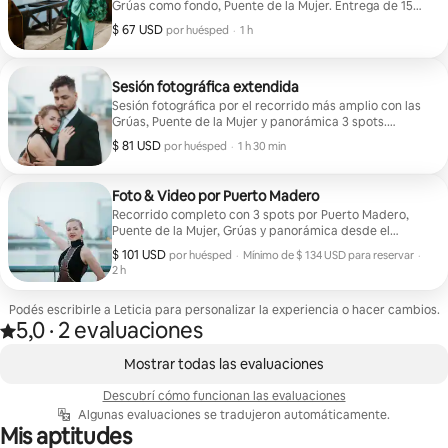
Grúas como fondo, Puente de la Mujer. Entrega de 15
fotos profesionales editadas en HD
$ 67 USD
$ 67 USD por huésped
,
por huésped
·
1 h
Sesión fotográfica extendida
Sesión fotográfica por el recorrido más amplio con las
Grúas, Puente de la Mujer y panorámica 3 spots.
Entregas 30 fotografías profesionales en HD
$ 81 USD
$ 81 USD por huésped
,
por huésped
·
1 h 30 min
Foto & Video por Puerto Madero
Recorrido completo con 3 spots por Puerto Madero,
Puente de la Mujer, Grúas y panorámica desde el
Puente Azucena Villaflor. 30 Fotografías editadas en
$ 101 USD
$ 101 USD por huésped
,
por huésped
·
Mínimo de $ 134 USD para reservar
·
HD y Video profesional ideal para redes.
2 h
Mínimo de $ 134 USD para reservar
Podés escribirle a Leticia para personalizar la experiencia o hacer cambios.
5,0
·
2 evaluaciones
5,0 de 5 estrellas, según 2 evaluaciones
,
Se muestran 0 de 0 elementos
Mostrar todas las evaluaciones
Descubrí cómo funcionan las evaluaciones
Algunas evaluaciones se tradujeron automáticamente.
Mis aptitudes