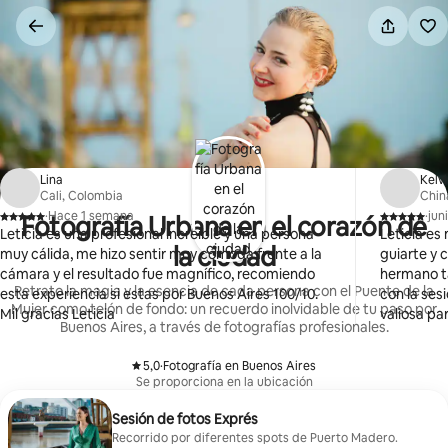
Ir
al
contenido
Lina
Kelv
Cali, Colombia
Chin
·
Hace 1 semana
·
jun
Fotografía Urbana en el corazón de
,
,
Leticia es una profesional increíble y una persona
Leticia es
la ciudad
muy cálida, me hizo sentir muy cómoda frente a la
guiarte y 
cámara y el resultado fue magnífico, recomiendo
hermano t
Retrato la magia y la esencia de cada persona con el Puente de la
esta experiencia si estas por Buenos Aires 100/10.
con la ses
Mujer como telón de fondo: un recuerdo inolvidable de tu paso por
Mil gracias Leticia
valiosa pa
Buenos Aires, a través de fotografías profesionales.
de las foto
fueron inc
5,0
·
Fotografía en Buenos Aires
Definitiva
,
Se proporciona en la ubicación
programa c
Sesión de fotos Exprés
Recorrido por diferentes spots de Puerto Madero.