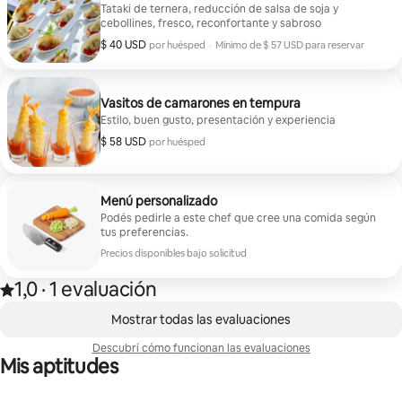
Tataki de ternera, reducción de salsa de soja y
cebollines, fresco, reconfortante y sabroso
$ 40 USD
$ 40 USD por huésped
por huésped
·
Mínimo de $ 57 USD para reservar
Mínimo de $ 57 USD para reservar
Vasitos de camarones en tempura
Estilo, buen gusto, presentación y experiencia
$ 58 USD
$ 58 USD por huésped
por huésped
Menú personalizado
Podés pedirle a este chef que cree una comida según
tus preferencias.
Precios disponibles bajo solicitud
1,0
·
1 evaluación
Calificación: 1,0 de 5 estrellas, según 1 evaluación
,
Se muestran 0 de 0 elementos
Mostrar todas las evaluaciones
Descubrí cómo funcionan las evaluaciones
Mis aptitudes