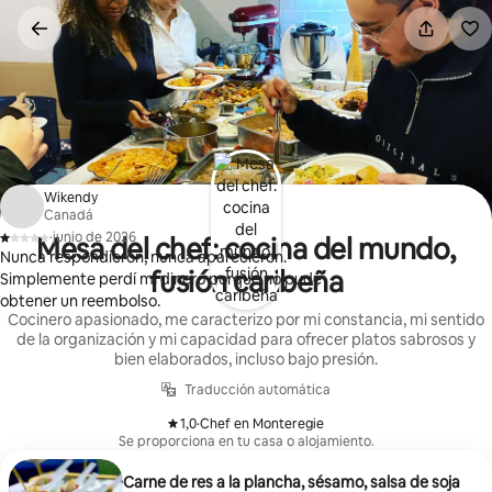
Ir
al
contenido
Wikendy
Canadá
·
junio de 2026
Mesa del chef: cocina del mundo,
,
Nunca respondieron, nunca aparecieron.
fusión caribeña
Simplemente perdí mi dinero porque no pude
obtener un reembolso.
Cocinero apasionado, me caracterizo por mi constancia, mi sentido
de la organización y mi capacidad para ofrecer platos sabrosos y
bien elaborados, incluso bajo presión.
Traducción automática
1,0
·
Chef en Monteregie
,
Se proporciona en tu casa o alojamiento.
Carne de res a la plancha, sésamo, salsa de soja