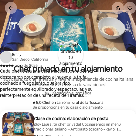
Ir
al
contenido
Emily
San Diego, California
·
junio de 2026
Chef privado en tu alojamiento
,
Cada platillo era una obra maestra, pero dos se
destacaron por completo: el huevo a la trufa
¡Soy Laura, tu chef privada y llevaré la experiencia de cocina italiana
cocinado a fuego lento, que era rico,
directamente a tu casa de vacaciones!
perfectamente equilibrado y espectacular, y su
Traducción automática
reinterpretación de una receta de Tiramisú
centenaria. Honestamente, fue incluso mejor que la
5,0
·
Chef en La zona rural de la Toscana
,
versión original tradicional. También seleccionó
Se proporciona en tu casa o alojamiento.
maridajes de vino increíbles durante toda la noche,
Clase de cocina: elaboración de pasta
incluido un Vin Santo muy especial elaborado en la
¡Soy Laura, tu chef privada! Cocinaremos un menú
finca de su familia. Además de la increíble comida,
tradicional italiano: - Antipasto toscano - Raviolis
Laura fue una compañía fantástica. Fue genial y
hechos a mano con ricotta y espinacas - Mi tiramisú