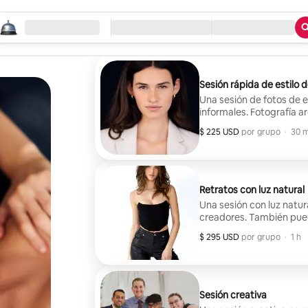
pezá tu búsqueda
gar
Check-in / Check-out
Tipo de servicio
Sesión rápida de estilo d
Una sesión de fotos de es
informales. Fotografía ar
$ 225 USD
$ 225 USD por grupo
,
por grupo
·
30 m
Retratos con luz natural
Una sesión con luz natur
creadores. También puede
$ 295 USD
$ 295 USD por grupo
,
por grupo
·
1 h
Sesión creativa