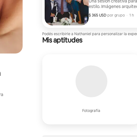
Una sesión creativa par
estilo. Imágenes arquite
$ 365 USD
$ 365 USD por grupo
,
por grupo
·
1 h
Podés escribirle a Nathaniel para personalizar la expe
Mis aptitudes
n
ra
Fotografía