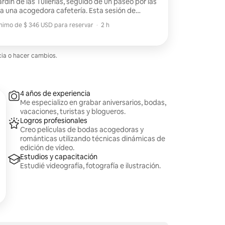
rdín de las Tullerías, seguido de un paseo por las
a una acogedora cafetería. Esta sesión de
 una boda o propuesta. Video final de 2 minutos.
nimo de $ 346 USD para reservar
·
2 h
de los 7 días posteriores a la filmación
nimo de $ 346 USD para reservar
cia o hacer cambios.
4 años de experiencia
Me especializo en grabar aniversarios, bodas,
vacaciones, turistas y blogueros.
Logros profesionales
Creo películas de bodas acogedoras y
románticas utilizando técnicas dinámicas de
edición de vídeo.
Estudios y capacitación
Estudié videografía, fotografía e ilustración.