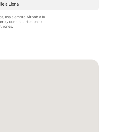
ile a Elena
os, usá siempre Airbnb a la
nero y comunicarte con los
itriones.