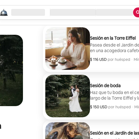
pezá tu búsqueda
gar
Check-in / Check-out
Tipo de servicio
Sesión en la Torre Eiffel
Pasea desde el Jardín de 
en una acogedora cafete
filmación puede ser para
$ 116 USD
$ 116 USD por huésped
,
por huésped
·
Mí
1 minuto. Entrega del vid
Mí
Sesión de boda
Haz que tu boda en el ce
largo de la Torre Eiffel 
cafetería. Video final de 1,5 minutos. Entrega 
$ 150 USD
$ 150 USD por huésped
,
por huésped
·
Mí
7 días posteriores a la fi
Mí
n
Sesión en el Jardín de las