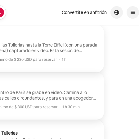
Convertite en anfitrión
las Tullerías hasta la Torre Eiffel (con una parada
ría) capturado en video. Esta sesión de
 una boda o propuesta. Duración del video:
nimo de $ 230 USD para reservar
·
1 h
eo dentro de los 7 días posteriores a la filmación.
nimo de $ 230 USD para reservar
ntro de París se grabe en video. Camina a lo
y las calles circundantes, y para en una acogedora
del video dentro de los
nimo de $ 300 USD para reservar
·
1 h 30 min
lmación.
nimo de $ 300 USD para reservar
 Tullerías