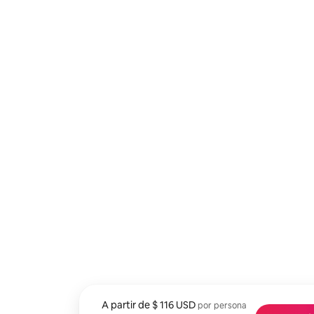
A partir de
Desde $ 116 USD por huésped
$ 116 USD
por persona