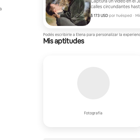
Captura un video en el Ja
calles circundantes hast
a
filmación puede ser para
$ 173 USD
$ 173 USD por huésped
,
por huésped
·
Mí
Entrega del video dentro 
Mí
Podés escribirle a Elena para personalizar la experien
Mis aptitudes
Fotografía