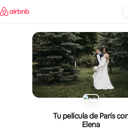
Ir
al
Em
Lu
contenido
Tu película de París co
Elena