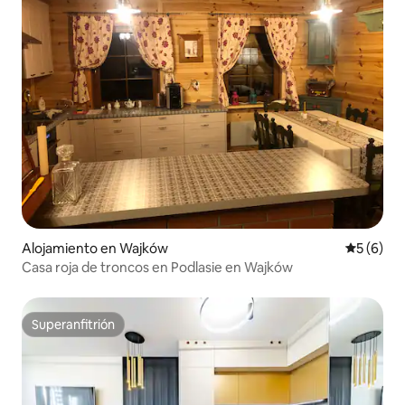
Alojamiento en Wajków
Calificac
5 (6)
Casa roja de troncos en Podlasie en Wajków
Superanfitrión
Superanfitrión