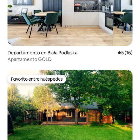
Departamento en Biała Podlaska
Calificaci
5 (16)
Apartamento GOLD
Favorito entre huéspedes
Favorito entre huéspedes