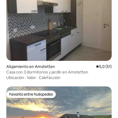
Alojamiento en Amstetten
Calificación
5,0 (51)
Casa con 3 dormitorios y jardín en Amstetten
Ubicación
·
Valor
·
Calefacción
Favorito entre huéspedes
Favorito entre huéspedes