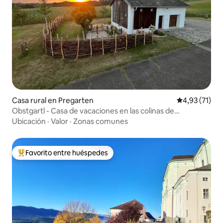
Casa rural en Pregarten
Calificación 
4,93 (71)
Obstgartl - Casa de vacaciones en las colinas de
Mühlviertel
Ubicación
·
Valor
·
Zonas comunes
Favorito entre huéspedes
Favorito entre los huéspedes más destacados