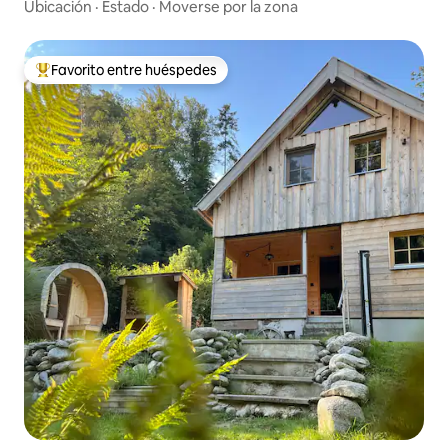
Ubicación
·
Estado
·
Moverse por la zona
Favorito entre huéspedes
Favorito entre los huéspedes más destacados