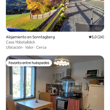
Alojamiento en Sonntagberg
Calificación
5,0 (24)
Casa Ybbstalblick
Ubicación
·
Valor
·
Cerca
Favorito entre huéspedes
Favorito entre huéspedes