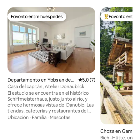
Favorito entre huéspedes
Favorito entre
Favorito entre huéspedes
Favorito entre l
Departamento en Ybbs an der
Calificación promedio: 5,0 de
5,0 (7)
Donau
Casa del capitán, Atelier Donaublick
El estudio se encuentra en el histórico
Schiffmeisterhaus, justo junto al río, y
ofrece hermosas vistas del Danubio. Las
tiendas, cafeterías y restaurantes del
centro histórico de la ciudad están a
Ubicación
·
Familia
·
Mascotas
pocos minutos a pie. Situado justo al lado
de la academia de policía, el estudio se
Choza en Gaming
encuentra en un entorno
Bichl-Hütte, una 