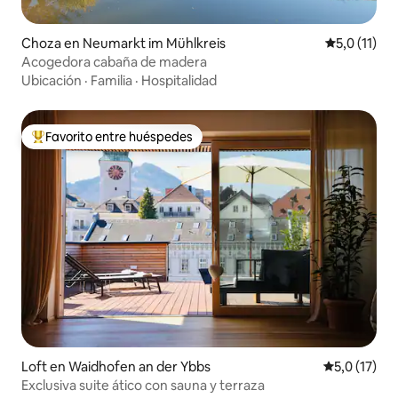
Choza en Neumarkt im Mühlkreis
Calificación
5,0 (11)
Acogedora cabaña de madera
Ubicación
·
Familia
·
Hospitalidad
Favorito entre huéspedes
Favorito entre los huéspedes más destacados
Loft en Waidhofen an der Ybbs
Calificación
5,0 (17)
Exclusiva suite ático con sauna y terraza