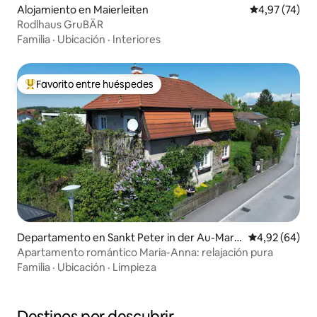
Alojamiento en Maierleiten
Calificación 
4,97 (74)
Rodlhaus GruBÄR
Familia
·
Ubicación
·
Interiores
Favorito entre huéspedes
Favorito entre los huéspedes más destacados
Departamento en Sankt Peter in der Au-Mark
Calificación p
4,92 (64)
t
Apartamento romántico Maria-Anna: relajación pura
Familia
·
Ubicación
·
Limpieza
Destinos por descubrir