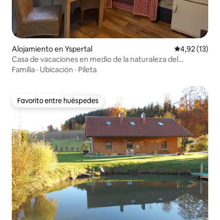
Alojamiento en Yspertal
Calificación 
4,92 (13)
Casa de vacaciones en medio de la naturaleza del
Waldviertel
Familia
·
Ubicación
·
Pileta
Favorito entre huéspedes
Favorito entre huéspedes