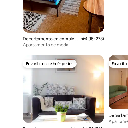
Departamento en complejo
Calificación promedio: 
4,95 (273)
residencial en České Budějo
Apartamento de moda
vice
Favorito entre huéspedes
Favorito
Favorito entre huéspedes
Favorito
Departam
esidencia
Apartame
centro de 