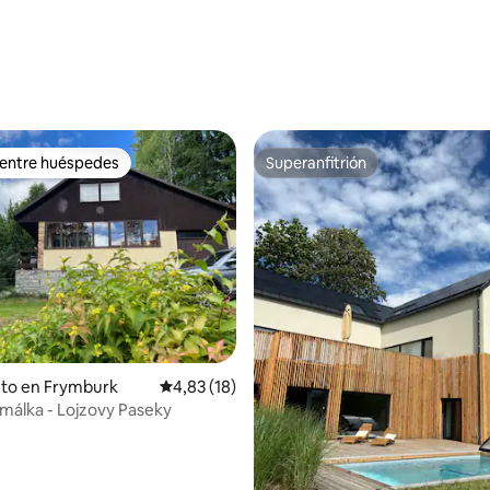
io: 5 de 5. 15 evaluaciones
 entre huéspedes
Superanfitrión
 entre huéspedes
Superanfitrión
nto en Frymburk
Calificación promedio: 4,83 de 5. 18 evaluac
4,83 (18)
álka - Lojzovy Paseky