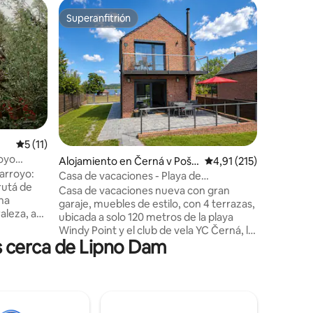
Minicasa
Superanfitrión
Superanf
Superanfitrión
Superanf
TinyHous
¡Disfrutá
Tiny Hou
encima d
pastos, 
librement
por el cr
jacuzzi c
baño en 
Calificación promedio: 5 de 5. 11 evaluaciones
5 (11)
bronceada
oyo
iones
Alojamiento en Černá v Pošu
Calificación promedio:
4,91 (215)
privacida
 arroyo:
maví
naturaleza y la 
Casa de vacaciones - Playa de
no fuera 
Windy Point
Casa de vacaciones nueva con gran
una
al suroe
garaje, muebles de estilo, con 4 terrazas,
aleza, a
en medio 
ubicada a solo 120 metros de la playa
Windy Point y el club de vela YC Černá, la
arejas,
s cerca de Lipno Dam
mejor ubicación de vacaciones en checo,
n un
perfecto para familias y amigos. El mejor
 El
lugar en checo para yates, windsurf,
con un
kitesurf, MTB, etc., el agua más grande
tas a la
de la República Checa justo enfrente de
na para
la casa. Espacio habitable de 100 m2,