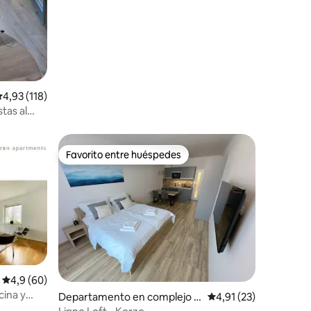
v
alificación promedio: 4,93 de 5. 118 evaluaciones
4,93 (118)
tas al
Favorito entre huéspedes
más destacados
Favorito entre huéspedes
iones
Calificación promedio: 4,9 de 5. 60 evaluaciones
4,9 (60)
ina y
Departamento en complejo r
Calificación promedio
4,91 (23)
esidencial en Lipno nad Vltavo