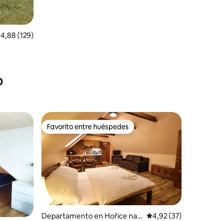
alificación promedio: 4,88 de 5. 129 evaluaciones
4,88 (129)
o
Favorito entre huéspedes
más destacados
Favorito entre huéspedes
iones
Departamento en Hořice na Š
Calificación promedio:
4,92 (37)