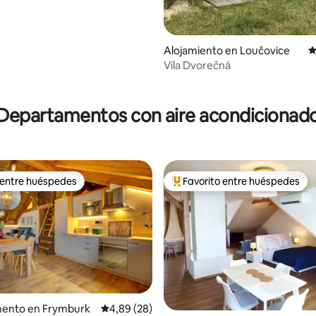
Alojamiento en Loučovice
C
Vila Dvorečná
io: 5 de 5. 14 evaluaciones
Departamentos con aire acondicionad
 entre huéspedes
Favorito entre huéspedes
 entre huéspedes
Favorito entre los huéspedes 
ento en Frymburk
Calificación promedio: 4,89 de 5. 28 evaluac
4,89 (28)