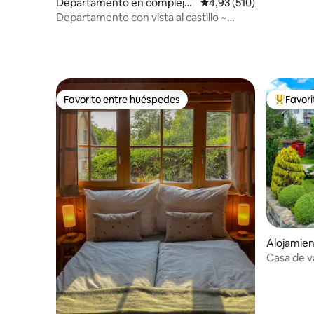
Departamento en complejo
Calificación promedio: 
4,93 (510)
residencial en Český Krumlo
Departamento con vista al castillo ~
v
estacionamiento gratuito ~Netflix~
Favorito entre huéspedes
Favor
Favorito entre huéspedes
Favorito
Alojamien
Casa de v
hidromasaj