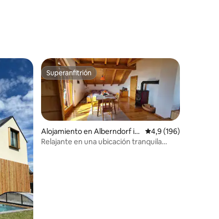
Superanfitrión
Superanfitrión
Alojamiento en Alberndorf in
Calificación promedio:
4,9 (196)
der Riedmark
Relajante en una ubicación tranquila
Superficie habitable 150 m2, habitación
privada
iones