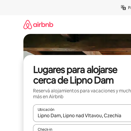
Ir
P
al
contenido
Lugares para alojarse
cerca de Lipno Dam
Reservá alojamientos para vacaciones y muc
más en Airbnb
Ubicación
Cuando los resultados estén disponibles, navegá c
Check-in