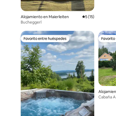
Alojamiento en Maierleiten
Calificación promed
5 (15)
Bucheggerl
Favorito entre huéspedes
Favorito
Favorito entre huéspedes
Favorito
Alojamie
Cabaña Am