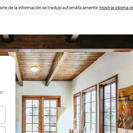
arte de la información se tradujo automáticamente. 
Mostrar idioma or
ho
on las teclas de flecha hacia arriba y hacia abajo o explorá deslizando