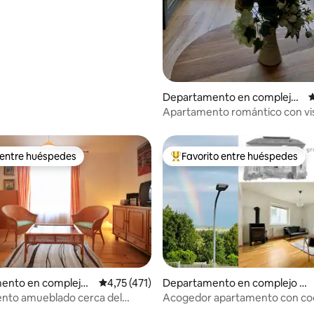
4,95 de 5. 273 evaluaciones
Departamento en complejo
C
residencial en Frymburk
Apartamento romántico con vis
lago Lipno
 entre huéspedes
Favorito entre huéspedes
 entre huéspedes
Favorito entre los huéspedes 
ento en complejo r
Calificación promedio: 4,75 de 5. 471 evaluac
4,75 (471)
Departamento en complejo re
l en Český Krumlov
sidencial en Rohrbach
nto amueblado cerca del
Acogedor apartamento con coc
la ciudad.
chimenea