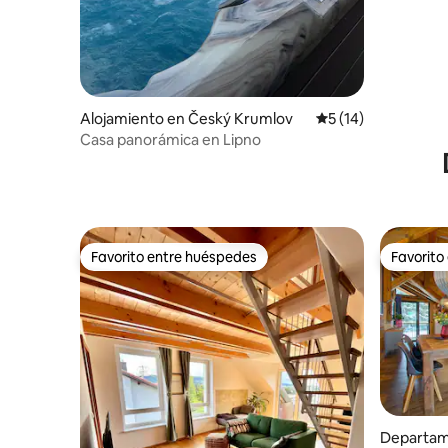
Alojamiento en Český Krumlov
Calificación promed
5 (14)
Casa panorámica en Lipno
Favorito entre huéspedes
Favorito
Favorito entre huéspedes
Favorito
Departam