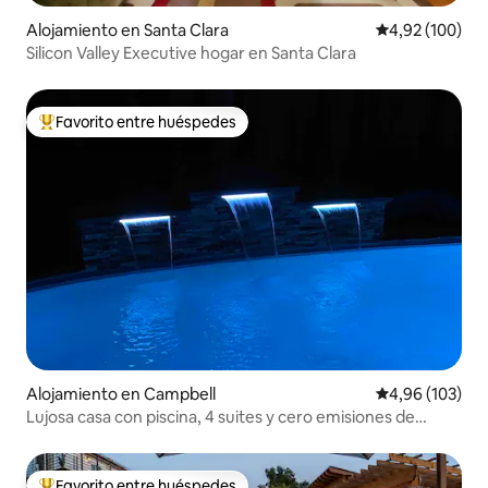
Alojamiento en Santa Clara
Calificación pr
4,92 (100)
Silicon Valley Executive hogar en Santa Clara
Favorito entre huéspedes
Favorito entre los huéspedes más destacados
Alojamiento en Campbell
Calificación pr
4,96 (103)
Lujosa casa con piscina, 4 suites y cero emisiones de
carbono
Favorito entre huéspedes