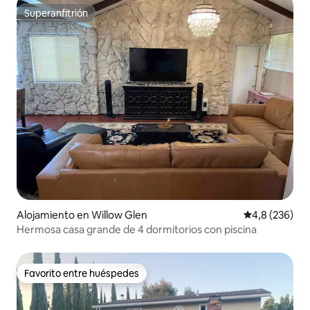
Superanfitrión
Superanfitrión
Alojamiento en Willow Glen
Calificación p
4,8 (236)
Hermosa casa grande de 4 dormitorios con piscina
Favorito entre huéspedes
Favorito entre huéspedes