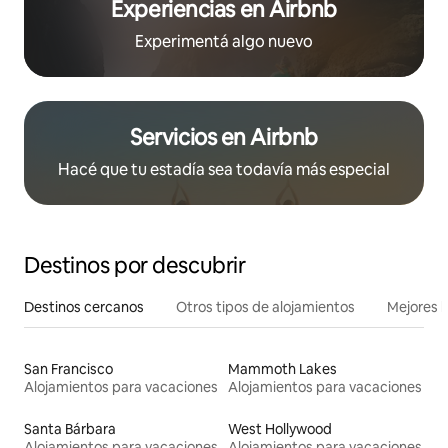
Experiencias en Airbnb
Experimentá algo nuevo
Servicios en Airbnb
Hacé que tu estadía sea todavía más especial
Destinos por descubrir
Destinos cercanos
Otros tipos de alojamientos
Mejores l
San Francisco
Mammoth Lakes
Alojamientos para vacaciones
Alojamientos para vacaciones
Santa Bárbara
West Hollywood
Alojamientos para vacaciones
Alojamientos para vacaciones