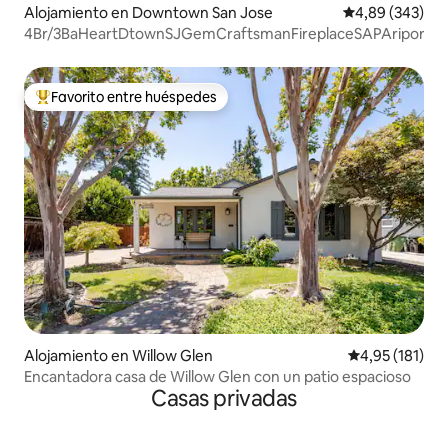
Alojamiento en Downtown San Jose
Calificación pr
4,89 (343)
4Br/3BaHeartDtownSJGemCraftsmanFireplaceSAPAriport
Favorito entre huéspedes
Favorito entre los huéspedes más destacados
Alojamiento en Willow Glen
Calificación p
4,95 (181)
Encantadora casa de Willow Glen con un patio espacioso
Casas privadas