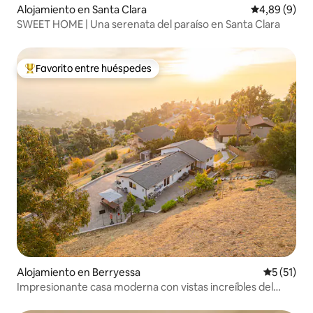
Alojamiento en Santa Clara
Calificación
4,89 (9)
SWEET HOME | Una serenata del paraíso en Santa Clara
Favorito entre huéspedes
Favorito entre los huéspedes más destacados
Alojamiento en Berryessa
Calificaci
5 (51)
Impresionante casa moderna con vistas increíbles del
valle