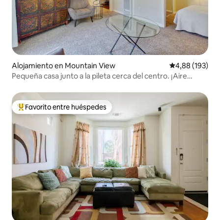
Alojamiento en Mountain View
Calificación pr
4,88 (193)
Pequeña casa junto a la pileta cerca del centro. ¡Aire
acondicionado nuevo!
Favorito entre huéspedes
Favorito entre los huéspedes más destacados