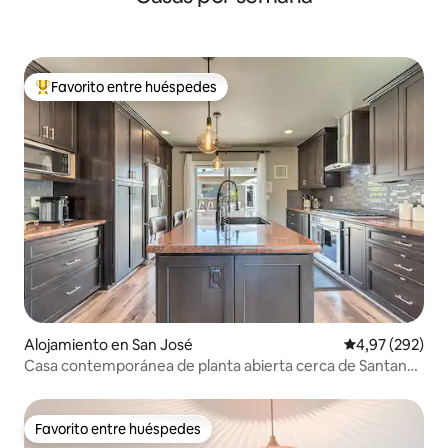
Favorito entre huéspedes
Favorito entre los huéspedes más destacados
Alojamiento en San José
Calificación pr
4,97 (292)
Casa contemporánea de planta abierta cerca de Santana
Row
Favorito entre huéspedes
Favorito entre huéspedes