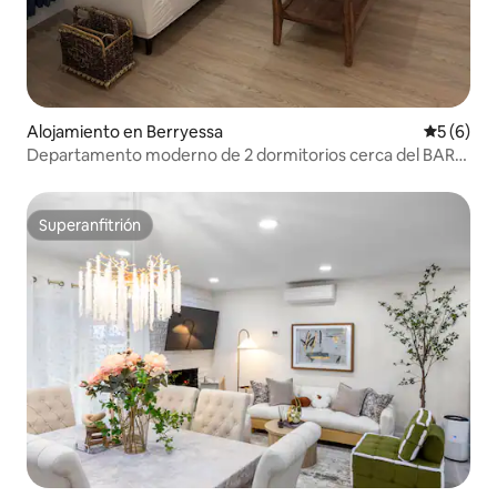
Alojamiento en Berryessa
Calificac
5 (6)
Departamento moderno de 2 dormitorios cerca del BART,
el aeropuerto y centros tecnológicos + estacionamiento
Superanfitrión
Superanfitrión