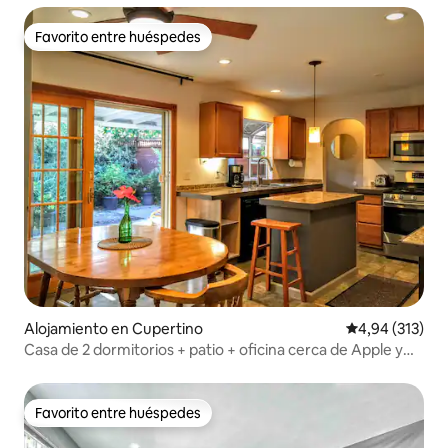
Favorito entre huéspedes
Favorito entre huéspedes
Alojamiento en Cupertino
Calificación p
4,94 (313)
Casa de 2 dormitorios + patio + oficina cerca de Apple y
Main St.
Favorito entre huéspedes
Favorito entre huéspedes