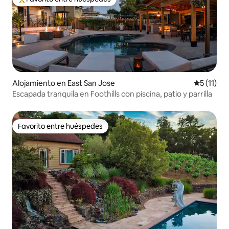
Favorito entre los huéspedes más destacados
Alojamiento en East San Jose
Calificaci
5 (11)
Escapada tranquila en Foothills con piscina, patio y parrilla
Favorito entre huéspedes
Favorito entre huéspedes