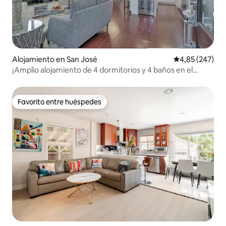
Alojamiento en San José
Calificación pr
4,85 (247)
¡Amplio alojamiento de 4 dormitorios y 4 baños en el
corazón de San José!
Favorito entre huéspedes
Favorito entre huéspedes