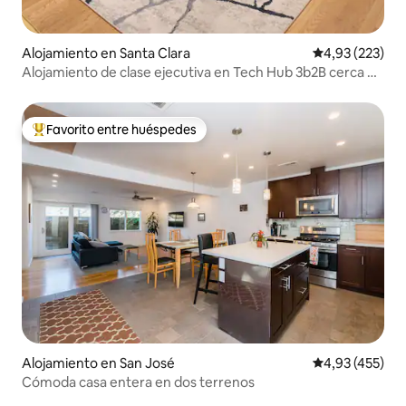
Alojamiento en Santa Clara
Calificación pr
4,93 (223)
Alojamiento de clase ejecutiva en Tech Hub 3b2B cerca de
SJC
Favorito entre huéspedes
Favorito entre los huéspedes más destacados
Alojamiento en San José
Calificación p
4,93 (455)
Cómoda casa entera en dos terrenos