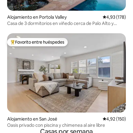
Alojamiento en Portola Valley
Calificación p
4,93 (178)
Casa de 3 dormitorios en viñedo cerca de Palo Alto y
Stanford
Favorito entre huéspedes
Favorito entre los huéspedes más destacados
Alojamiento en San José
Calificación p
4,92 (150)
Oasis privado con piscina y chimenea al aire libre
Casas por semana