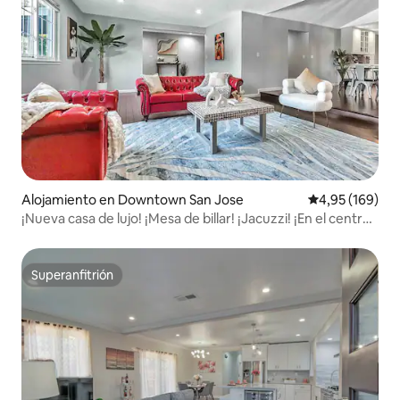
Alojamiento en Downtown San Jose
Calificación pr
4,95 (169)
¡Nueva casa de lujo! ¡Mesa de billar! ¡Jacuzzi! ¡En el centro
de SJ!
Superanfitrión
Superanfitrión