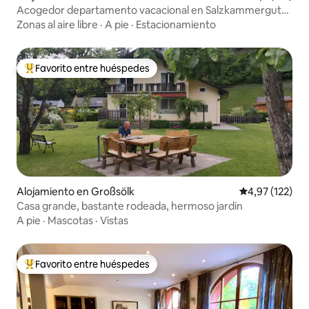
Acogedor departamento vacacional en Salzkammergut
con jardín
Zonas al aire libre
·
A pie
·
Estacionamiento
Favorito entre huéspedes
Favorito entre los huéspedes más destacados
Alojamiento en Großsölk
Calificación p
4,97 (122)
Casa grande, bastante rodeada, hermoso jardín
A pie
·
Mascotas
·
Vistas
Favorito entre huéspedes
Favorito entre los huéspedes más destacados