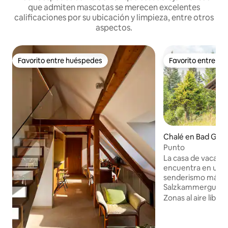
que admiten mascotas se merecen excelentes
calificaciones por su ubicación y limpieza, entre otros
aspectos.
Favorito entre huéspedes
Favorito entre h
Favorito entre huéspedes
Favorito entre h
Chalé en Bad Goi
allstättersee
Punto
La casa de vacacio
encuentra en uno 
senderismo más be
Salzkammergut. Estamos situados a una
altura de aprox. 8
Zonas al aire libre
permite a nuestro
inmediato la sensa
pasto alpino. Con nosotros, tendrás la