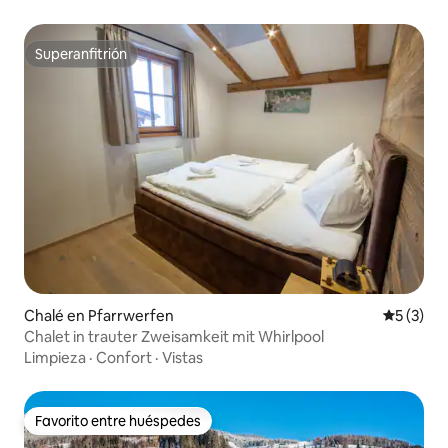
Superanfitrión
Superanfitrión
Chalé en Pfarrwerfen
Calificac
5 (3)
Chalet in trauter Zweisamkeit mit Whirlpool
Limpieza
·
Confort
·
Vistas
Favorito entre huéspedes
Favorito entre huéspedes