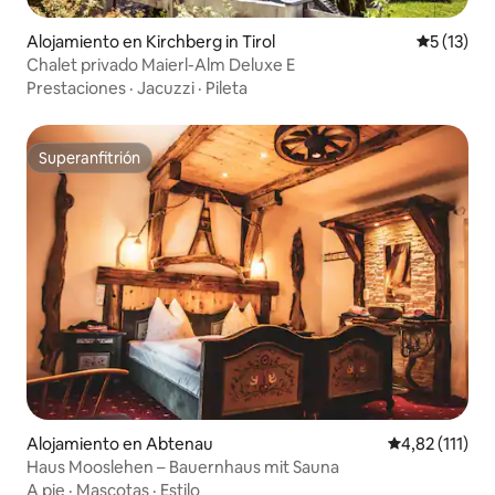
Alojamiento en Kirchberg in Tirol
Calificaci
5 (13)
Chalet privado Maierl-Alm Deluxe E
Prestaciones
·
Jacuzzi
·
Pileta
Superanfitrión
Superanfitrión
Alojamiento en Abtenau
Calificación p
4,82 (111)
Haus Mooslehen – Bauernhaus mit Sauna
A pie
·
Mascotas
·
Estilo