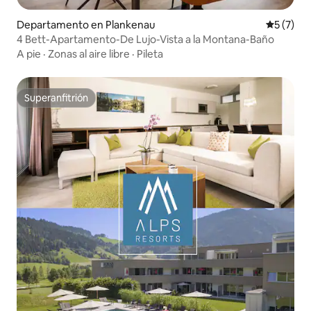
Departamento en Plankenau
Calificac
5 (7)
4 Bett-Apartamento-De Lujo-Vista a la Montana-Baño
A pie
·
Zonas al aire libre
·
Pileta
Superanfitrión
Superanfitrión