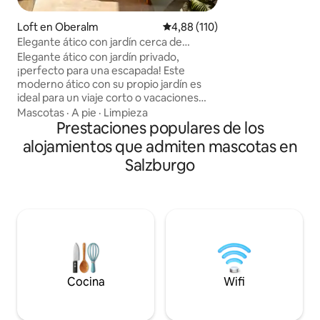
oportunidad de rela
idílico paisaje austriaco. Equip
Loft en Oberalm
Calificación promedio: 4,88 de 5
4,88 (110)
dormitorios, una 
Elegante ático con jardín cerca de
y un baño, esta ca
Salzburgo
Elegante ático con jardín privado,
puede convertirse
¡perfecto para una escapada! Este
los próximos días. ¡Te 
moderno ático con su propio jardín es
Neubacher
ideal para un viaje corto o vacaciones
para un máximo de 6 personas. Cerca de
Mascotas
·
A pie
·
Limpieza
Salzburgo, ofrece un baño grande, tres
Prestaciones populares de los
dormitorios, sala de estar/comedor y
alojamientos que admiten mascotas en
una cocina con increíbles vistas a la
Salzburgo
montaña. Excelente ubicación: El centro
de la ciudad de Salzburgo está a solo 25
minutos en coche y Hallein está a solo 5
minutos. Las conexiones gratuitas de
tren y autobús son excelentes. ¡Ideal
para hacer turismo, hacer senderismo y
nadar en los lagos!
Cocina
Wifi