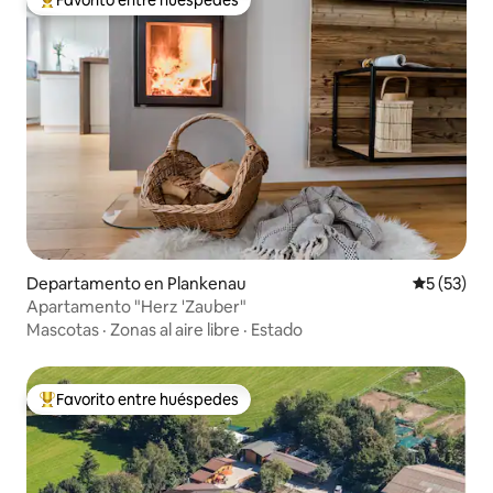
Favorito entre los huéspedes más destacados
Departamento en Plankenau
Calificaci
5 (53)
Apartamento "Herz 'Zauber"
Mascotas
·
Zonas al aire libre
·
Estado
Favorito entre huéspedes
Favorito entre los huéspedes más destacados