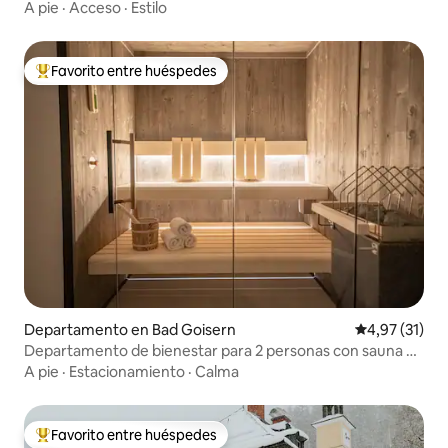
antiguo
A pie
·
Acceso
·
Estilo
Favorito entre huéspedes
Favorito entre los huéspedes más destacados
Departamento en Bad Goisern
Calificación 
4,97 (31)
Departamento de bienestar para 2 personas con sauna y
vista panorámica de 180°
A pie
·
Estacionamiento
·
Calma
Favorito entre huéspedes
Favorito entre los huéspedes más destacados