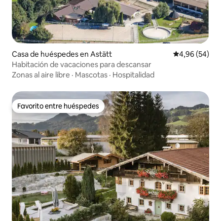
Casa de huéspedes en Astätt
Calificación p
4,96 (54)
Habitación de vacaciones para descansar
Zonas al aire libre
·
Mascotas
·
Hospitalidad
Favorito entre huéspedes
Favorito entre huéspedes