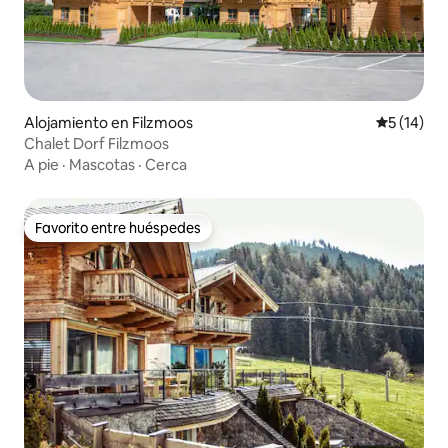
Alojamiento en Filzmoos
Calificaci
5 (14)
Chalet Dorf Filzmoos
A pie
·
Mascotas
·
Cerca
Favorito entre huéspedes
Favorito entre huéspedes