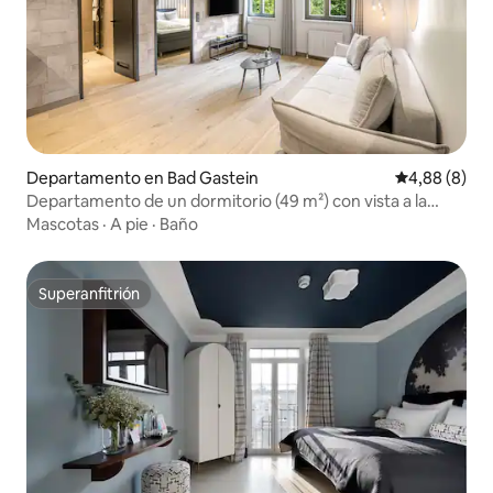
Departamento en Bad Gastein
Calificación
4,88 (8)
Departamento de un dormitorio (49 m²) con vista a la
cascada
Mascotas
·
A pie
·
Baño
Superanfitrión
Superanfitrión