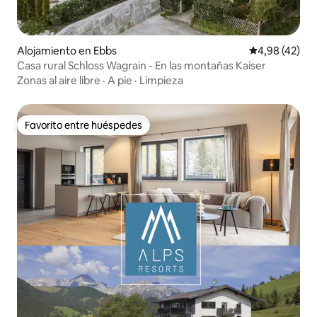
Alojamiento en Ebbs
Calificación 
4,98 (42)
Casa rural Schloss Wagrain - En las montañas Kaiser
Zonas al aire libre
·
A pie
·
Limpieza
Favorito entre huéspedes
Favorito entre huéspedes