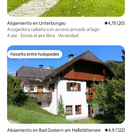
Alojamiento en Unterburgau
Calificación 
4,75 (20)
Acogedora cabaña con acceso privado al lago
A pie
·
Zonas al aire libre
·
Veracidad
Favorito entre huéspedes
Favorito entre huéspedes
Alojamiento en Bad Goisern am Hallstättersee
Calificación 
4,9 (122)