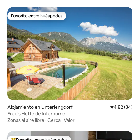
Favorito entre huéspedes
Favorito entre huéspedes
Alojamiento en Unterlengdorf
Calificación p
4,82 (34)
Fredis Hütte de Interhome
Zonas al aire libre
·
Cerca
·
Valor
Favorito entre huéspedes