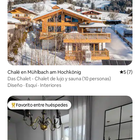
Chalé en Mühlbach am Hochkönig
Calificac
5 (7)
Das Chalet - Chalet de lujo y sauna (10 personas)
Diseño
·
Esquí
·
Interiores
Favorito entre huéspedes
Favorito entre los huéspedes más destacados