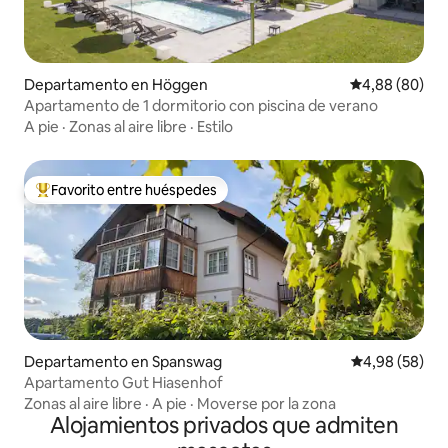
Departamento en Höggen
Calificación p
4,88 (80)
Apartamento de 1 dormitorio con piscina de verano
A pie
·
Zonas al aire libre
·
Estilo
Favorito entre huéspedes
Favorito entre los huéspedes más destacados
Departamento en Spanswag
Calificación p
4,98 (58)
Apartamento Gut Hiasenhof
Zonas al aire libre
·
A pie
·
Moverse por la zona
Alojamientos privados que admiten