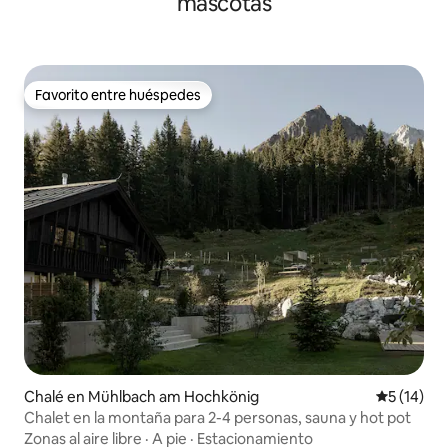
mascotas
Favorito entre huéspedes
Favorito entre huéspedes
Chalé en Mühlbach am Hochkönig
Calificaci
5 (14)
Chalet en la montaña para 2-4 personas, sauna y hot pot
Zonas al aire libre
·
A pie
·
Estacionamiento