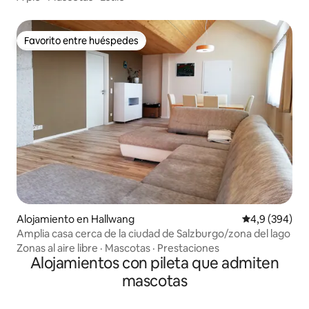
Favorito entre huéspedes
Favorito entre huéspedes
Alojamiento en Hallwang
Calificación p
4,9 (394)
Amplia casa cerca de la ciudad de Salzburgo/zona del lago
Zonas al aire libre
·
Mascotas
·
Prestaciones
Alojamientos con pileta que admiten
mascotas