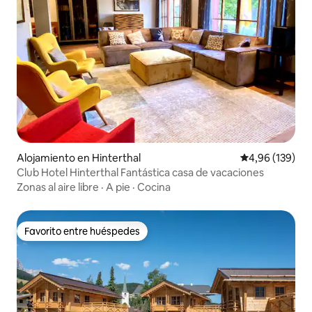
Alojamiento en Hinterthal
Calificación pr
4,96 (139)
Club Hotel Hinterthal Fantástica casa de vacaciones
Zonas al aire libre
·
A pie
·
Cocina
Favorito entre huéspedes
Favorito entre huéspedes