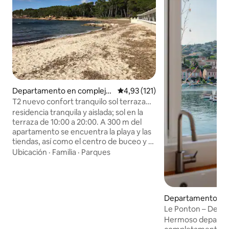
Departamento en complejo
Calificación promedio: 4,93 de 5
4,93 (121)
residencial en Saint-Mandrie
T2 nuevo confort tranquilo sol terraza
r-sur-Mer
fibra wifi6
residencia tranquila y aislada; sol en la
terraza de 10:00 a 20:00. A 300 m del
apartamento se encuentra la playa y las
tiendas, así como el centro de buceo y el
centro de salud. Restaurante a pie de
Ubicación
·
Familia
·
Parques
playa. Cajero automático a 200 m.
Farmacia a 400 metros. Restaurantes
móviles a 200 m. Pista de petanca.Club
de remo,vela. Circuito de salud Top en el
Departamento en 
pinar con espléndidas vistas al mar.Vaya
r-sur-Mer
Le Ponton – Depar
a comprar sus ostras al ostricultor en
mar frente al pue
bicicleta en 3'.Pasee por el puerto de St
Hermoso departa
Mandrier. Disfrute de las animadas