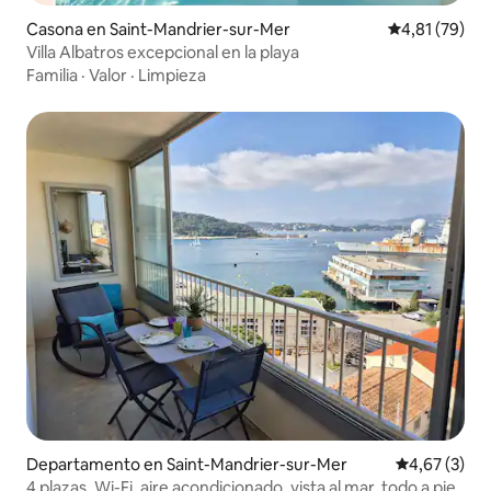
Casona en Saint-Mandrier-sur-Mer
Calificación 
4,81 (79)
Villa Albatros excepcional en la playa
Familia
·
Valor
·
Limpieza
Departamento en Saint-Mandrier-sur-Mer
Calificación
4,67 (3)
4 plazas, Wi-Fi, aire acondicionado, vista al mar, todo a pie