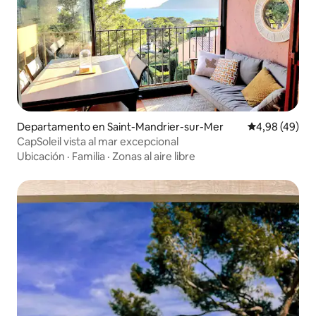
Departamento en Saint-Mandrier-sur-Mer
Calificación p
4,98 (49)
CapSoleil vista al mar excepcional
Ubicación
·
Familia
·
Zonas al aire libre