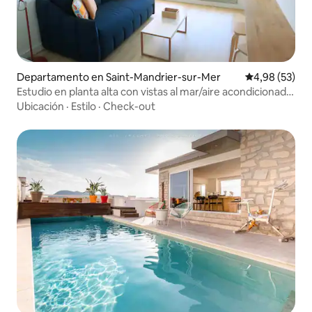
Departamento en Saint-Mandrier-sur-Mer
Calificación p
4,98 (53)
Estudio en planta alta con vistas al mar/aire acondicionado
y wifi
Ubicación
·
Estilo
·
Check-out