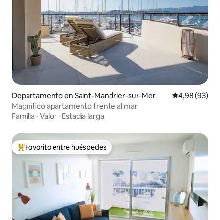
Departamento en Saint-Mandrier-sur-Mer
Calificación p
4,98 (93)
Magnífico apartamento frente al mar
Familia
·
Valor
·
Estadía larga
Favorito entre huéspedes
Favorito entre los huéspedes más destacados