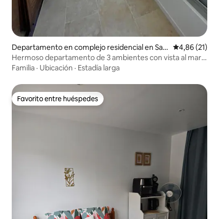
Departamento en complejo residencial en Sain
Calificación 
4,86 (21)
t-Mandrier-sur-Mer
Hermoso departamento de 3 ambientes con vista al mar,
a 3 minutos de la playa, con fibra óptica y aire
Familia
·
Ubicación
·
Estadía larga
acondicionado
Favorito entre huéspedes
Favorito entre huéspedes