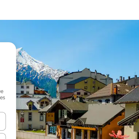
ue
mes
on las teclas de flecha hacia arriba y hacia abajo o explorá deslizando