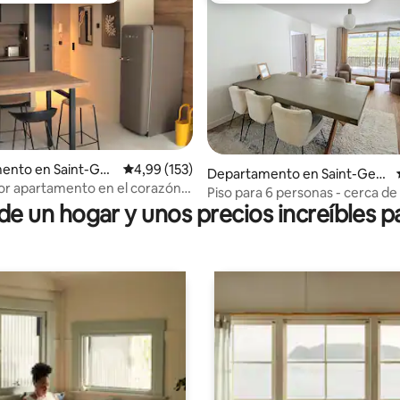
ento en Saint-Ger
Calificación promedio: 4,99 de 5. 153 evaluac
4,99 (153)
 4,89 de 5. 82 evaluaciones
Departamento en Saint-Gerv
ains
r apartamento en el corazón
ais-les-Bains
Piso para 6 personas - cerca de 
Gervais
 un hogar y unos precios increíbles pa
góndolas