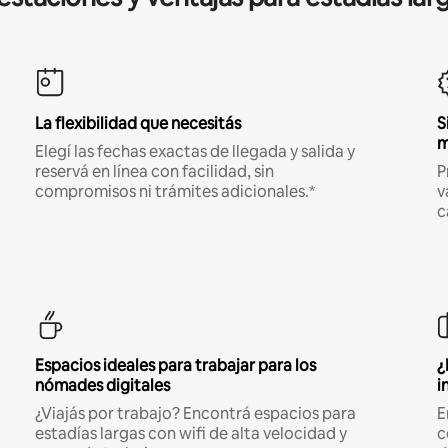
La flexibilidad que necesitás
S
m
Elegí las fechas exactas de llegada y salida y
reservá en línea con facilidad, sin
P
compromisos ni trámites adicionales.*
v
c
Espacios ideales para trabajar para los
¿
nómades digitales
i
¿Viajás por trabajo? Encontrá espacios para
E
estadías largas con wifi de alta velocidad y
c