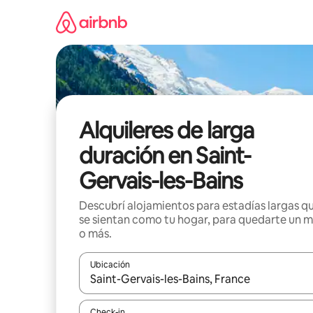
Ir
al
contenido
Alquileres de larga
duración en Saint-
Gervais-les-Bains
Descubrí alojamientos para estadías largas q
se sientan como tu hogar, para quedarte un 
o más.
Ubicación
Cuando los resultados estén disponibles, navegá c
Check-in