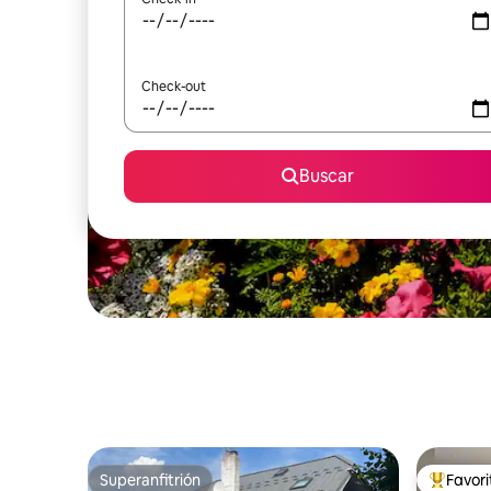
Check-out
Buscar
Superanfitrión
Favor
Superanfitrión
Favorito