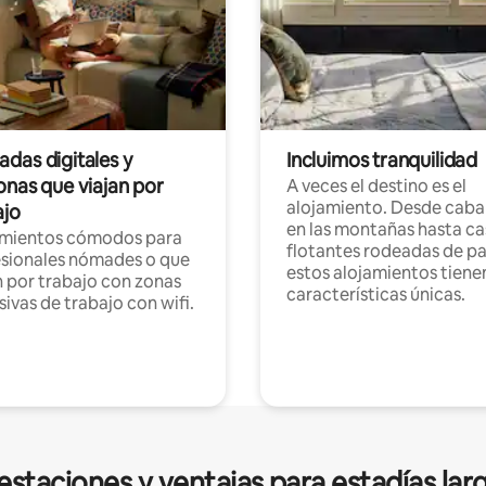
das digitales y
Incluimos tranquilidad
onas que viajan por
A veces el destino es el
alojamiento. Desde caba
ajo
en las montañas hasta ca
amientos cómodos para
flotantes rodeadas de pa
sionales nómades o que
estos alojamientos tiene
n por trabajo con zonas
características únicas.
sivas de trabajo con wifi.
estaciones y ventajas para estadías lar