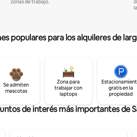
zonas de trabajo.
d
l
es populares para los alquileres de lar
Zona para
Estacionamien
Se admiten
trabajar con
gratis en la
mascotas
laptops
propiedad
puntos de interés más importantes de S