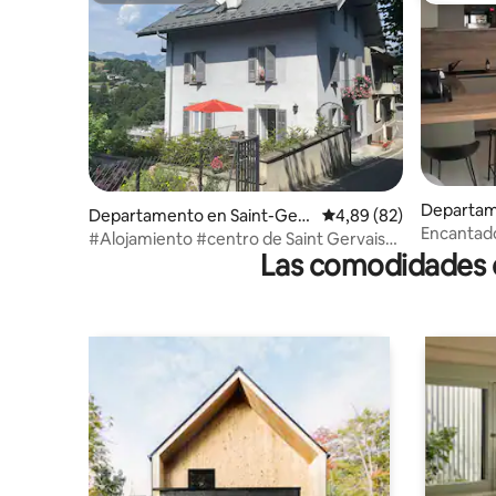
Departam
Departamento en Saint-Gerv
Calificación promedio:
4,89 (82)
vais-les-B
Encantado
ais-les-Bains
#Alojamiento #centro de Saint Gervais
de Saint-
Las comodidades de
les bains