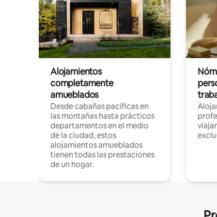
Alojamientos
Nóma
completamente
pers
amueblados
trab
Desde cabañas pacíficas en
Aloj
las montañas hasta prácticos
profe
departamentos en el medio
viaja
de la ciudad, estos
exclu
alojamientos amueblados
tienen todas las prestaciones
de un hogar.
Pr