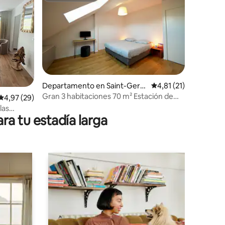
Departamento en Saint-Gerv
Calificación promedio
4,81 (21)
iones
ais-les-Bains
Gran 3 habitaciones 70 m² Estación de
Calificación promedio: 4,97 de 5. 29 evaluaciones
4,97 (29)
tren y Cabinas de Saint-Gervais
las
ra tu estadía larga