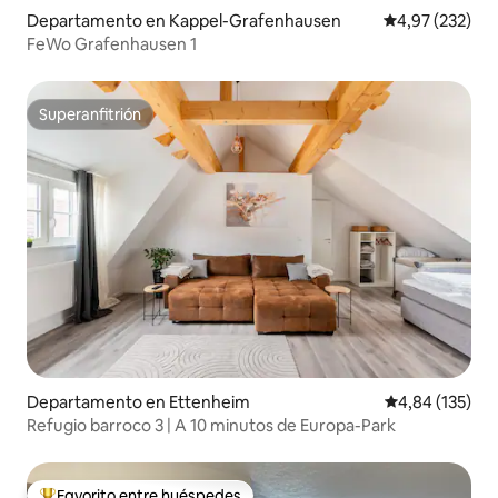
Departamento en Kappel-Grafenhausen
Calificación pr
4,97 (232)
FeWo Grafenhausen 1
Superanfitrión
Superanfitrión
Departamento en Ettenheim
Calificación p
4,84 (135)
Refugio barroco 3 | A 10 minutos de Europa-Park
Favorito entre huéspedes