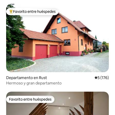
Favorito entre huéspedes
Favorito entre los huéspedes más destacados
Departamento en Rust
Calificació
5 (176)
Hermoso y gran departamento
Favorito entre huéspedes
Favorito entre huéspedes