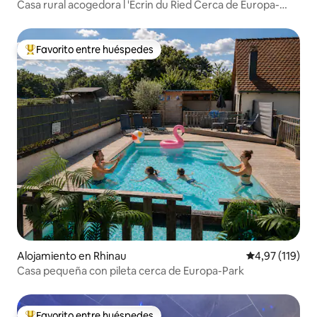
Casa rural acogedora l 'Ecrin du Ried Cerca de Europa-
Park
Favorito entre huéspedes
Favorito entre los huéspedes más destacados
Alojamiento en Rhinau
Calificación p
4,97 (119)
Casa pequeña con pileta cerca de Europa-Park
Favorito entre huéspedes