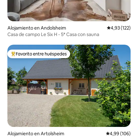
Alojamiento en Andolsheim
Calificación p
4,93 (122)
Casa de campo Le Six H - 5* Casa con sauna
Favorito entre huéspedes
Favorito entre los huéspedes más destacados
Alojamiento en Artolsheim
Calificación pr
4,99 (106)