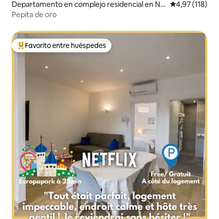
Departamento en complejo residencial en Ne
Calificación p
4,97 (118)
uried
Pepita de oro
Favorito entre huéspedes
Favorito entre los huéspedes más destacados