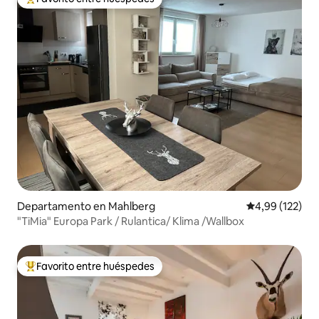
Favorito entre los huéspedes más destacados
Departamento en Mahlberg
Calificación p
4,99 (122)
"TiMia" Europa Park / Rulantica/ Klima /Wallbox
Favorito entre huéspedes
Favorito entre los huéspedes más destacados