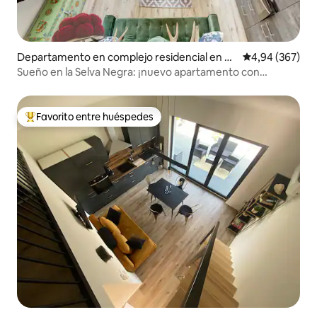
Departamento en complejo residencial en N
Calificación pr
4,94 (367)
euried
Sueño en la Selva Negra: ¡nuevo apartamento con
terraza!
Favorito entre huéspedes
Favorito entre los huéspedes más destacados