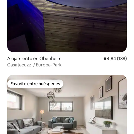
Alojamiento en Obenheim
Calificación pr
4,84 (138)
Casa jacuzzi / Europa-Park
Favorito entre huéspedes
Favorito entre huéspedes