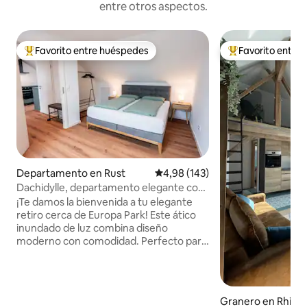
entre otros aspectos.
Favorito entre huéspedes
Favorito entre
Favorito entre los huéspedes más destacados
Favorito entre l
Departamento en Rust
Calificación promedio: 4,98 de 5
4,98 (143)
Dachidylle, departamento elegante con
un factor para sentirse bien
¡Te damos la bienvenida a tu elegante
retiro cerca de Europa Park! Este ático
inundado de luz combina diseño
moderno con comodidad. Perfecto para
familias, parejas o amigos, aquí
encontrarás paz y comodidad. •
Concepto luminoso y abierto con
encanto del techo inclinado •
Granero en Rhina
Distribución cómoda de las camas para