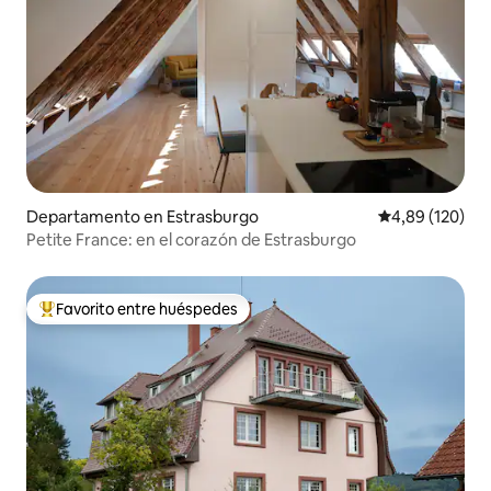
Departamento en Estrasburgo
Calificación pr
4,89 (120)
Petite France: en el corazón de Estrasburgo
Favorito entre huéspedes
Favorito entre los huéspedes más destacados