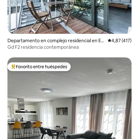
Departamento en complejo residencial en Est
Calificación p
4,87 (417)
rasburgo
Gd F2 residencia contemporánea
Favorito entre huéspedes
Favorito entre los huéspedes más destacados