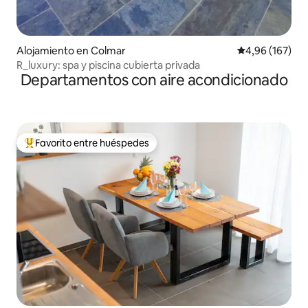
Alojamiento en Colmar
Calificación pr
4,96 (167)
R_luxury: spa y piscina cubierta privada
Departamentos con aire acondicionado
Favorito entre huéspedes
Favorito entre los huéspedes más destacados