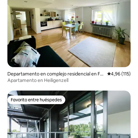
Departamento en complejo residencial en Fri
Calificación p
4,96 (115)
esenheim
Apartamento en Heiligenzell
Favorito entre huéspedes
Favorito entre huéspedes