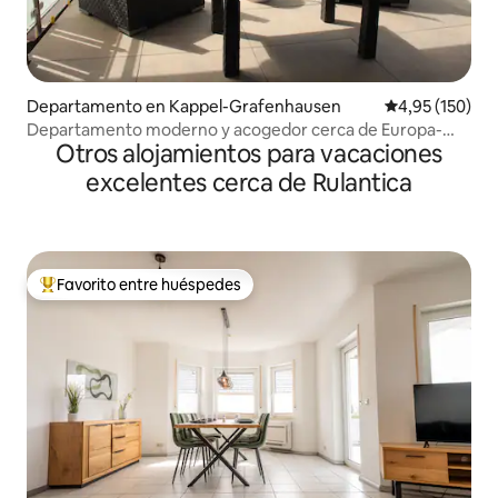
Departamento en Kappel-Grafenhausen
Calificación p
4,95 (150)
Departamento moderno y acogedor cerca de Europa-
Otros alojamientos para vacaciones
Park.
excelentes cerca de Rulantica
Favorito entre huéspedes
Favorito entre los huéspedes más destacados