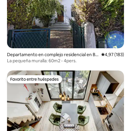
Departamento en complejo residencial en Be
Calificación p
4,97 (183)
nfeld
La pequeña muralla: 60m2 - 4pers.
Favorito entre huéspedes
Favorito entre huéspedes