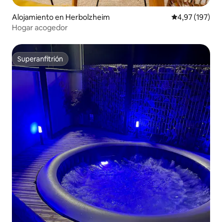
Alojamiento en Herbolzheim
Calificación p
4,97 (197)
Hogar acogedor
Superanfitrión
Superanfitrión