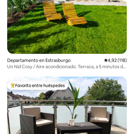
Departamento en Estrasburgo
Calificación p
4,92 (118)
Un Nid Cosy / Aire acondicionado. Terraza, a 5 minutos del
centro. Estacionamiento.
Favorito entre huéspedes
Favorito entre los huéspedes más destacados