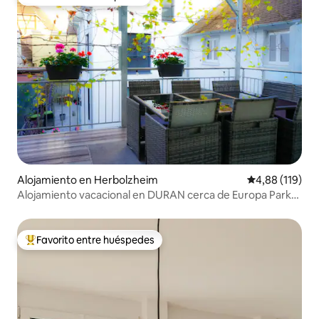
Favorito entre huéspedes
Alojamiento en Herbolzheim
Calificación p
4,88 (119)
Alojamiento vacacional en DURAN cerca de Europa Park
/Rulantica
Favorito entre huéspedes
Favorito entre los huéspedes más destacados