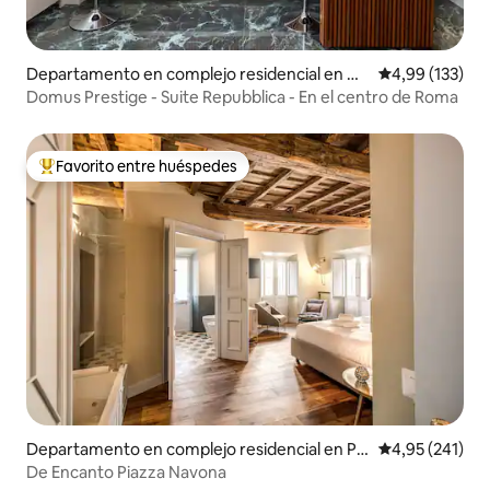
Departamento en complejo residencial en Ca
Calificación p
4,99 (133)
stro Pretorio
Domus Prestige - Suite Repubblica - En el centro de Roma
Favorito entre huéspedes
Favorito entre los huéspedes más destacados
Departamento en complejo residencial en Pa
Calificación p
4,95 (241)
rione
De Encanto Piazza Navona