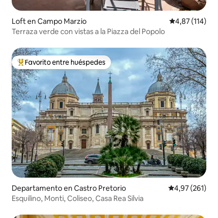
Loft en Campo Marzio
Calificación p
4,87 (114)
Terraza verde con vistas a la Piazza del Popolo
Favorito entre huéspedes
Favorito entre los huéspedes más destacados
Departamento en Castro Pretorio
Calificación p
4,97 (261)
Esquilino, Monti, Coliseo, Casa Rea Silvia