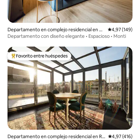
Departamento en complejo residencial en M
Calificación pr
4,97 (149)
onti
Departamento con diseño elegante • Espacioso • Monti
Favorito entre huéspedes
Favorito entre los huéspedes más destacados
Departamento en complejo residencial en Ro
Calificación p
4,97 (416)