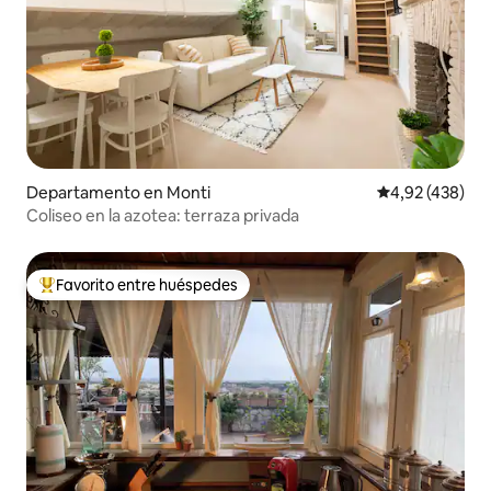
Departamento en Monti
Calificación pr
4,92 (438)
Coliseo en la azotea: terraza privada
Favorito entre huéspedes
Favorito entre los huéspedes más destacados