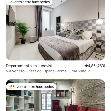
Favorito entre huéspedes
Favorito entre huéspedes
Departamento en Ludovisi
Calificación pr
4,86 (263)
Via Veneto - Plaza de España -Roma Luma Suite 29
Favorito entre huéspedes
Favorito entre los huéspedes más destacados