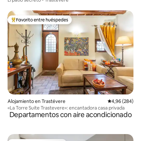
Favorito entre huéspedes
Favorito entre los huéspedes más destacados
Alojamiento en Trastévere
Calificación pr
4,96 (284)
«La Torre Suite Trastevere»: encantadora casa privada
Departamentos con aire acondicionado