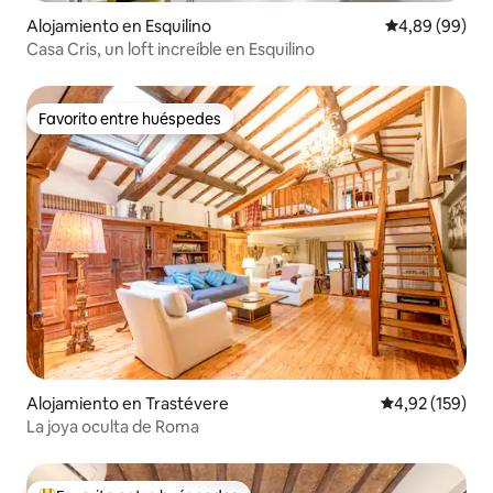
Alojamiento en Esquilino
Calificación p
4,89 (99)
Casa Cris, un loft increíble en Esquilino
Favorito entre huéspedes
Favorito entre huéspedes
Alojamiento en Trastévere
Calificación p
4,92 (159)
La joya oculta de Roma