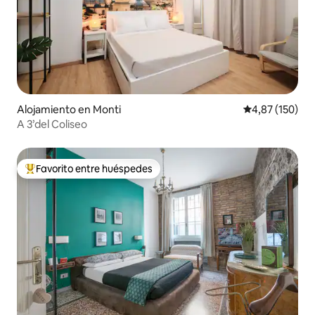
Alojamiento en Monti
Calificación p
4,87 (150)
A 3’del Coliseo
Favorito entre huéspedes
Favorito entre los huéspedes más destacados