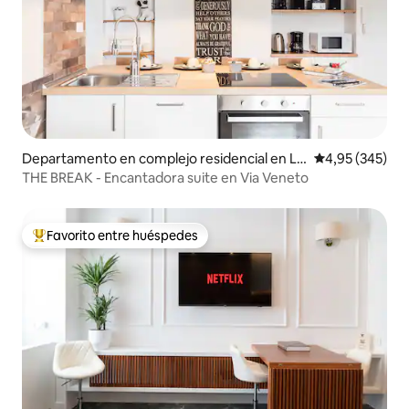
Departamento en complejo residencial en Lu
Calificación pr
4,95 (345)
dovisi
THE BREAK - Encantadora suite en Via Veneto
Favorito entre huéspedes
Favorito entre los huéspedes más destacados