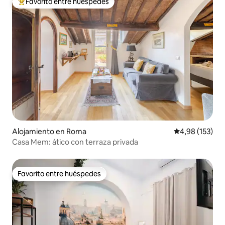
Favorito entre huéspedes
Favorito entre los huéspedes más destacados
Alojamiento en Roma
Calificación p
4,98 (153)
Casa Mem: ático con terraza privada
Favorito entre huéspedes
Favorito entre huéspedes