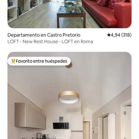
Departamento en Castro Pretorio
Calificación pr
4,94 (318)
LOFT - New Rest House - LOFT en Roma
Favorito entre huéspedes
Favorito entre los huéspedes más destacados