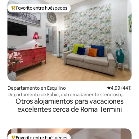
Favorito entre huéspedes
Favorito entre los huéspedes más destacados
Departamento en Esquilino
Calificación p
4,99 (441)
Departamento de Fabio, extremadamente silencioso,
Otros alojamientos para vacaciones
cerca del Coliseo y del metro.
excelentes cerca de Roma Termini
Favorito entre huéspedes