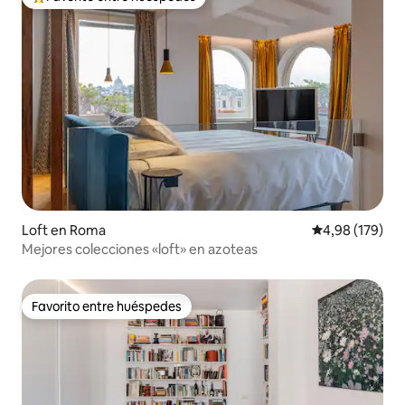
Favorito entre los huéspedes más destacados
Loft en Roma
Calificación pr
4,98 (179)
Mejores colecciones «loft» en azoteas
Favorito entre huéspedes
Favorito entre huéspedes