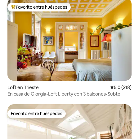
Favorito entre huéspedes
Favorito entre los huéspedes más destacados
Loft en Trieste
Calificación 
5,0 (218)
En casa de Giorgia•Loft Liberty con 3 balcones•Subte
Favorito entre huéspedes
Favorito entre huéspedes