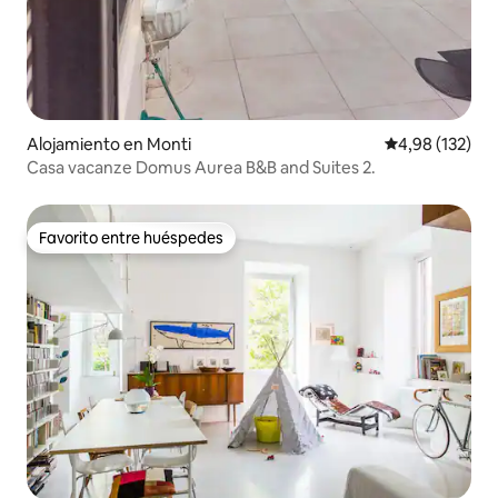
Alojamiento en Monti
Calificación p
4,98 (132)
Casa vacanze Domus Aurea B&B and Suites 2.
Favorito entre huéspedes
Favorito entre huéspedes