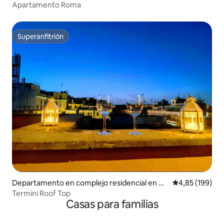
ma
Apartamento Roma
Superanfitrión
Superanfitrión
Departamento en complejo residencial en Ca
Calificación pr
4,85 (199)
stro Pretorio
Termini Roof Top
Casas para familias