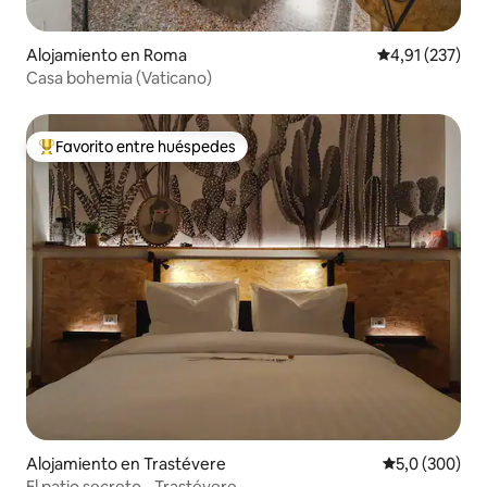
Alojamiento en Roma
Calificación p
4,91 (237)
Casa bohemia (Vaticano)
Favorito entre huéspedes
Favorito entre los huéspedes más destacados
Alojamiento en Trastévere
Calificación p
5,0 (300)
El patio secreto - Trastévere