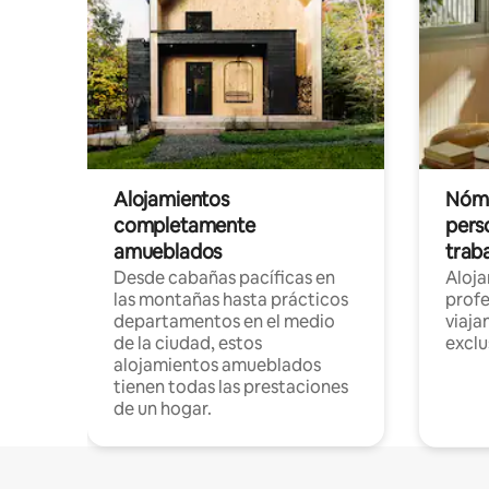
Alojamientos
Nóma
completamente
pers
amueblados
trab
Desde cabañas pacíficas en
Aloj
las montañas hasta prácticos
profe
departamentos en el medio
viaja
de la ciudad, estos
exclu
alojamientos amueblados
tienen todas las prestaciones
de un hogar.