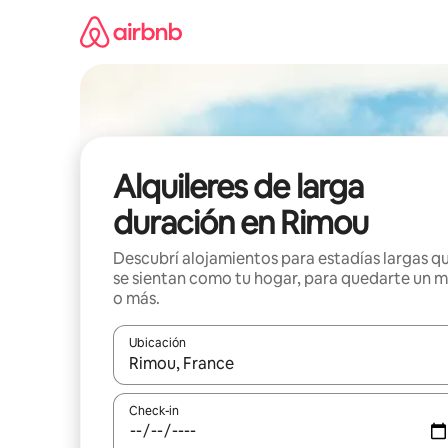
Ir
al
contenido
Alquileres de larga
duración en Rimou
Descubrí alojamientos para estadías largas q
se sientan como tu hogar, para quedarte un 
o más.
Ubicación
Cuando los resultados estén disponibles, navegá c
Check-in