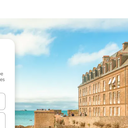
ue
mes
on las teclas de flecha hacia arriba y hacia abajo o explorá deslizando