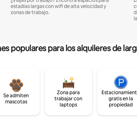
¿Viajás por trabajo? Encontrá espacios para
E
estadías largas con wifi de alta velocidad y
c
zonas de trabajo.
d
l
es populares para los alquileres de lar
Zona para
Estacionamien
Se admiten
trabajar con
gratis en la
mascotas
laptops
propiedad