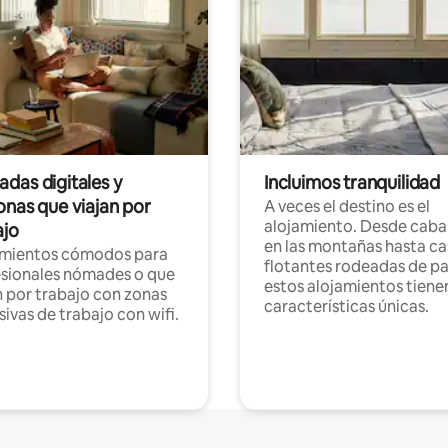
das digitales y
Incluimos tranquilidad
onas que viajan por
A veces el destino es el
alojamiento. Desde caba
ajo
en las montañas hasta ca
amientos cómodos para
flotantes rodeadas de pa
sionales nómades o que
estos alojamientos tiene
n por trabajo con zonas
características únicas.
sivas de trabajo con wifi.