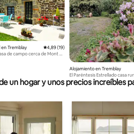
o: 4,8 de 5. 5 evaluaciones
l en Tremblay
Calificación promedio: 4,89 de 5. 19 evaluac
4,89 (19)
asa de campo cerca de Mont St
Alojamiento en Tremblay
El Paréntesis Estrellado casa rural 3
 un hogar y unos precios increíbles pa
adultos y 2 niños