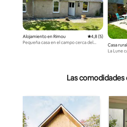
Alojamiento en Rimou
Calificación promedi
4,8 (5)
Pequeña casa en el campo cerca del
Casa rura
Mont Saint-Michel
La Lune c
Michel
Las comodidades de