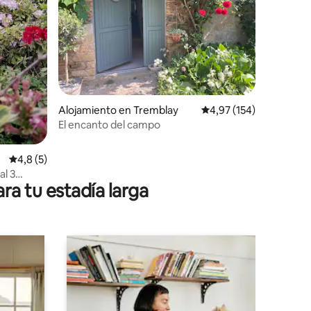
iones
Alojamiento en Tremblay
Calificación promedio: 
4,97 (154)
El encanto del campo
Calificación promedio: 4,8 de 5. 5 evaluaciones
4,8 (5)
ra tu estadía larga