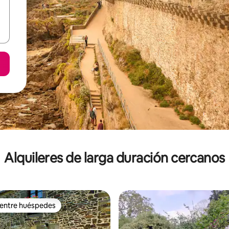
Alquileres de larga duración cercanos
 entre huéspedes
 entre huéspedes