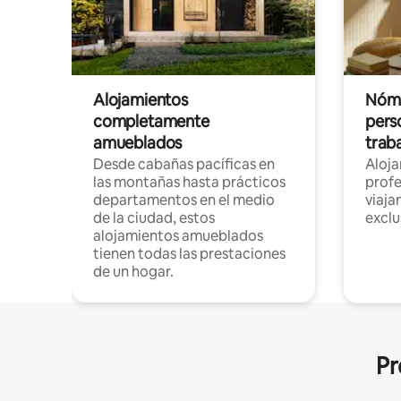
Alojamientos
Nóma
completamente
pers
amueblados
trab
Desde cabañas pacíficas en
Aloj
las montañas hasta prácticos
profe
departamentos en el medio
viaja
de la ciudad, estos
exclu
alojamientos amueblados
tienen todas las prestaciones
de un hogar.
Pr