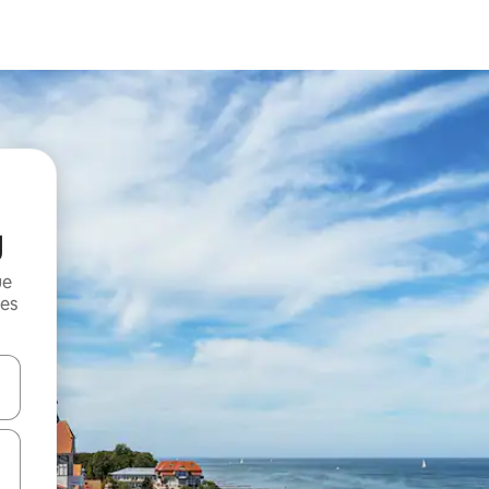
g
ue
mes
on las teclas de flecha hacia arriba y hacia abajo o explorá deslizando