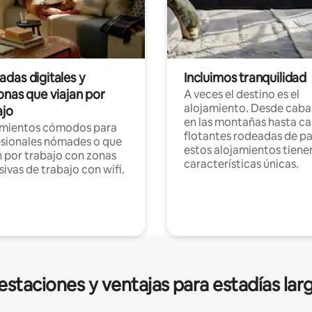
das digitales y
Incluimos tranquilidad
onas que viajan por
A veces el destino es el
alojamiento. Desde caba
ajo
en las montañas hasta ca
amientos cómodos para
flotantes rodeadas de pa
sionales nómades o que
estos alojamientos tiene
n por trabajo con zonas
características únicas.
sivas de trabajo con wifi.
estaciones y ventajas para estadías lar