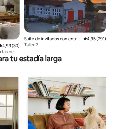
iones
Suite de invitados con entra
Calificación promedio: 
4,95 (291)
da independiente en Mesek
Taller 2
Calificación promedio: 4,93 de 5. 30 evaluaciones
4,93 (30)
enhagen
rtas de
ra tu estadía larga