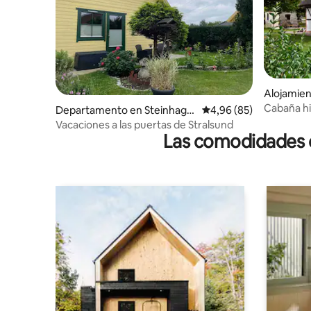
Alojamien
Cabaña hi
Departamento en Steinhage
Calificación promedio:
4,96 (85)
entre Dar
n
Vacaciones a las puertas de Stralsund
Las comodidades de