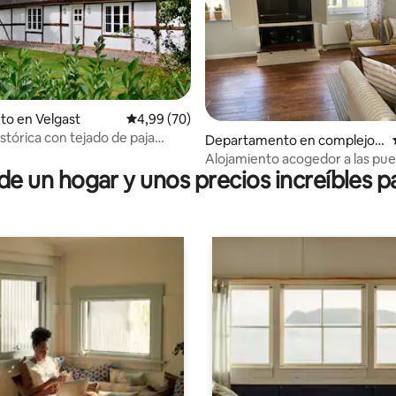
to en Velgast
Calificación promedio: 4,99 de 5. 70 evaluac
4,99 (70)
stórica con tejado de paja
 4,96 de 5. 85 evaluaciones
Departamento en complejo r
ß/Zingst y Stralsund
esidencial en Steinhagen
Alojamiento acogedor a las pue
 un hogar y unos precios increíbles pa
Stralsund