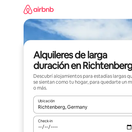
Ir
al
contenido
Alquileres de larga
duración en Richtenber
Descubrí alojamientos para estadías largas q
se sientan como tu hogar, para quedarte un 
o más.
Ubicación
Cuando los resultados estén disponibles, navegá c
Check-in