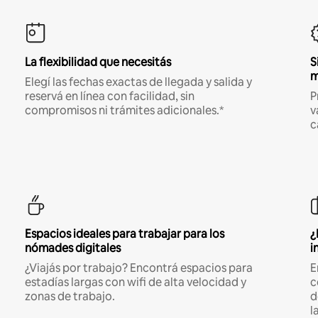
La flexibilidad que necesitás
S
m
Elegí las fechas exactas de llegada y salida y
reservá en línea con facilidad, sin
P
compromisos ni trámites adicionales.*
v
c
Espacios ideales para trabajar para los
¿
nómades digitales
i
¿Viajás por trabajo? Encontrá espacios para
E
estadías largas con wifi de alta velocidad y
c
zonas de trabajo.
d
l