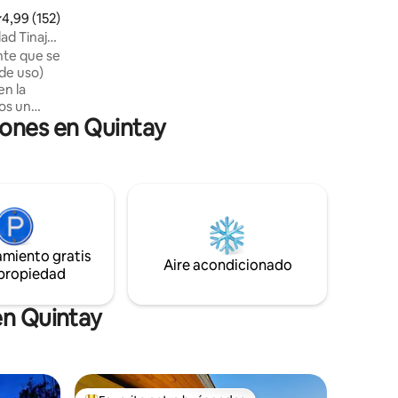
convierten en una experiencia
alificación promedio: 4,99 de 5. 152 evaluaciones
4,99 (152)
inolvidable.
ad Tinaja)
nte que se
 de uso)
en la
mos un
iones en Quintay
ctar con
es
aje en un
escados y
tado una
amiento gratis
raleza y
Aire acondicionado
 propiedad
en Quintay