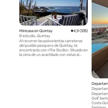
Minicasa en Quintay
Calificación promedio:
4,9 (335)
El estudio, Quintay
Al recorrer las polvorientas carreteras
del pueblo pesquero de Quintay, te
encontrarás con «The Studio». Situado en
la cima de un acantilado con vistas al
océano Pacífico, las colinas de Curauma y
la caleta de Quintay. El íntimo estudio
independiente tiene capacidad para dos
personas y cuenta con una cocina
totalmente equipada, baño, cama doble,
sala de estar y comedor. Se proporcionan
Departam
sábanas y toallas. Tendrás tu propia
Departam
terraza privada con vistas al mar, donde
Departame
podrás comer al aire libre y contemplar
Golf Sant
espectaculares puestas de sol.
Costa Qui
Santiago. Cuenta con vista al mar