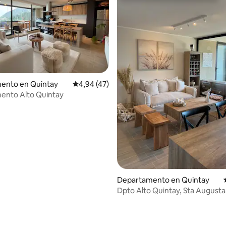
ento en Quintay
Calificación promedio: 4,94 de 5. 47 evaluac
4,94 (47)
ento Alto Quintay
Departamento en Quintay
Dpto Alto Quintay, Sta Augusta