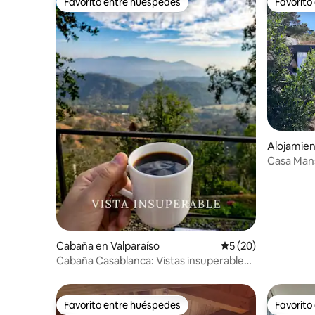
Favorito entre huéspedes
Favorito
Favorito entre huéspedes
Favorito
Alojamien
Casa Man
Cabaña en Valparaíso
Calificación promed
5 (20)
Cabaña Casablanca: Vistas insuperables
+ Jacuzzi
Favorito entre huéspedes
Favorito
Favorito entre huéspedes
Favorito