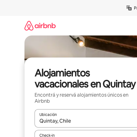
Ir
P
al
contenido
Alojamientos
vacacionales en Quintay
Encontrá y reservá alojamientos únicos en
Airbnb
Ubicación
Cuando los resultados estén disponibles, navegá c
Check-in