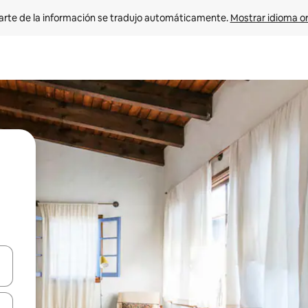
arte de la información se tradujo automáticamente. 
Mostrar idioma or
on las teclas de flecha hacia arriba y hacia abajo o explorá deslizando