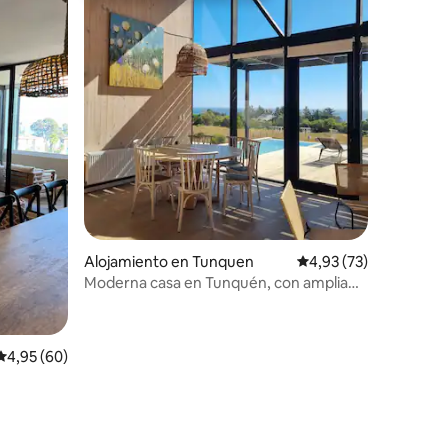
iones
Alojamiento en Tunquen
Calificación promedio:
4,93 (73)
Moderna casa en Tunquén, con amplia
vista al mar.
Calificación promedio: 4,95 de 5. 60 evaluaciones
4,95 (60)