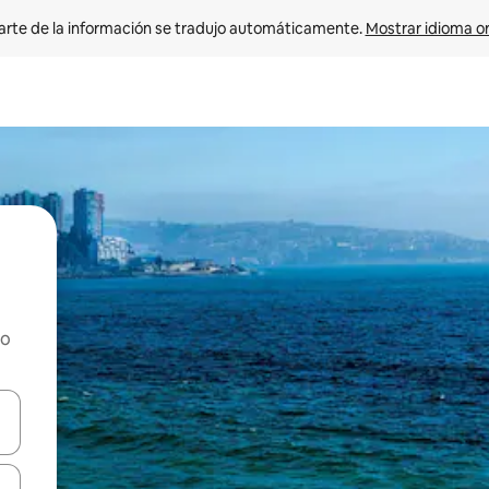
arte de la información se tradujo automáticamente. 
Mostrar idioma or
ho
on las teclas de flecha hacia arriba y hacia abajo o explorá deslizando