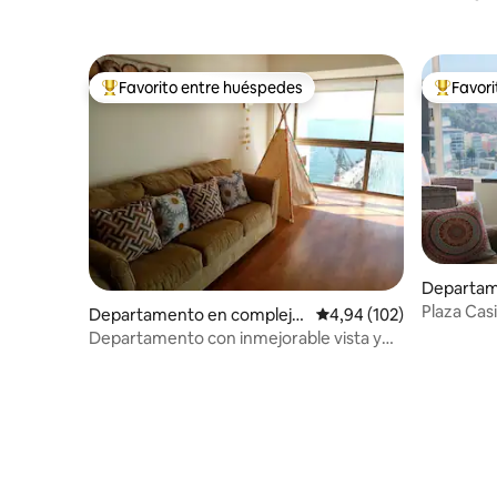
Favorito entre huéspedes
Favor
Favorito entre los huéspedes más destacados
Favorito
Departam
residencia
Plaza Cas
Departamento en complejo
Calificación promedio: 
4,94 (102)
residencial en Viña del Mar
Departamento con inmejorable vista y
ubicación