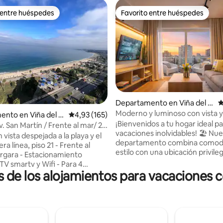
 entre huéspedes
Favorito entre huéspedes
 entre huéspedes
Favorito entre huéspedes
4,92 de 5. 139 evaluaciones
Departamento en Viña del M
C
ar
Moderno y luminoso con vista y
ento en Viña del M
Calificación promedio: 4,93 de 5. 165 evaluac
4,93 (165)
ubicación
¡Bienvenidos a tu hogar ideal p
. San Martín / Frente al mar/ 2D
vacaciones inolvidables! 🏖️ Nu
 vista despejada a la playa y el
departamento combina comod
ra línea, piso 21 - Frente al
estilo con una ubicación privile
rgara - Estacionamiento
cerca de la playa, restaurantes,
TV smartv y Wifi - Para 4
museos, perfecto para explorar
 de los alojamientos para vacaciones 
 2 dormitorios; ambos con
ciudad. 🌅 Características: --> Vista
 plazas - Dos baños completos
panorámica y terraza amplia -->
comedor amplio, terraza con
Dormitorio con cama muy cóm
 costanera y el mar - Cocina
sillón cama en living --> Cocina 
as -
--> WiFi alta velocidad y Smart T
uegos, cancha de tenis,