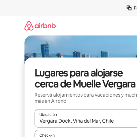
Ir
P
al
contenido
Lugares para alojarse
cerca de Muelle Vergara
Reservá alojamientos para vacaciones y muc
más en Airbnb
Ubicación
Cuando los resultados estén disponibles, navegá c
Check-in