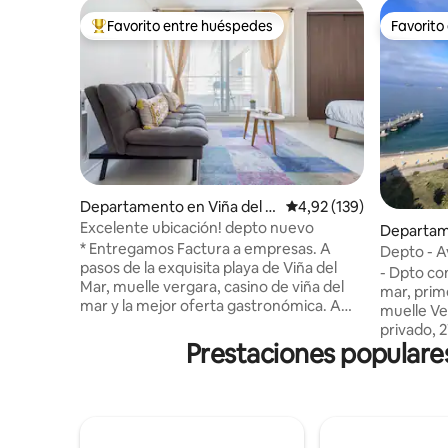
Favorito entre huéspedes
Favorito
Favorito entre los huéspedes más destacados
Favorito
Departamento en Viña del M
Calificación promedio: 
4,92 (139)
ar
Excelente ubicación! depto nuevo
Departam
* Entregamos Factura a empresas. A
ar
Depto - Av
pasos de la exquisita playa de Viña del
2B
- Dpto con
Mar, muelle vergara, casino de viña del
mar, prime
mar y la mejor oferta gastronómica. A
muelle Ve
una cuadra del supermercado.
privado, 2
Estacionamiento exclusivo en superficie.
Prestaciones populares
personas,
Departamento nuevo, edificio con
cama de 2
conserjería y cámaras de seguridad.
- Living 
Excelente conectividad para disfrutar la
vista a la
vida diurna y nocturna! Cuenta con TV
americana - Conserjería 24 hor
cable, wifi, futón convertible en cama de
Piscina, j