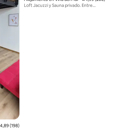
Loft Jacuzzi y Sauna privado. Entre
bosque y Mar
alificación promedio: 4,89 de 5. 198 evaluaciones
4,89 (198)