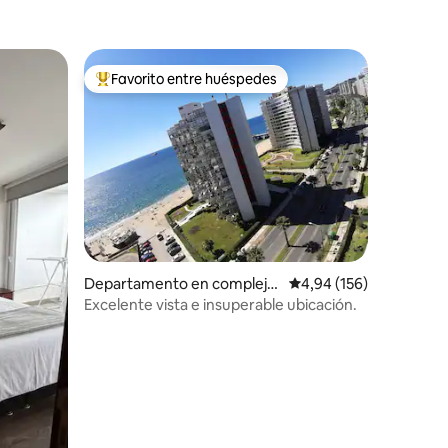
Favorito entre huéspedes
Favorito entre los huéspedes más destacados
iones
Departamento en complejo
Calificación promedio: 
4,94 (156)
residencial en Viña del Mar
Excelente vista e insuperable ubicación.