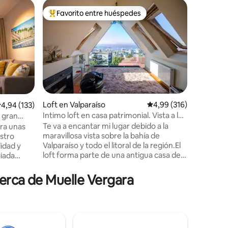
Departam
Favorito entre huéspedes
Favorit
Favorito entre los huéspedes más destacados
Favorit
Acogedor
Departam
frente al
restauran
equipado
desde un 
home offi
unas vaca
departam
Loft en Valparaíso
Calificación promedio: 
4,99 (316)
alificación promedio: 4,94 de 5. 133 evaluaciones
4,94 (133)
secadora
Intimo loft en casa patrimonial. Vista a la
 gran
iones
sillas y toallas d
bahía
Te va a encantar mi lugar debido a la
ara unas
en la te
maravillosa vista sobre la bahía de
estro
a 5 minu
Valparaíso y todo el litoral de la región.El
idad y
valor de 
loft forma parte de una antigua casa del
giada
Cerro Alegre,totalmente reformada y la
 mall y
ubicación es perfecta,cercade lugares
 la
cerca de Muelle Vergara
de interés, como arte y cultura,
increíbles vistas, actividades en familia y
restaurantes y comida. Ideal para
oda +
recorrer el cerro a pie. Mi alojamiento es
equipada
bueno para parejas, aventureros y
V +