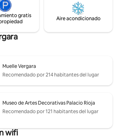
viajeros de negocios.Es un lugar muy
ro del
íntimo,especial para enamorados.
amiento gratis
Aire acondicionado
 propiedad
rgara
Muelle Vergara
Recomendado por 214 habitantes del lugar
Museo de Artes Decorativas Palacio Rioja
Recomendado por 121 habitantes del lugar
 wifi