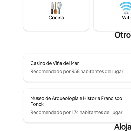
1 plaza y 1/2 (con sábanas), secador de
lavanderí
pelo, plancha para ropa,
restauran
lavadora/secadora.
Marina Ar
Cocina
Wifi
artesanal
Otro
Casino de Viña del Mar
Recomendado por 958 habitantes del lugar
Museo de Arqueología e Historia Francisco
Fonck
Recomendado por 174 habitantes del lugar
Aloj