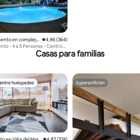
Jacuzzi
ento en complejo
Calificación promedio: 4,96 de 5. 364 evaluac
4,96 (364)
l en Viña del Mar
to - 4 a 5 Personas - Centro
Casas para familias
Mar
 entre huéspedes
Superanfitrión
 entre huéspedes
Superanfitrión
to en Viña del Mar
Calificación promedio: 4,87 de 5. 374 evaluac
4,87 (374)