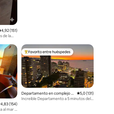
alificación promedio: 4,92 de 5. 151 evaluaciones
4,92 (151)
 de la
Favorito entre huéspedes
Favorito entre los huéspedes más destacados
Departamento en complejo re
Calificación promedio
5,0 (131)
sidencial en Viña del Mar
Increible Departamento a 5 minutos del
Mar
alificación promedio: 4,83 de 5. 154 evaluaciones
4,83 (154)
a al mar y