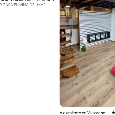
 CASA EN VIÑA DEL MAR
4,91 de 5. 139 evaluaciones
Alojamiento en Valparaíso
C