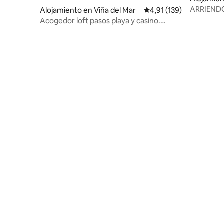
ARRIENDO
Alojamiento en Viña del Mar
Calificación promedio: 
4,91 (139)
Acogedor loft pasos playa y casino.
Mínimo 2 dias.