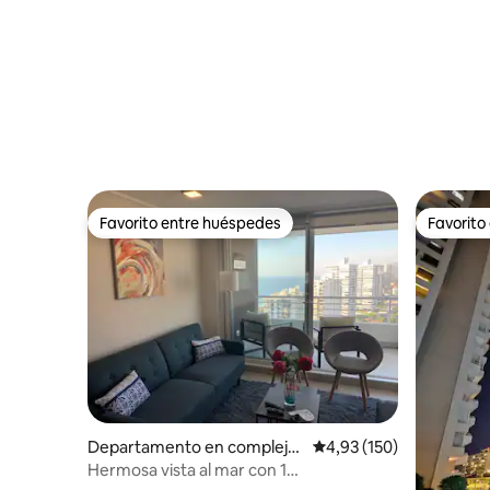
Favorito entre huéspedes
Favorito
Favorito entre huéspedes
Favorito
Departamento en complejo
Calificación promedio: 
4,93 (150)
residencial en Viña del Mar
Hermosa vista al mar con 1