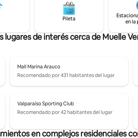
Netflix --> Estacionamiento dent
a, quincho - Paseo peatonal,
edificio ¡Reserva hoy y vive una
tes, pubs, supermercado, mall
experiencia única!
Estacion
auco, locomoción, casino, feria
Pileta
en la
s lugares de interés cerca de Muelle Ve
Mall Marina Arauco
Recomendado por 431 habitantes del lugar
Valparaíso Sporting Club
Recomendado por 42 habitantes del lugar
amientos en complejos residenciales con