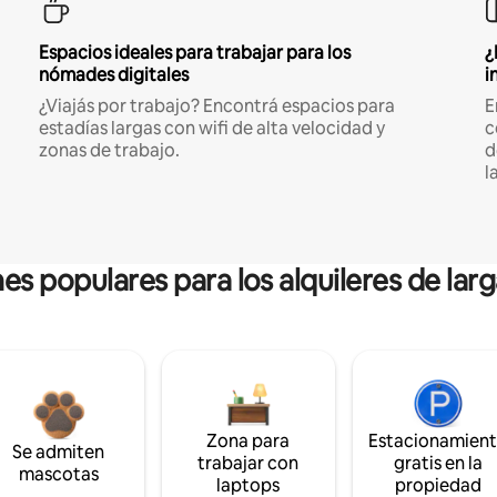
Espacios ideales para trabajar para los
¿
nómades digitales
i
¿Viajás por trabajo? Encontrá espacios para
E
estadías largas con wifi de alta velocidad y
c
zonas de trabajo.
d
l
es populares para los alquileres de lar
Zona para
Estacionamien
Se admiten
trabajar con
gratis en la
mascotas
laptops
propiedad