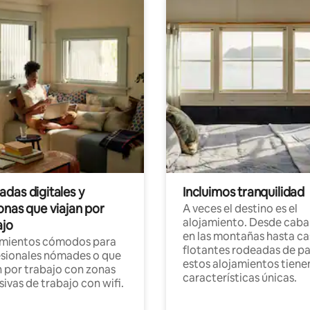
das digitales y
Incluimos tranquilidad
onas que viajan por
A veces el destino es el
alojamiento. Desde caba
ajo
en las montañas hasta ca
amientos cómodos para
flotantes rodeadas de pa
sionales nómades o que
estos alojamientos tiene
n por trabajo con zonas
características únicas.
sivas de trabajo con wifi.