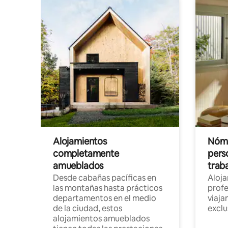
Alojamientos
Nóma
completamente
pers
amueblados
trab
Desde cabañas pacíficas en
Aloj
las montañas hasta prácticos
profe
departamentos en el medio
viaja
de la ciudad, estos
exclu
alojamientos amueblados