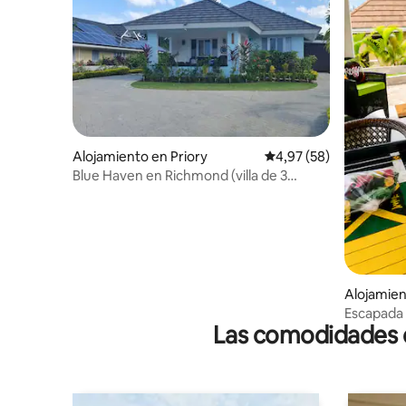
Alojamiento en Priory
Calificación promedio:
4,97 (58)
Blue Haven en Richmond (villa de 3
dormitorios + loft)
Alojamien
Escapada a
Las comodidades de
infantil