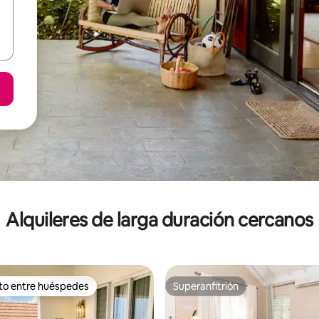
Alquileres de larga duración cercanos
ito entre huéspedes
Superanfitrión
 entre los huéspedes más destacados
Superanfitrión