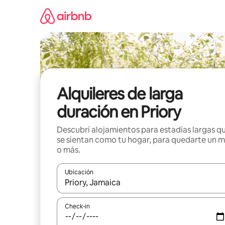
Ir
al
contenido
Alquileres de larga
duración en Priory
Descubrí alojamientos para estadías largas q
se sientan como tu hogar, para quedarte un 
o más.
Ubicación
Cuando los resultados estén disponibles, navegá c
Check-in