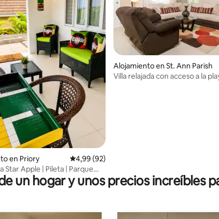
Alojamiento en St. Ann Parish
Villa relajada con acceso a la pla
 4,97 de 5. 58 evaluaciones
compartida
to en Priory
Calificación promedio: 4,99 de 5. 92 evaluac
4,99 (92)
 Star Apple | Pileta | Parque
 un hogar y unos precios increíbles pa