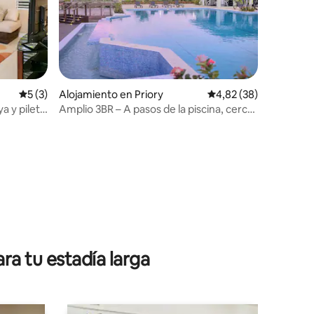
Calificación promedio: 5 de 5. 3 evaluaciones
5 (3)
Alojamiento en Priory
Calificación promedio:
4,82 (38)
ya y pileta
Amplio 3BR – A pasos de la piscina, cerca
de Ocho Ríos
iones
ra tu estadía larga