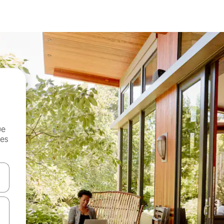
ue
mes
on las teclas de flecha hacia arriba y hacia abajo o explorá deslizando