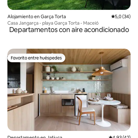
Alojamiento en Garça Torta
Calificación
5,0 (34)
Casa Jangarça - playa Garça Torta - Maceió
Departamentos con aire acondicionado
Favorito entre huéspedes
Favorito entre huéspedes
Departamento en Jatiuca
Calificación 
4,93 (42)