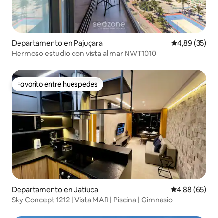
Departamento en Pajuçara
Calificación p
4,89 (35)
Hermoso estudio con vista al mar NWT1010
Favorito entre huéspedes
Favorito entre huéspedes
Departamento en Jatiuca
Calificación p
4,88 (65)
Sky Concept 1212 | Vista MAR | Piscina | Gimnasio