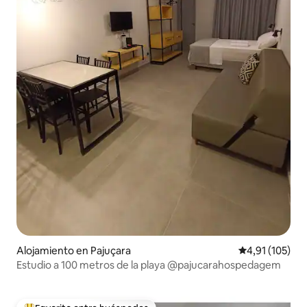
Alojamiento en Pajuçara
Calificación p
4,91 (105)
Estudio a 100 metros de la playa @pajucarahospedagem