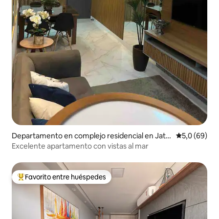
Departamento en complejo residencial en Jatiu
Calificación
5,0 (69)
ca
Excelente apartamento con vistas al mar
Favorito entre huéspedes
Favorito entre los huéspedes más destacados