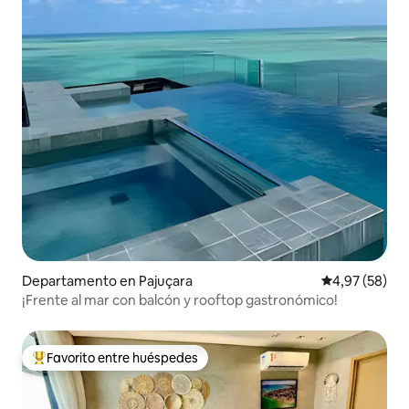
Departamento en Pajuçara
Calificación p
4,97 (58)
¡Frente al mar con balcón y rooftop gastronómico!
Favorito entre huéspedes
Favorito entre los huéspedes más destacados