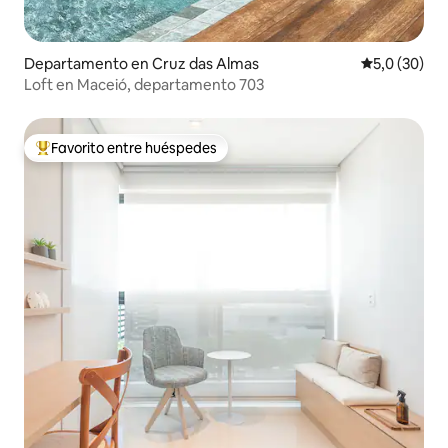
Departamento en Cruz das Almas
Calificación
5,0 (30)
Loft en Maceió, departamento 703
Favorito entre huéspedes
Favorito entre los huéspedes más destacados