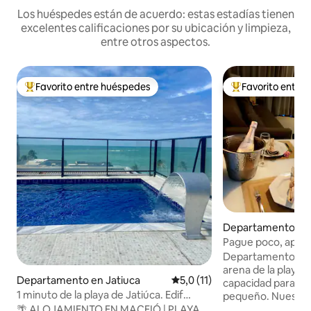
Los huéspedes están de acuerdo: estas estadías tienen
excelentes calificaciones por su ubicación y limpieza,
entre otros aspectos.
Favorito entre huéspedes
Favorito entre
Favorito entre los huéspedes más destacados
Favorito entre l
Departamento en
residencial en Jat
Pague poco, apto
m de la playa
Departamento a u
arena de la playa 
Departamento en Jatiuca
Calificación promedio: 5,0 de
5,0 (11)
capacidad para 4 a
1 minuto de la playa de Jatiúca. Edif
pequeño. Nuestro espacio cuenta con
Ametista II
una cama tamaño 
🌴 ALOJAMIENTO EN MACEIÓ | PLAYA