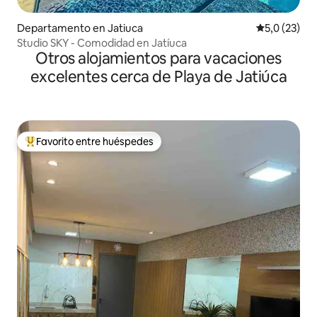
Departamento en Jatiuca
Calificación
5,0 (23)
Studio SKY - Comodidad en Jatíuca
Otros alojamientos para vacaciones
excelentes cerca de Playa de Jatiúca
Favorito entre huéspedes
Favorito entre los huéspedes más destacados