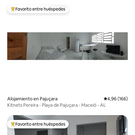
Favorito entre huéspedes
Favorito entre los huéspedes más destacados
Alojamiento en Pajuçara
Calificación pr
4,96 (166)
Kitnets Pereira - Playa de Pajuçara - Maceió - AL
Favorito entre huéspedes
Favorito entre los huéspedes más destacados