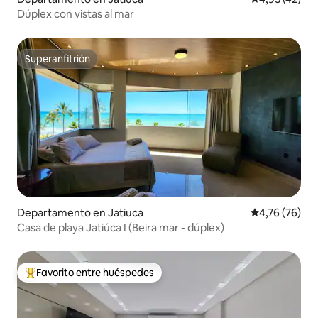
Dúplex con vistas al mar
Superanfitrión
Superanfitrión
Departamento en Jatiuca
Calificación 
4,76 (76)
Casa de playa Jatiúca I (Beira mar - dúplex)
Favorito entre huéspedes
Favorito entre los huéspedes más destacados