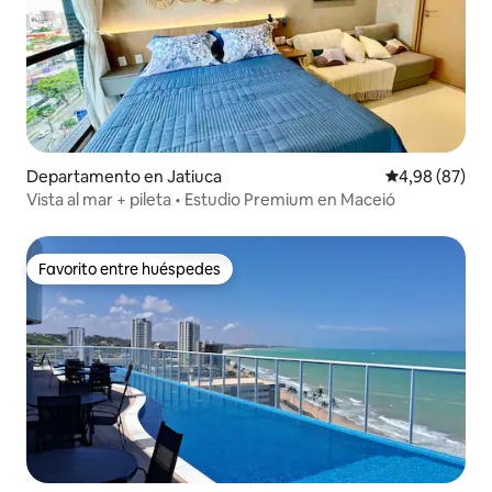
Departamento en Jatiuca
Calificación p
4,98 (87)
Vista al mar + pileta • Estudio Premium en Maceió
Favorito entre huéspedes
Favorito entre huéspedes