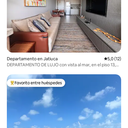
Departamento en Jatiuca
Calificación
5,0 (12)
DEPARTAMENTO DE LUJO con vista al mar, en el piso 13,
con pileta, a 100 metros de la playa
Favorito entre huéspedes
Favorito entre los huéspedes más destacados