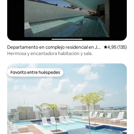
Departamento en complejo residencial en Jat
Calificación p
4,95 (135)
iuca
Hermosa y encantadora habitación y sala.
Favorito entre huéspedes
Favorito entre huéspedes