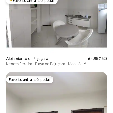
Favorito entre huéspedes
Favorito entre los huéspedes más destacados
Alojamiento en Pajuçara
Calificación p
4,95 (152)
Kitnets Pereira - Playa de Pajuçara - Maceió - AL
Favorito entre huéspedes
Favorito entre huéspedes