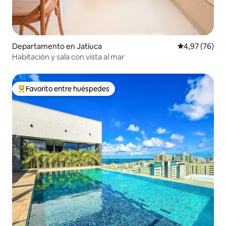
Departamento en Jatiuca
Calificación p
4,97 (76)
Habitación y sala con vista al mar
Favorito entre huéspedes
Favorito entre los huéspedes más destacados