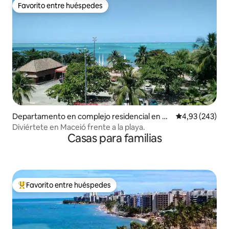
Favorito entre huéspedes
Favorito entre huéspedes
Departamento en complejo residencial en Pa
Calificación pr
4,93 (243)
juçara
Diviértete en Maceió frente a la playa.
Casas para familias
Favorito entre huéspedes
Favorito entre los huéspedes más destacados