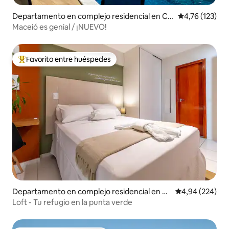
Departamento en complejo residencial en Cr
Calificación p
4,76 (123)
uz das Almas
Maceió es genial / ¡NUEVO!
Favorito entre huéspedes
Favorito entre los huéspedes más destacados
Departamento en complejo residencial en Po
Calificación pr
4,94 (224)
nta Verde
Loft - Tu refugio en la punta verde