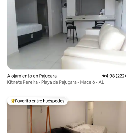
Alojamiento en Pajuçara
Calificación pr
4,98 (222)
Kitnets Pereira - Playa de Pajuçara - Maceió - AL
Favorito entre huéspedes
Favorito entre los huéspedes más destacados