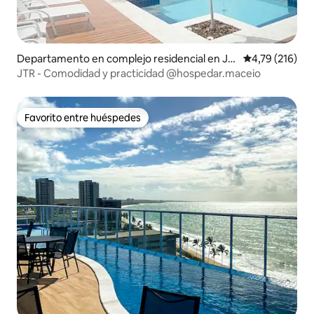
Departamento en complejo residencial en Jat
Calificación p
4,79 (216)
iuca
JTR - Comodidad y practicidad @hospedar.maceio
Favorito entre huéspedes
Favorito entre huéspedes