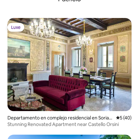
Luxe
Luxe
Departamento en complejo residencial en Sorian
Calificaci
5 (40)
o Nel Cimino
Stunning Renovated Apartment near Castello Orsini