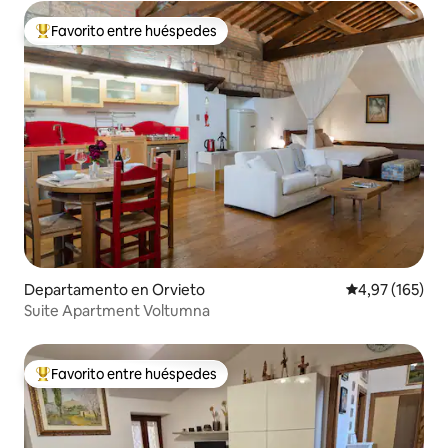
Favorito entre huéspedes
Favorito entre los huéspedes más destacados
Departamento en Orvieto
Calificación p
4,97 (165)
Suite Apartment Voltumna
Favorito entre huéspedes
Favorito entre los huéspedes más destacados