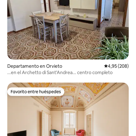
Departamento en Orvieto
Calificación pr
4,95 (208)
...en el Archetto di Sant'Andrea... centro completo
Favorito entre huéspedes
Favorito entre huéspedes