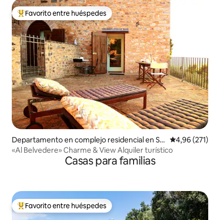
Favorito entre huéspedes
Favorito entre los huéspedes más destacados
Departamento en complejo residencial en Sp
Calificación p
4,96 (271)
ello
«Al Belvedere» Charme & View Alquiler turístico
Casas para familias
Favorito entre huéspedes
Favorito entre los huéspedes más destacados