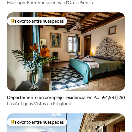
a
Mascagni Farmhouse en Val d'Orcia Pienza
Favorito entre huéspedes
Favorito entre los huéspedes más destacados
Departamento en complejo residencial en Pit
Calificación pr
4,99 (128)
igliano
Las Antiguas Vistas en Pitigliano
Favorito entre huéspedes
Favorito entre los huéspedes más destacados