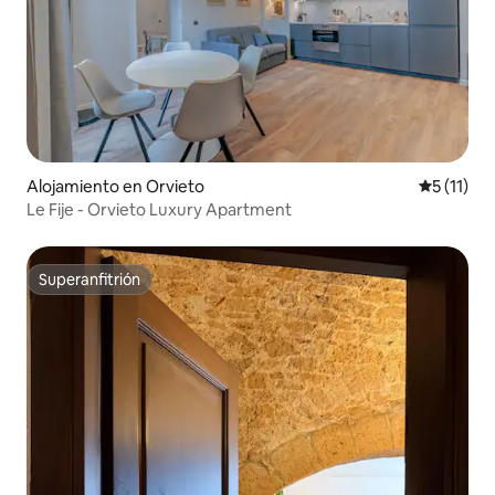
Alojamiento en Orvieto
Calificaci
5 (11)
Le Fije - Orvieto Luxury Apartment
Superanfitrión
Superanfitrión