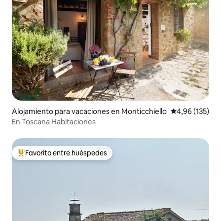
Alojamiento para vacaciones en Monticchiello
Calificación p
4,96 (135)
En Toscana Habitaciones
Favorito entre huéspedes
Favorito entre los huéspedes más destacados