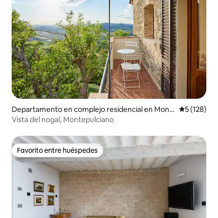
Departamento en complejo residencial en Mont
Calificació
5 (128)
epulciano
Vista del nogal, Montepulciano
Favorito entre huéspedes
Favorito entre huéspedes