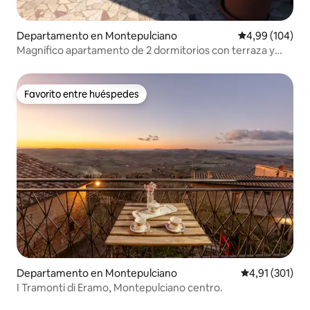
Departamento en Montepulciano
Calificación pr
4,99 (104)
Magnífico apartamento de 2 dormitorios con terraza y
aire acondicionado
Favorito entre huéspedes
Favorito entre huéspedes
Departamento en Montepulciano
Calificación p
4,91 (301)
I Tramonti di Eramo, Montepulciano centro.