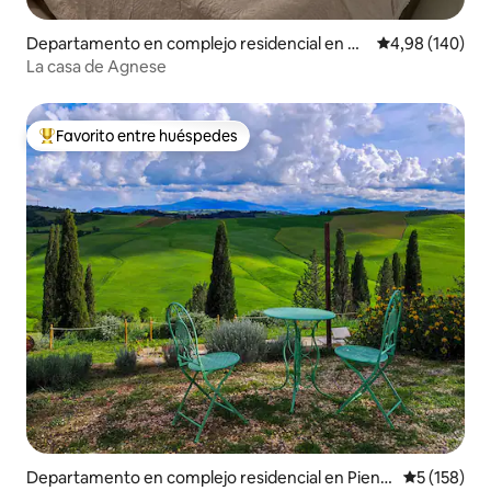
Departamento en complejo residencial en Or
Calificación pr
4,98 (140)
vieto
La casa de Agnese
Favorito entre huéspedes
Favorito entre los huéspedes más destacados
Departamento en complejo residencial en Pienz
Calificació
5 (158)