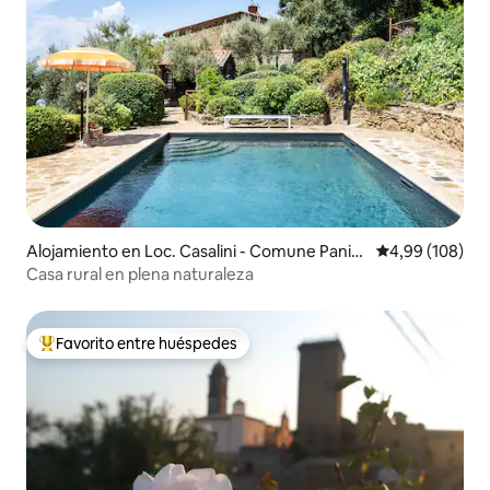
Alojamiento en Loc. Casalini - Comune Panic
Calificación pr
4,99 (108)
ale
Casa rural en plena naturaleza
Favorito entre huéspedes
Favorito entre los huéspedes más destacados