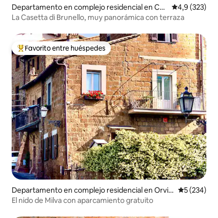
Departamento en complejo residencial en Cas
Calificación 
4,9 (323)
telnuovo dell’Abate
La Casetta di Brunello, muy panorámica con terraza
Favorito entre huéspedes
Favorito entre los huéspedes más destacados
Departamento en complejo residencial en Orvie
Calificació
5 (234)
to
El nido de Milva con aparcamiento gratuito