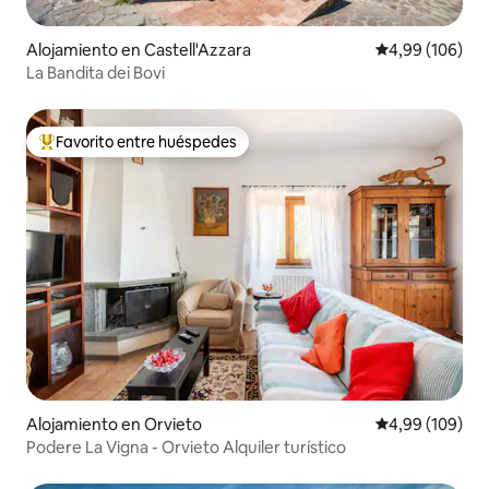
Alojamiento en Castell'Azzara
Calificación pr
4,99 (106)
La Bandita dei Bovi
Favorito entre huéspedes
Favorito entre los huéspedes más destacados
Alojamiento en Orvieto
Calificación pr
4,99 (109)
Podere La Vigna - Orvieto Alquiler turístico