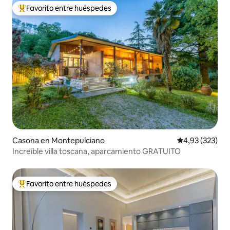
Favorito entre huéspedes
Favorito entre los huéspedes más destacados
Casona en Montepulciano
Calificación pr
4,93 (323)
Increíble villa toscana, aparcamiento GRATUITO
Favorito entre huéspedes
Favorito entre los huéspedes más destacados