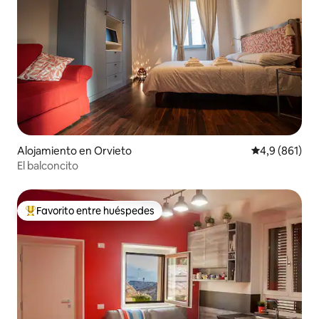
Alojamiento en Orvieto
Calificación 
4,9 (861)
El balconcito
Favorito entre huéspedes
Favorito entre los huéspedes más destacados