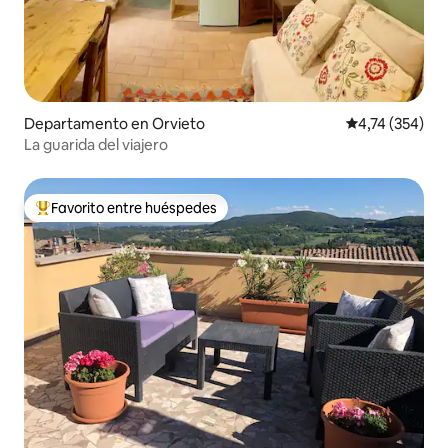
Departamento en Orvieto
Calificación p
4,74 (354)
La guarida del viajero
Favorito entre huéspedes
Favorito entre los huéspedes más destacados