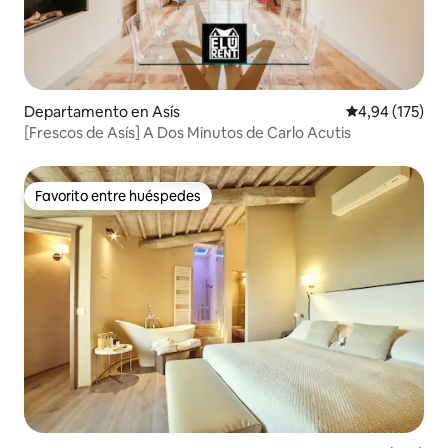
Departamento en Asís
Calificación p
4,94 (175)
[Frescos de Asís] A Dos Minutos de Carlo Acutis
Favorito entre huéspedes
Favorito entre huéspedes