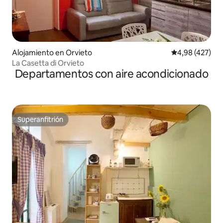
Alojamiento en Orvieto
Calificación pr
4,98 (427)
La Casetta di Orvieto
Departamentos con aire acondicionado
Superanfitrión
Superanfitrión