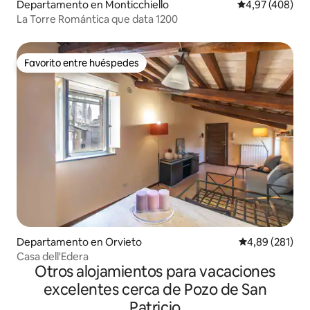
Departamento en Monticchiello
Calificación pr
4,97 (408)
La Torre Romántica que data 1200
Favorito entre huéspedes
Favorito entre huéspedes
Departamento en Orvieto
Calificación pr
4,89 (281)
Casa dell'Edera
Otros alojamientos para vacaciones
excelentes cerca de Pozo de San
Patricio