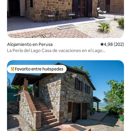
Alojamiento en Perusa
Calificación pr
4,98 (202)
La Perla del Lago Casa de vacaciones en el Lago
Trasimeno
Favorito entre huéspedes
Favorito entre los huéspedes más destacados