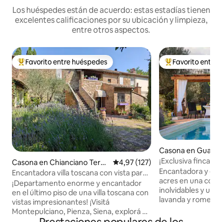
Los huéspedes están de acuerdo: estas estadías tienen
excelentes calificaciones por su ubicación y limpieza,
entre otros aspectos.
Favorito entre huéspedes
Favorito entre
Favorito entre los huéspedes más destacados
Favorito entre l
Casona en Guard
¡Exclusiva finca de
Casona en Chianciano Term
Calificación promedio: 4,97 de 5
4,97 (127)
olivar!
Encantadora y exc
e
Encantadora villa toscana con vista para
acres en una colin
la familia y los amigos
¡Departamento enorme y encantador
inolvidables y una
en el último piso de una villa toscana con
lavanda y romero, 
vistas impresionantes! ¡Visitá
Aire acondicionad
Montepulciano, Pienza, Siena, explorá el
Starlink. Muy privado y tranquilo 2 pisos,
campo, los viñedos y las aguas termales,