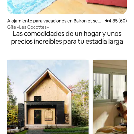
Alojamiento para vacaciones en Bairon et ses
Calificación p
4,85 (60)
environs
Gîte «Les Cocottes»
Las comodidades de un hogar y unos
precios increíbles para tu estadía larga