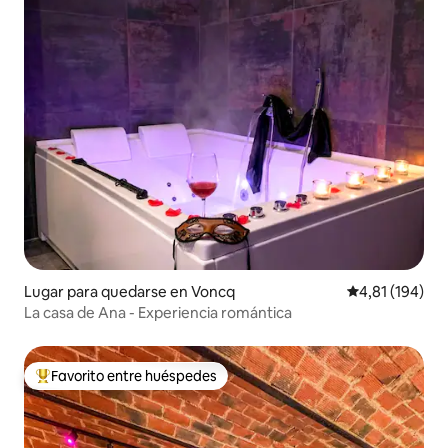
Lugar para quedarse en Voncq
Calificación p
4,81 (194)
La casa de Ana - Experiencia romántica
Favorito entre huéspedes
Favorito entre los huéspedes más destacados