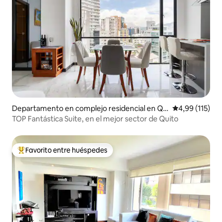
Departamento en complejo residencial en Qu
Calificación p
4,99 (115)
ito
TOP Fantástica Suite, en el mejor sector de Quito
Favorito entre huéspedes
Favorito entre los huéspedes más destacados