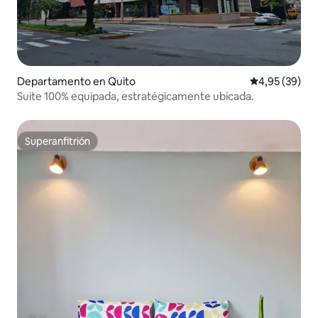
Departamento en Quito
Calificación p
4,95 (39)
Suite 100% equipada, estratégicamente ubicada.
Superanfitrión
Superanfitrión