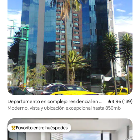
Departamento en complejo residencial en Q
Calificación pr
4,96 (139)
uito
Moderno, vista y ubicación excepcional hasta 850mb
Favorito entre huéspedes
Favorito entre los huéspedes más destacados