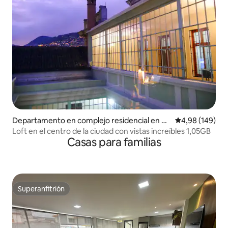
Departamento en complejo residencial en Q
Calificación pr
4,98 (149)
uito
Loft en el centro de la ciudad con vistas increíbles 1,05GB
Casas para familias
Superanfitrión
Superanfitrión