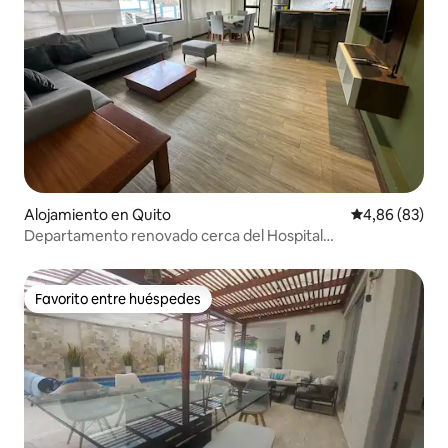
Alojamiento en Quito
Calificación p
4,86 (83)
Departamento renovado cerca del Hospital
Metropolitano
Favorito entre huéspedes
Favorito entre huéspedes