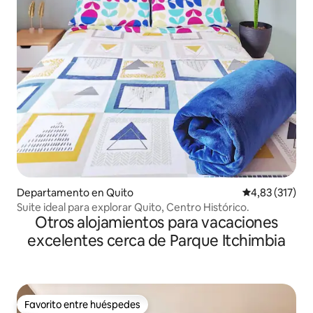
Departamento en Quito
Calificación p
4,83 (317)
Suite ideal para explorar Quito, Centro Histórico.
Otros alojamientos para vacaciones
excelentes cerca de Parque Itchimbia
Favorito entre huéspedes
Favorito entre huéspedes