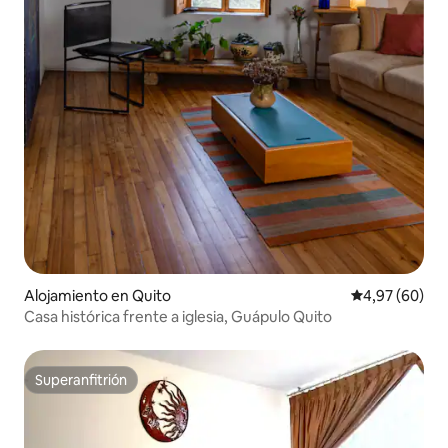
Alojamiento en Quito
Calificación p
4,97 (60)
Casa histórica frente a iglesia, Guápulo Quito
Superanfitrión
Superanfitrión