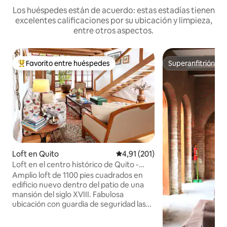
Los huéspedes están de acuerdo: estas estadías tienen
excelentes calificaciones por su ubicación y limpieza,
entre otros aspectos.
Favorito entre huéspedes
Superanfitrión
Favorito entre los huéspedes más destacados
Superanfitrión
Loft en Quito
Calificación promedio: 4,91 de 5
4,91 (201)
Loft en el centro histórico de Quito -
Lujo y seguridad
Amplio loft de 1100 pies cuadrados en
edificio nuevo dentro del patio de una
mansión del siglo XVIII. Fabulosa
ubicación con guardia de seguridad las
24 horas. En medio del distrito histórico
de Quito y a menos de 10 minutos a pie