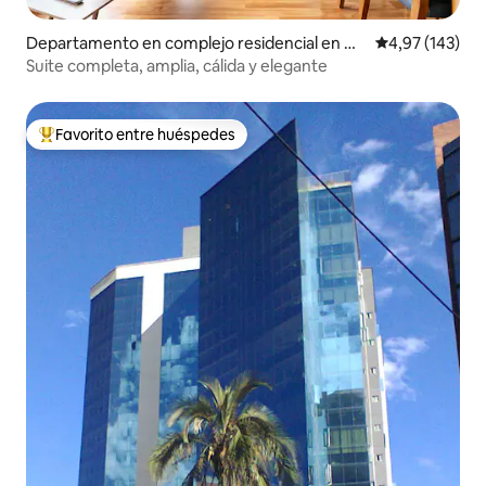
Departamento en complejo residencial en Qu
Calificación p
4,97 (143)
ito
Suite completa, amplia, cálida y elegante
Favorito entre huéspedes
Favorito entre los huéspedes más destacados