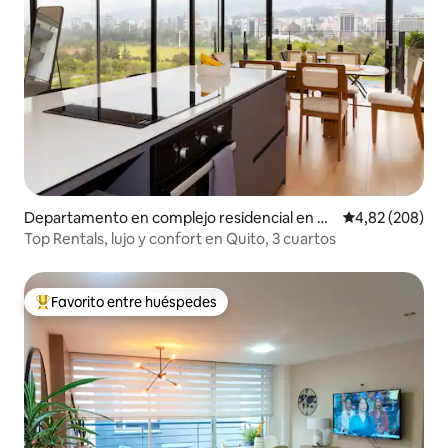
Departamento en complejo residencial en Q
Calificación pr
4,82 (208)
uito
Top Rentals, lujo y confort en Quito, 3 cuartos
Favorito entre huéspedes
Favorito entre los huéspedes más destacados