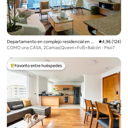
Departamento en complejo residencial en Q
Calificación pr
4,96 (124)
uito
COMO una CASA, 2Camas(Queen+Full)+Balcón - Piso7
Favorito entre huéspedes
Favorito entre los huéspedes más destacados