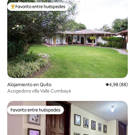
Favorito entre huéspedes
Favorito entre los huéspedes más destacados
Alojamiento en Quito
Calificación p
4,98 (88)
Acogedora villa Valle Cumbayá
Favorito entre huéspedes
Favorito entre huéspedes