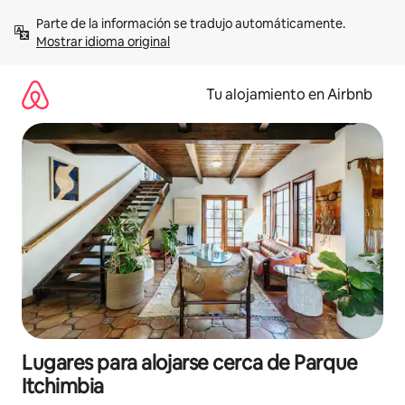
Ir
Parte de la información se tradujo automáticamente. 
al
Mostrar idioma original
contenido
Tu alojamiento en Airbnb
Lugares para alojarse cerca de Parque
Itchimbia