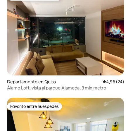
Departamento en Quito
Calificación p
4,96 (24)
Álamo Loft, vista al parque Alameda, 3 min metro
Favorito entre huéspedes
Favorito entre huéspedes