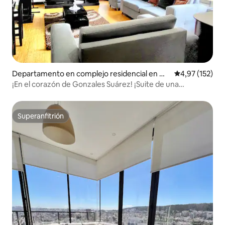
Departamento en complejo residencial en Qu
Calificación p
4,97 (152)
ito
¡En el corazón de Gonzales Suárez! ¡Suite de una
habitación!
Superanfitrión
Superanfitrión