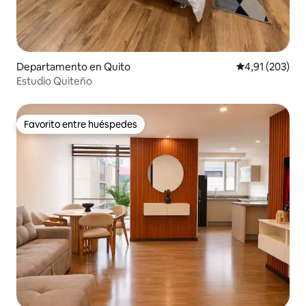
Departamento en Quito
Calificación p
4,91 (203)
Estudio Quiteño
Favorito entre huéspedes
Favorito entre huéspedes