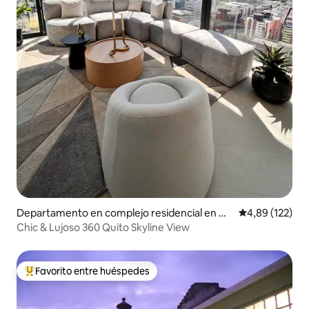
Departamento en complejo residencial en Qu
Calificación p
4,89 (122)
ito
Chic & Lujoso 360 Quito Skyline View
Favorito entre huéspedes
Favorito entre los huéspedes más destacados