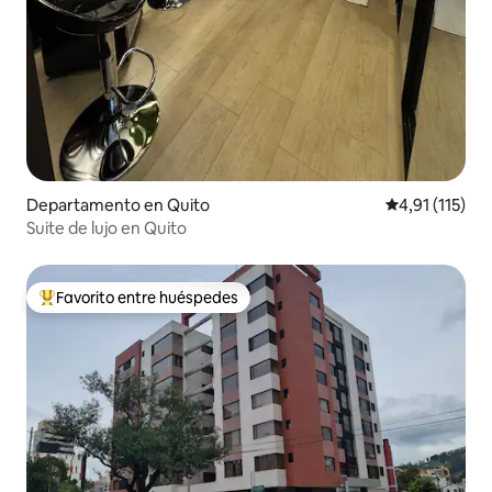
Departamento en Quito
Calificación p
4,91 (115)
Suite de lujo en Quito
Favorito entre huéspedes
Favorito entre los huéspedes más destacados