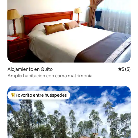
Alojamiento en Quito
Calificac
5 (5)
Amplia habitación con cama matrimonial
Favorito entre huéspedes
Favorito entre los huéspedes más destacados