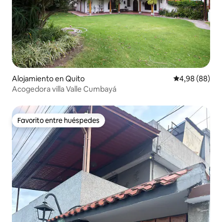
Alojamiento en Quito
Calificación p
4,98 (88)
Acogedora villa Valle Cumbayá
Favorito entre huéspedes
Favorito entre huéspedes