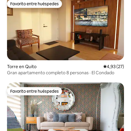
Favorito entre huéspedes
Favorito entre huéspedes
Torre en Quito
Calificación 
4,93 (27)
Gran apartamento completo 8 personas · El Condado
Favorito entre huéspedes
Favorito entre huéspedes