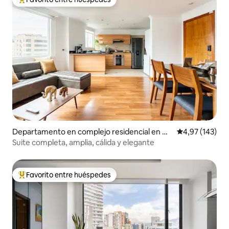
Favorito entre los huéspedes más destacados
Departamento en complejo residencial en Qu
Calificación p
4,97 (143)
ito
Suite completa, amplia, cálida y elegante
Favorito entre huéspedes
Favorito entre los huéspedes más destacados