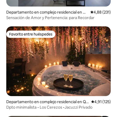
Departamento en complejo residencial en Qu
Calificación p
4,88 (231)
ito
Sensación de Amor y Pertenencia: para Recordar
Favorito entre huéspedes
Favorito entre huéspedes
Departamento en complejo residencial en Qui
Calificación p
4,91 (125)
to
Dpto minimalista • Los Cerezos •Jacuzzi Privado