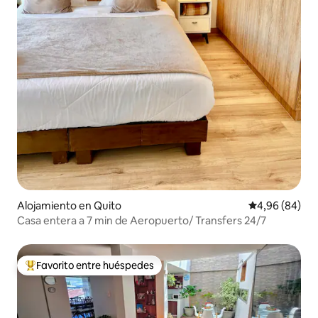
Alojamiento en Quito
Calificación p
4,96 (84)
Casa entera a 7 min de Aeropuerto/ Transfers 24/7
Favorito entre huéspedes
Favorito entre los huéspedes más destacados