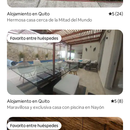
Alojamiento en Quito
Calificaci
5 (24)
Hermosa casa cerca de la Mitad del Mundo
Favorito entre huéspedes
Favorito entre huéspedes
Alojamiento en Quito
Calificac
5 (8)
Maravillosa y exclusiva casa con piscina en Nayón
Favorito entre huéspedes
Favorito entre huéspedes