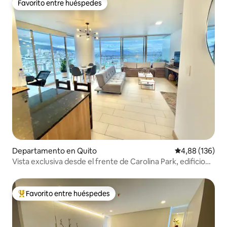
Favorito entre huéspedes
Favorito entre huéspedes
Departamento en Quito
Calificación pr
4,88 (136)
Vista exclusiva desde el frente de Carolina Park, edificio
alto
Favorito entre huéspedes
Favorito entre los huéspedes más destacados