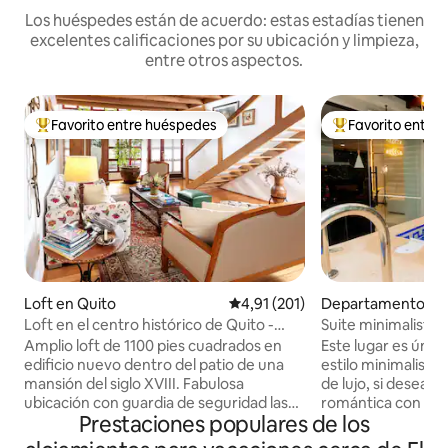
Los huéspedes están de acuerdo: estas estadías tienen
excelentes calificaciones por su ubicación y limpieza,
entre otros aspectos.
Favorito entre huéspedes
Favorito entre
Favorito entre los huéspedes más destacados
Favorito entre l
Loft en Quito
Calificación promedio: 4,91 de 5
4,91 (201)
Departamento en
Loft en el centro histórico de Quito -
Suite minimalista•
Lujo y seguridad
Amplio loft de 1100 pies cuadrados en
Este lugar es único
edificio nuevo dentro del patio de una
estilo minimalista
mansión del siglo XVIII. Fabulosa
de lujo, si deseas
ubicación con guardia de seguridad las
romántica con tu 
Prestaciones populares de los
24 horas. En medio del distrito histórico
un jacuzzi privado,
de Quito y a menos de 10 minutos a pie
diferentes ambien