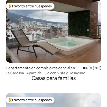
Favorito entre huéspedes
Favorito entre los huéspedes más destacados
Departamento en complejo residencial en Qu
Calificación p
4,91 (262)
ito
La Carolina | Apart. de Lujo con Vista y Desayuno
Casas para familias
Favorito entre huéspedes
Favorito entre los huéspedes más destacados