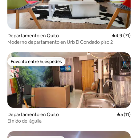
Departamento en Quito
Calificación
4,9 (71)
Moderno departamento en Urb El Condado piso 2
Favorito entre huéspedes
Favorito entre huéspedes
Departamento en Quito
Calificaci
5 (11)
El nido del águila