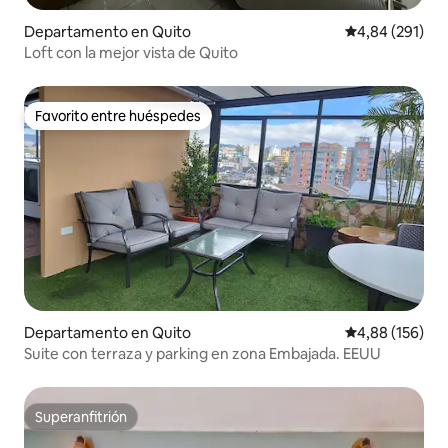
Departamento en Quito
Calificación pr
4,84 (291)
Loft con la mejor vista de Quito
Favorito entre huéspedes
Favorito entre huéspedes
Departamento en Quito
Calificación pr
4,88 (156)
Suite con terraza y parking en zona Embajada. EEUU
Superanfitrión
Superanfitrión