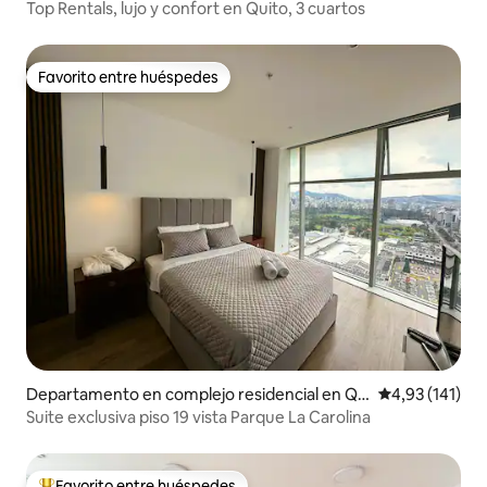
uito
Top Rentals, lujo y confort en Quito, 3 cuartos
Favorito entre huéspedes
Favorito entre huéspedes
Departamento en complejo residencial en Qu
Calificación p
4,93 (141)
ito
Suite exclusiva piso 19 vista Parque La Carolina
Favorito entre huéspedes