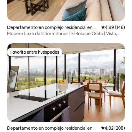
Departamento en complejo residencial en Q
Calificación pr
4,99 (146)
uito
Modern Luxe de 2 dormitorios | El Bosque Quito | Vista,
pileta y gimnasio
Favorito entre huéspedes
Favorito entre huéspedes
Departamento en complejo residencial en Q
Calificación pr
4,82 (208)