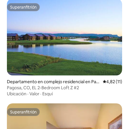
Superanfitrión
Superanfitrión
Departamento en complejo residencial en Pag
Calificación 
4,82 (11)
osa Springs
Pagosa, CO, EL 2-Bedroom Loft Z #2
Ubicación
·
Valor
·
Esquí
Superanfitrión
Superanfitrión