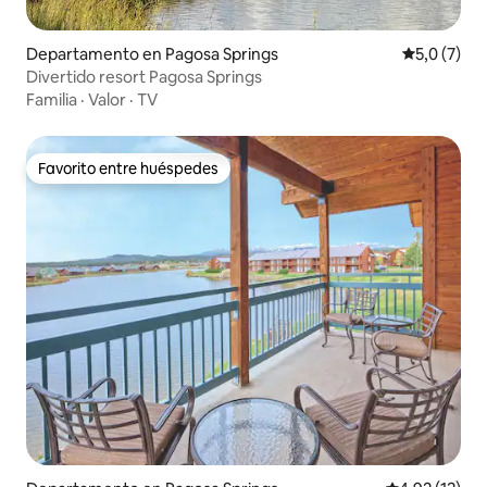
Departamento en Pagosa Springs
Calificació
5,0 (7)
Divertido resort Pagosa Springs
Familia
·
Valor
·
TV
Favorito entre huéspedes
Favorito entre huéspedes