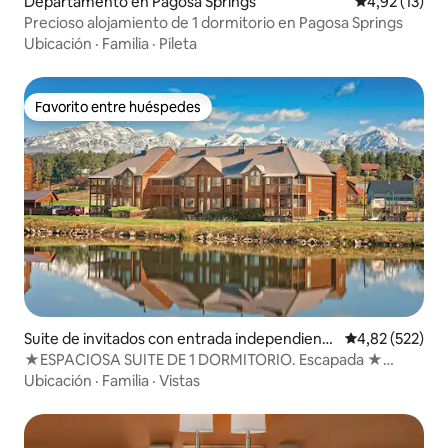
Departamento en Pagosa Springs
Calificación 
4,92 (13)
Precioso alojamiento de 1 dormitorio en Pagosa Springs
Ubicación
·
Familia
·
Pileta
Favorito entre huéspedes
Favorito entre huéspedes
Suite de invitados con entrada independiente
Calificación pr
4,82 (522)
en Pagosa Springs
★ESPACIOSA SUITE DE 1 DORMITORIO. Escapada ★
panorámica a Pagosa.★
Ubicación
·
Familia
·
Vistas