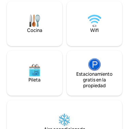
MASCOTA PEQUEÑ
TARIFA ÚNICA DE $75. Deb
menos de 30 libras
las mascotas FUERA 
1 cámara de seguri
Cocina
Wifi
puerta; no hay cámar
hay estacionamie
Licencia del cond
Estacionamiento
Pileta
gratis en la
propiedad