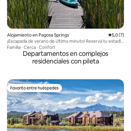
Alojamiento en Pagosa Springs
Calificació
5,0 (7)
¡Escapada de verano de último minuto! Reservá tu estadía
de julio/agosto antes del 31/7,
Familia
·
Cerca
·
Confort
Departamentos en complejos
residenciales con pileta
Favorito entre huéspedes
Favorito entre huéspedes