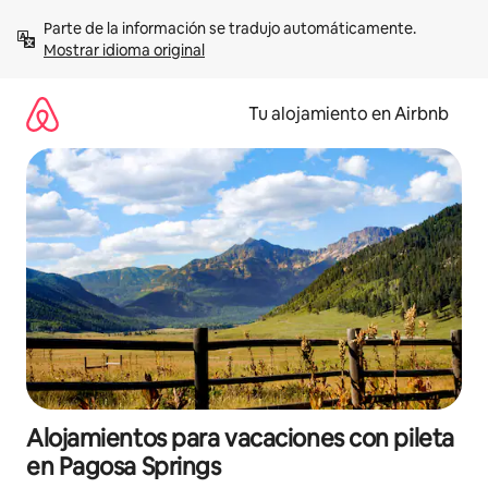
Ir
Parte de la información se tradujo automáticamente. 
al
Mostrar idioma original
contenido
Tu alojamiento en Airbnb
Alojamientos para vacaciones con pileta
en Pagosa Springs