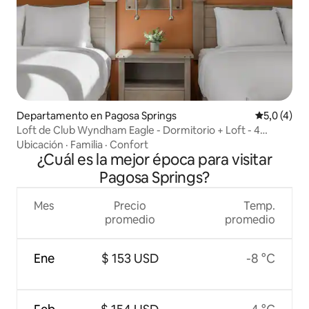
Departamento en Pagosa Springs
Calificació
5,0 (4)
Loft de Club Wyndham Eagle - Dormitorio + Loft - 4
camas
Ubicación
·
Familia
·
Confort
¿Cuál es la mejor época para visitar
Pagosa Springs?
Mes
Precio
Temp.
promedio
promedio
Ene
$ 153 USD
-8 °C