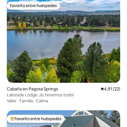
Favorito entre huéspedes
Favorito entre huéspedes
Cabaña en Pagosa Springs
Calificación 
4,91 (22)
Lakeside Lodge: ¡lo tenemos todo!
Valor
·
Familia
·
Calma
Favorito entre huéspedes
Favorito entre los huéspedes más destacados