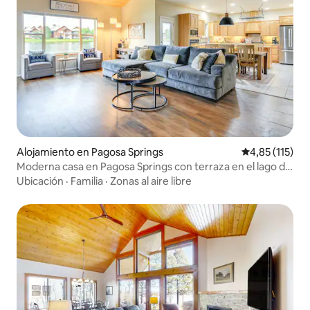
Alojamiento en Pagosa Springs
Calificación p
4,85 (115)
Moderna casa en Pagosa Springs con terraza en el lago del
pueblo
Ubicación
·
Familia
·
Zonas al aire libre