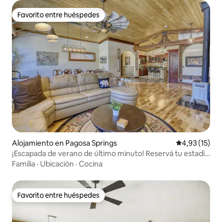
Favorito entre huéspedes
Favorito entre huéspedes
Alojamiento en Pagosa Springs
Calificación 
4,93 (15)
¡Escapada de verano de último minuto! Reservá tu estadía
de julio/agosto antes del 31/7,
Familia
·
Ubicación
·
Cocina
Favorito entre huéspedes
Favorito entre huéspedes