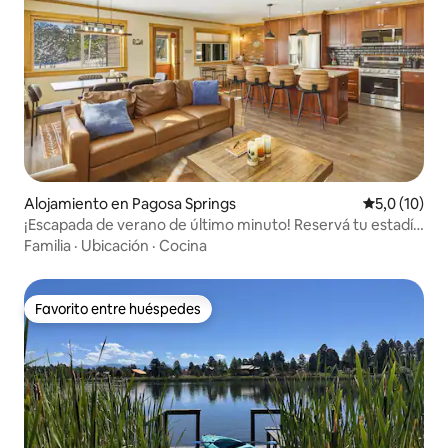
Alojamiento en Pagosa Springs
Calificación
5,0 (10)
¡Escapada de verano de último minuto! Reservá tu estadía
de julio/agosto antes del 31/7,
Familia
·
Ubicación
·
Cocina
Favorito entre huéspedes
Favorito entre huéspedes