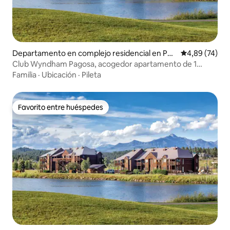
Departamento en complejo residencial en Pag
Calificación p
4,89 (74)
osa Springs
Club Wyndham Pagosa, acogedor apartamento de 1
dormitorio
Familia
·
Ubicación
·
Pileta
Favorito entre huéspedes
Favorito entre huéspedes