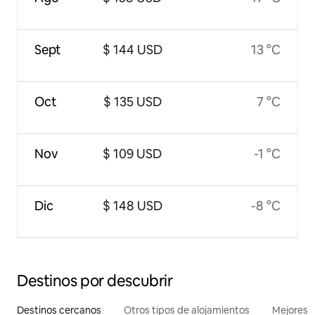
Sept
$ 144 USD
13 °C
Oct
$ 135 USD
7 °C
Nov
$ 109 USD
-1 °C
Dic
$ 148 USD
-8 °C
Destinos por descubrir
Destinos cercanos
Otros tipos de alojamientos
Mejores l