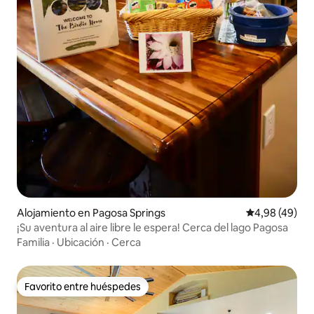
Alojamiento en Pagosa Springs
Calificación p
4,98 (49)
¡Su aventura al aire libre le espera! Cerca del lago Pagosa
Familia
·
Ubicación
·
Cerca
Favorito entre huéspedes
Favorito entre huéspedes