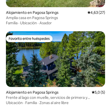
Alojamiento en Pagosa Springs
Calificación 
4,63 (27)
Amplia casa en Pagosa Springs
Familia
·
Ubicación
·
Asador
Favorito entre huéspedes
Favorito entre huéspedes
Alojamiento en Pagosa Springs
Calificació
5,0 (5)
Frente al lago con muelle, servicios de primera y
excelente ubicación
Ubicación
·
Familia
·
Zonas al aire libre