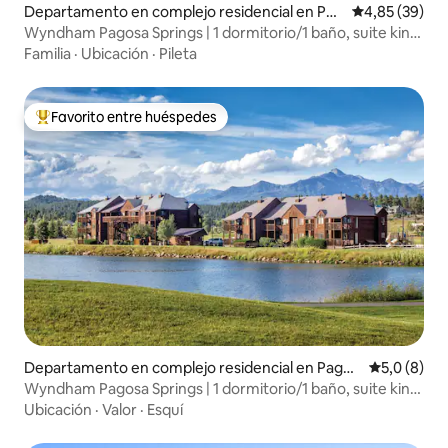
Departamento en complejo residencial en Pag
Calificación p
4,85 (39)
osa Springs
Wyndham Pagosa Springs | 1 dormitorio/1 baño, suite king
con balcón
Familia
·
Ubicación
·
Pileta
Favorito entre huéspedes
Favorito entre los huéspedes más destacados
Departamento en complejo residencial en Pagos
Calificació
5,0 (8)
a Springs
Wyndham Pagosa Springs | 1 dormitorio/1 baño, suite king
con balcón
Ubicación
·
Valor
·
Esquí