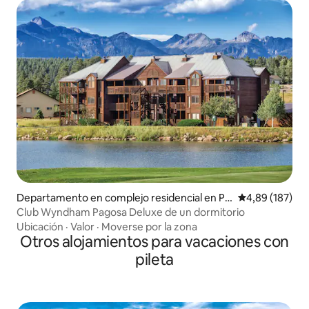
Departamento en complejo residencial en Pa
Calificación pr
4,89 (187)
gosa Springs
Club Wyndham Pagosa Deluxe de un dormitorio
Ubicación
·
Valor
·
Moverse por la zona
Otros alojamientos para vacaciones con
pileta