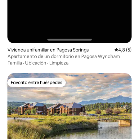
Vivienda unifamiliar en Pagosa Springs
Calificació
4,8 (5)
Apartamento de un dormitorio en Pagosa Wyndham
Familia
·
Ubicación
·
Limpieza
Favorito entre huéspedes
Favorito entre huéspedes