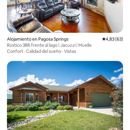
Alojamiento en Pagosa Springs
Calificación p
4,83 (63)
Rústico 3BR frente al lago | Jacuzzi | Muelle
Confort
·
Calidad del sueño
·
Vistas