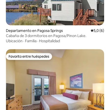
Departamento en Pagosa Springs
Calificació
5,0 (6)
Cabaña de 3 dormitorios en Pagosa/Pinon Lake.
Ubicación
·
Familia
·
Hospitalidad
Favorito entre huéspedes
Favorito entre huéspedes