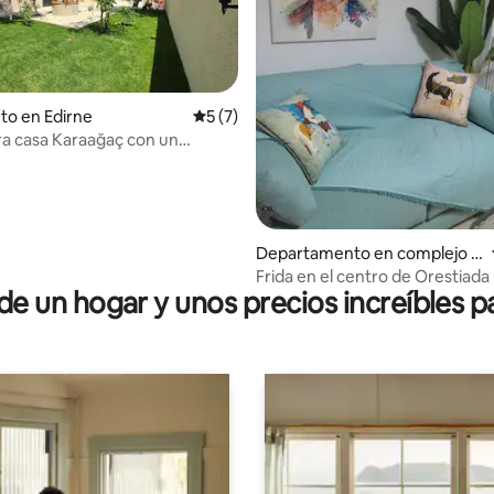
to en Edirne
Calificación promedio: 5 de 5. 7 evaluac
5 (7)
a casa Karaağaç con un
ardín.
io: 5 de 5. 10 evaluaciones
Departamento en complejo r
esidencial en Orestiada
Frida en el centro de Orestiada
 un hogar y unos precios increíbles pa