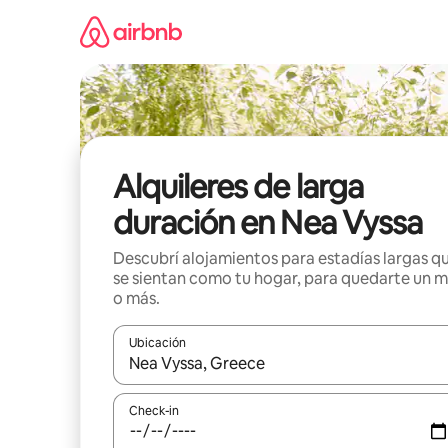
Ir
al
contenido
Alquileres de larga
duración en Nea Vyssa
Descubrí alojamientos para estadías largas q
se sientan como tu hogar, para quedarte un 
o más.
Ubicación
Cuando los resultados estén disponibles, navegá c
Check-in