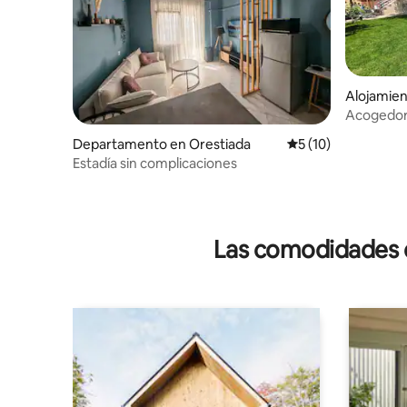
Alojamien
Acogedor
hermoso j
Departamento en Orestiada
Calificación promed
5 (10)
Estadía sin complicaciones
Las comodidades de