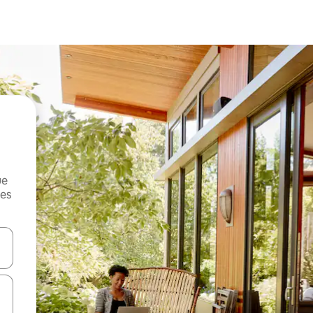
ue
mes
on las teclas de flecha hacia arriba y hacia abajo o explorá deslizando