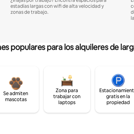
¿Viajás por trabajo? Encontrá espacios para
E
estadías largas con wifi de alta velocidad y
c
zonas de trabajo.
d
l
es populares para los alquileres de lar
Zona para
Estacionamien
Se admiten
trabajar con
gratis en la
mascotas
laptops
propiedad