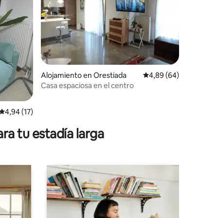
iones
Alojamiento en Orestiada
Calificación promedio:
4,89 (64)
Casa espaciosa en el centro
Calificación promedio: 4,94 de 5. 17 evaluaciones
4,94 (17)
ra tu estadía larga