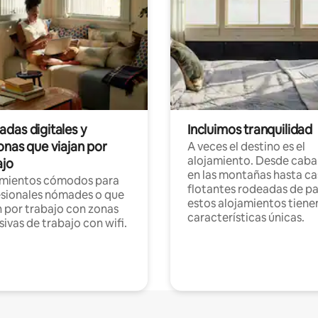
das digitales y
Incluimos tranquilidad
onas que viajan por
A veces el destino es el
alojamiento. Desde caba
ajo
en las montañas hasta ca
amientos cómodos para
flotantes rodeadas de pa
sionales nómades o que
estos alojamientos tiene
n por trabajo con zonas
características únicas.
sivas de trabajo con wifi.