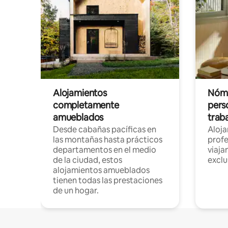
Alojamientos
Nóma
completamente
pers
amueblados
trab
Desde cabañas pacíficas en
Aloj
las montañas hasta prácticos
profe
departamentos en el medio
viaja
de la ciudad, estos
exclu
alojamientos amueblados
tienen todas las prestaciones
de un hogar.