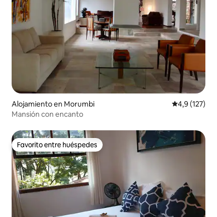
Alojamiento en Morumbi
Calificación 
4,9 (127)
Mansión con encanto
Favorito entre huéspedes
Favorito entre huéspedes