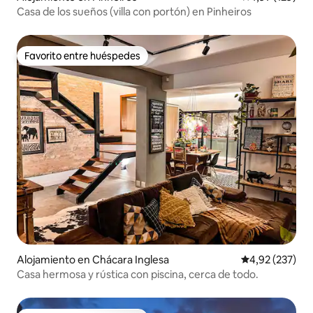
Casa de los sueños (villa con portón) en Pinheiros
Favorito entre huéspedes
Favorito entre huéspedes
Alojamiento en Chácara Inglesa
Calificación pr
4,92 (237)
Casa hermosa y rústica con piscina, cerca de todo.