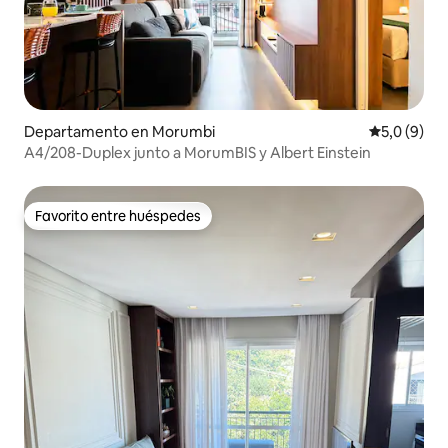
Departamento en Morumbi
Calificació
5,0 (9)
A4/208-Duplex junto a MorumBIS y Albert Einstein
Favorito entre huéspedes
Favorito entre huéspedes