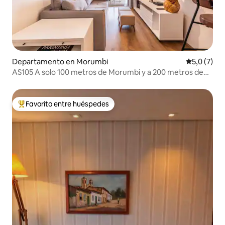
Departamento en Morumbi
Calificació
5,0 (7)
AS105 A solo 100 metros de Morumbi y a 200 metros de
Einstein
Favorito entre huéspedes
Favorito entre los huéspedes más destacados