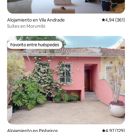
Alojamiento en Vila Andrade
Calificación pr
4,94 (361)
Suites en Morumbi
Favorito entre huéspedes
Favorito entre huéspedes
Alojamiento en Pinheiros
Calificación p
4,97 (129)