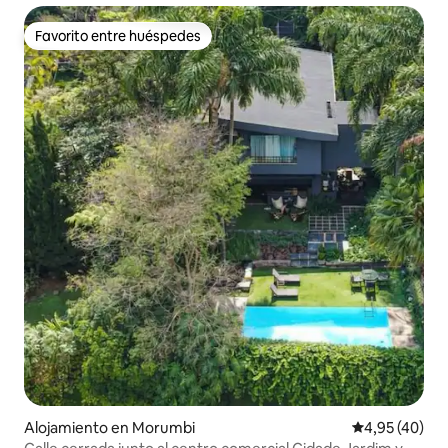
Favorito entre huéspedes
Favorito entre huéspedes
Alojamiento en Morumbi
Calificación 
4,95 (40)