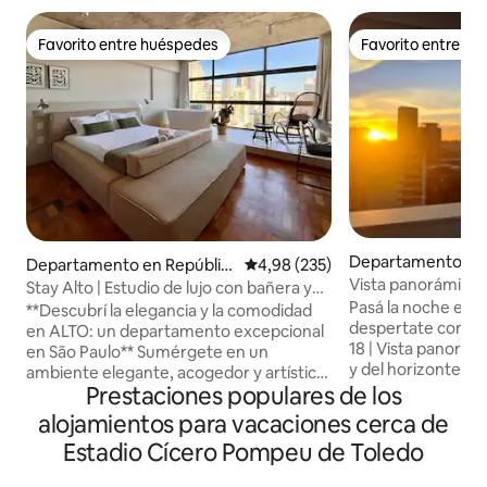
Favorito entre huéspedes
Favorito entre h
Favorito entre huéspedes
Favorito entre h
Departamento en
Departamento en Repúblic
Calificación promedio: 4,98 de 5
4,98 (235)
residencial en Itai
Vista panorámica | 
a
Stay Alto | Estudio de lujo con bañera y
Olímpia - Itaim SP
Pasá la noche en 
vistas
**Descubrí la elegancia y la comodidad
despertate con São
en ALTO: un departamento excepcional
18 | Vista panorám
en São Paulo** Sumérgete en un
y del horizonte de
ambiente elegante, acogedor y artístico
privilegiada entre 
Prestaciones populares de los
en este departamento único diseñado
Habitación tranqui
por el arquitecto Bruno Bianchi. Ubicado
alojamientos para vacaciones cerca de
opacas, Internet 
en Mirante do Vale, el edificio más alto
Estadio Cícero Pompeu de Toledo
aire acondicionad
del centro de São Paulo y uno de los más
(cápsulas de café d
grandes de América Latina, disfrutarás