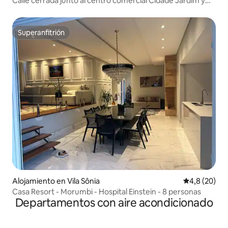
Calle cerrada junto al centro comercial Cidade Jardim y
Einstein
Superanfitrión
Superanfitrión
Alojamiento en Vila Sônia
Calificación
4,8 (20)
Casa Resort - Morumbi - Hospital Einstein - 8 personas
Departamentos con aire acondicionado