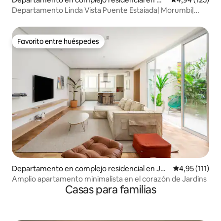
orumbi
Departamento Linda Vista Puente Estaiada| Morumbi|
Berrini
Favorito entre huéspedes
Favorito entre huéspedes
Departamento en complejo residencial en Jar
Calificación p
4,95 (111)
dim Paulista
Amplio apartamento minimalista en el corazón de Jardins
Casas para familias