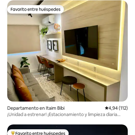
Favorito entre huéspedes
Favorito entre huéspedes
Departamento en Itaim Bibi
Calificación p
4,94 (112)
¡Unidad a estrenar! ¡Estacionamiento y limpieza diaria
gratis!
Favorito entre huéspedes