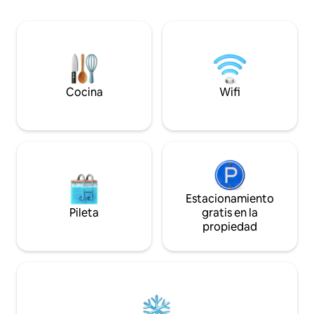
con pileta climatiz
de impresionantes vistas de la ciudad y
gimnasio y sauna. 
de una experiencia de anfitrión
y a solo unos pasos
inigualable. **El apartamento:** ** Diseño
Ideal para ejecutiv
sofisticado:** La materialidad mejora los
buscan comodidad
elementos originales de la construcción
estándares intern
del edificio, con la losa superior expuesta
que revela las técnicas utilizadas en su
Cocina
Wifi
construcción. El suelo de parqué original
de la época, cuidadosamente
restaurado, conserva la historia del
edificio mientras ofrece un toque de
encanto vintage. ** Muebles y
decoración de alta gama:** Explora la
combinación perfecta de piezas de
importantes nombres del siglo XX como
Estacionamiento
Sergio Rodrigues, Athos Bulcão y
Pileta
gratis en la
Michael Thonet, junto con obras
propiedad
contemporáneas de nuevos artistas.
Cada detalle contribuye a crear un
entorno único e inspirador. ** Equipo
completo:** Disfruta de la comodidad de
un apartamento totalmente equipado
con todo lo necesario para una estancia
cómoda e inolvidable. **Ubicación