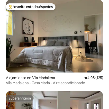
Favorito entre huéspedes
Favorito entre los huéspedes más destacados
Alojamiento en Vila Madalena
Calificación p
4,95 (125)
Vila Madalena - Casa Madá - Aire acondicionado
Superanfitrión
Superanfitrión