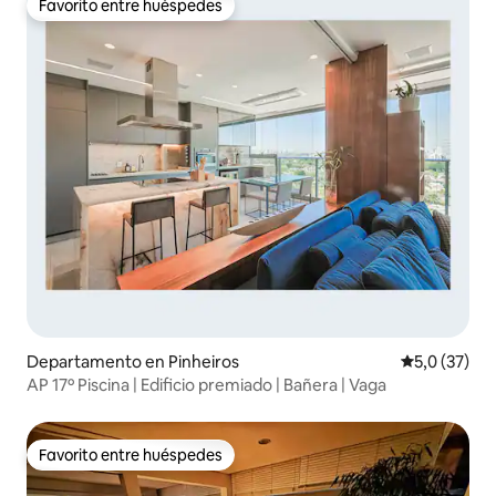
Favorito entre huéspedes
Favorito entre huéspedes
Departamento en Pinheiros
Calificación
5,0 (37)
AP 17º Piscina | Edificio premiado | Bañera | Vaga
Favorito entre huéspedes
Favorito entre huéspedes