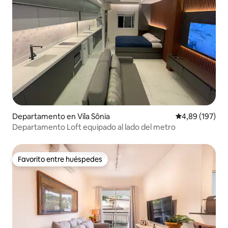
Departamento en Vila Sônia
Calificación pr
4,89 (197)
Departamento Loft equipado al lado del metro
Favorito entre huéspedes
Favorito entre huéspedes