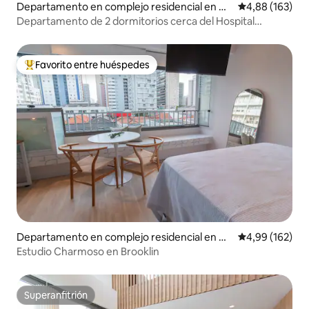
Departamento en complejo residencial en M
Calificación pr
4,88 (163)
orumbi
Departamento de 2 dormitorios cerca del Hospital
Einstein/Estadio Morumbi
Favorito entre huéspedes
Favorito entre los huéspedes más destacados
Departamento en complejo residencial en Ca
Calificación pr
4,99 (162)
mpo Belo
Estudio Charmoso en Brooklin
Superanfitrión
Superanfitrión