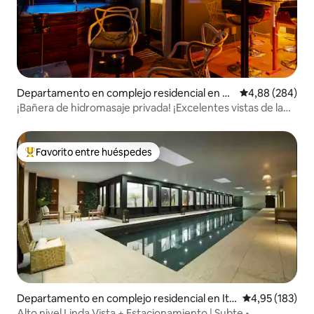
Departamento en complejo residencial en R
Calificación pr
4,88 (284)
epública
¡Bañera de hidromasaje privada! ¡Excelentes vistas de la
ciudad! Menvik Homes
Favorito entre huéspedes
Favorito entre los huéspedes más destacados
Departamento en complejo residencial en Itai
Calificación p
4,95 (183)
m Bibi
Alto nivel Linda Vista + Estacionamiento | Subte •