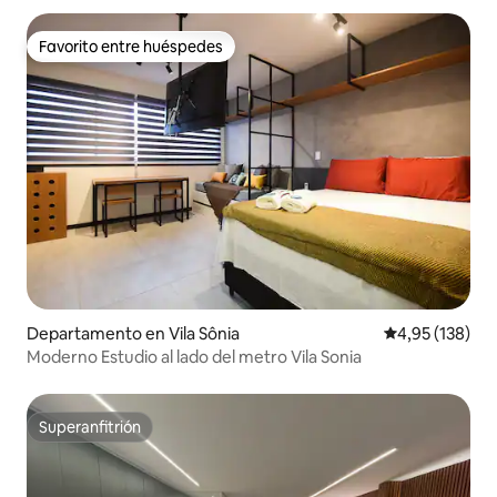
Favorito entre huéspedes
Favorito entre huéspedes
Departamento en Vila Sônia
Calificación p
4,95 (138)
Moderno Estudio al lado del metro Vila Sonia
Superanfitrión
Superanfitrión