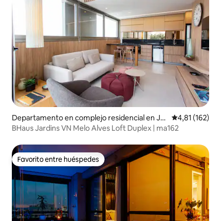
Departamento en complejo residencial en Jar
Calificación p
4,81 (162)
dim Paulista
BHaus Jardins VN Melo Alves Loft Duplex | ma162
Favorito entre huéspedes
Favorito entre huéspedes