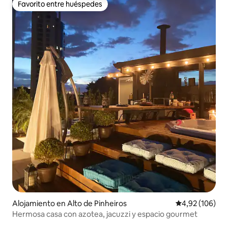
Favorito entre huéspedes
Favorito entre huéspedes
Alojamiento en Alto de Pinheiros
Calificación pr
4,92 (106)
Hermosa casa con azotea, jacuzzi y espacio gourmet