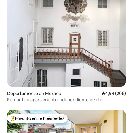
Departamento en Merano
Calificación pr
4,94 (206)
Romántico apartamento independiente de dos
habitaciones en pleno centro
Favorito entre huéspedes
Favorito entre los huéspedes más destacados