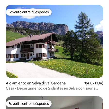
Favorito entre huéspedes
Favorito entre huéspedes
Alojamiento en Selva di Val Gardena
Calificación p
4,87 (134)
Casa - Departamento de 2 plantas en Selva con sauna
seca
Favorito entre huéspedes
Favorito entre huéspedes