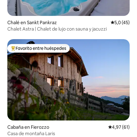
Chalé en Sankt Pankraz
Calificación
5,0 (45)
Chalet Astra | Chalet de lujo con sauna y jacuzzi
Favorito entre huéspedes
Favorito entre los huéspedes más destacados
Cabaña en Fierozzo
Calificación 
4,97 (61)
Casa de montaña Laris