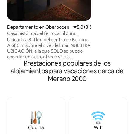
VISTA INCREÍBLE
♥️EL CENTRO DE 
MINUTOS ♥️CENTRO DE ESQUÍ
'CARENESS' A SO
Departamento en Oberbozen
Calificación promedio: 5,0 de 
5,0 (31)
ALOJAMIENTO ♥️
Casa histórica del ferrocarril Zum
PUEBLO DE MON
Bahngarten1907-Panorama
♥️JARDÍN+TERRAZ
Ubicado a 3-4 km del centro de Bolzano.
HERMOSAS HABITAC
A 680 m sobre el nivel del mar, NUESTRA
BAÑOS DE LUJO
UBICACIÓN, a la que SOLO se puede
♥️RECARGA LOS 
acceder en auto, ofrece vistas
Prestaciones populares de los
ELÉCTRICOS ♥️WIF
inigualables y acceso a actividades al aire
DE 55PULGADAS ♥
libre. Escápate del caos de la vida urbana
alojamientos para vacaciones cerca de
SUPERFICIE PRIV
y recarga tu alma con una estadía en
Merano 2000
METROS CUADRA
nuestro acogedor departamento de
montaña. Despertate con una vista
impresionante de los Dolomitas y el
canto de los pájaros. Disfrutá de
caminatas, paseos en bicicleta y explorá
los monumentos naturales de la
UNESCO. Tomá una copa de vino en el
balcón bajo un cielo lleno de estrellas. El
precio incluye la Ritten Card (!)
Cocina
Wifi