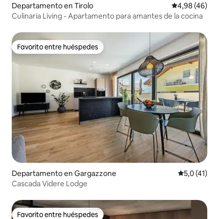
Departamento en Tirolo
Calificación p
4,98 (46)
Culinaria Living - Apartamento para amantes de la cocina
Favorito entre huéspedes
Favorito entre huéspedes
Departamento en Gargazzone
Calificación
5,0 (41)
Cascada Videre Lodge
Favorito entre huéspedes
Favorito entre huéspedes