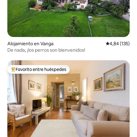
Alojamiento en Vanga
Calificación p
4,84 (135)
De nada, ¡los perros son bienvenidos!
Favorito entre huéspedes
Favorito entre los huéspedes más destacados