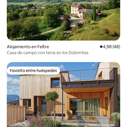
Alojamiento en Feltre
Calificación p
4,98 (48)
Casa de campo con tenis en los Dolomitas
Favorito entre huéspedes
Favorito entre huéspedes