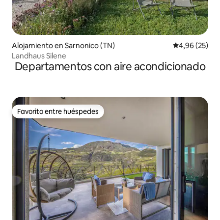
Alojamiento en Sarnonico (TN)
Calificación p
4,96 (25)
Landhaus Silene
Departamentos con aire acondicionado
Favorito entre huéspedes
Favorito entre huéspedes