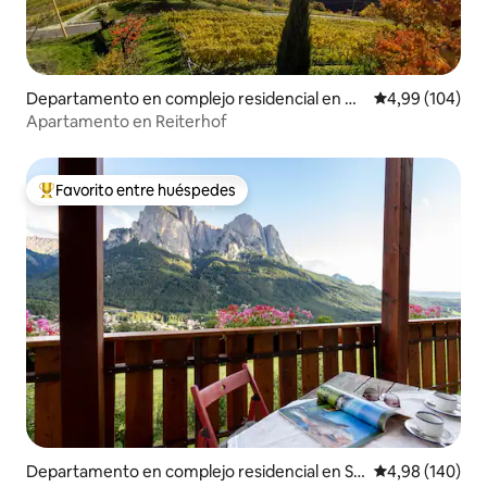
Departamento en complejo residencial en Bo
Calificación pr
4,99 (104)
zen
Apartamento en Reiterhof
Favorito entre huéspedes
Favorito entre los huéspedes más destacados
Departamento en complejo residencial en Se
Calificación pr
4,98 (140)