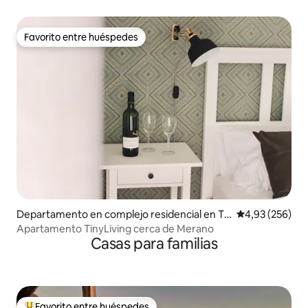
Favorito entre huéspedes
Favorito entre huéspedes
Departamento en complejo residencial en Ts
Calificación pr
4,93 (256)
cherms
Apartamento TinyLiving cerca de Merano
Casas para familias
Favorito entre huéspedes