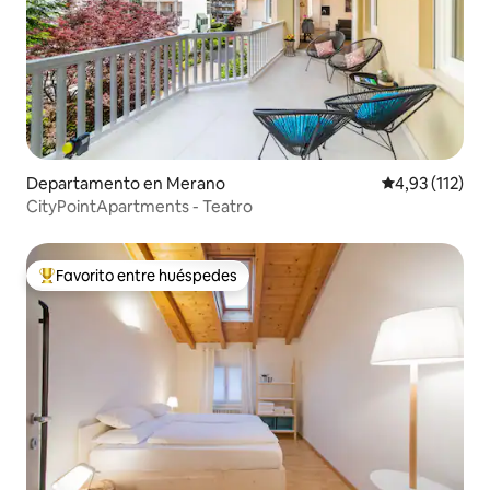
Departamento en Merano
Calificación p
4,93 (112)
CityPointApartments - Teatro
Favorito entre huéspedes
Favorito entre los huéspedes más destacados