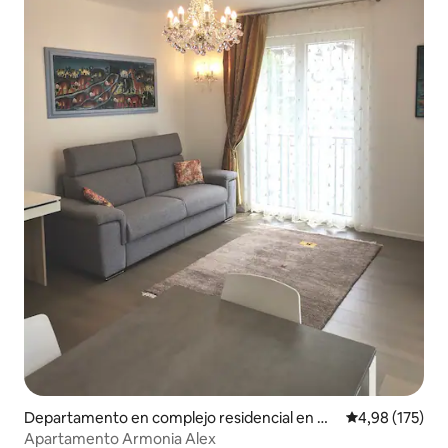
Departamento en complejo residencial en M
Calificación p
4,98 (175)
erano
Apartamento Armonia Alex