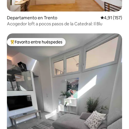
Departamento en Trento
Calificación p
4,91 (157)
Acogedor loft a pocos pasos de la Catedral: Il Blu
Favorito entre huéspedes
Favorito entre los huéspedes más destacados