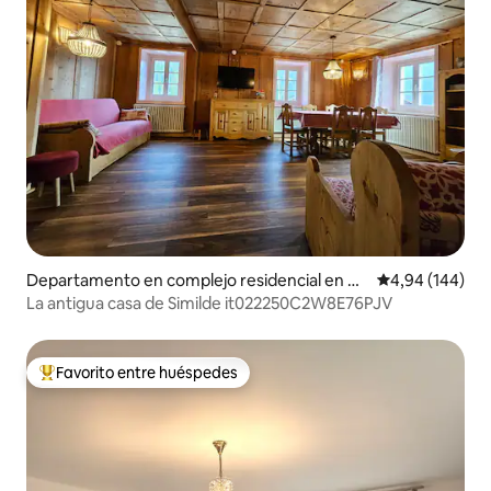
Departamento en complejo residencial en Pe
Calificación pr
4,94 (144)
ra
La antigua casa de Similde it022250C2W8E76PJV
Favorito entre huéspedes
Favorito entre los huéspedes más destacados