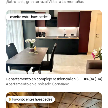
is
¡Retro-chic, gran terraza! Vistas a las montañas
Favorito entre huéspedes
Favorito entre huéspedes
Departamento en complejo residencial en Co
Calificación p
4,94 (114)
rnaiano
Apartamento en el soleado Cornaiano
Favorito entre huéspedes
Favorito entre los huéspedes más destacados