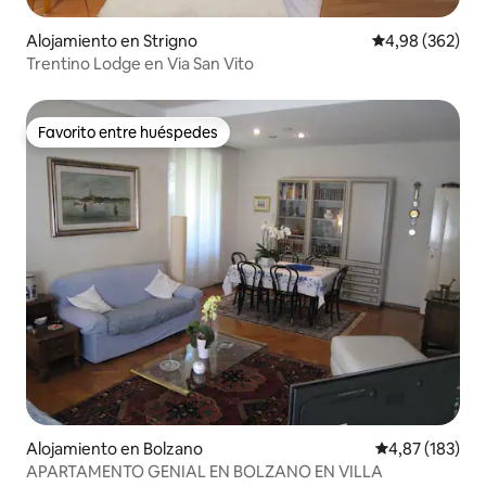
Alojamiento en Strigno
Calificación pr
4,98 (362)
Trentino Lodge en Via San Vito
Favorito entre huéspedes
Favorito entre huéspedes
Alojamiento en Bolzano
Calificación p
4,87 (183)
APARTAMENTO GENIAL EN BOLZANO EN VILLA