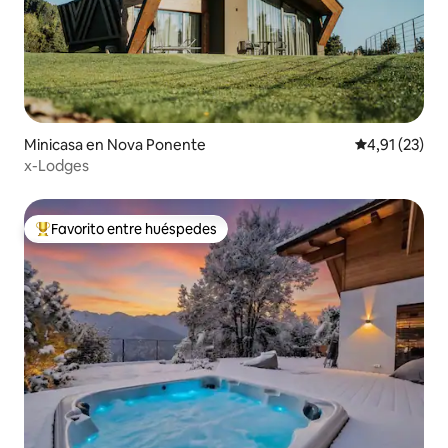
Minicasa en Nova Ponente
Calificación 
4,91 (23)
x-Lodges
Favorito entre huéspedes
Favorito entre los huéspedes más destacados