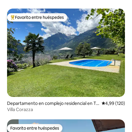
Favorito entre huéspedes
Favorito entre los huéspedes más destacados
Departamento en complejo residencial en Tir
Calificación pr
4,99 (120)
olo
Villa Corazza
Favorito entre huéspedes
Favorito entre huéspedes