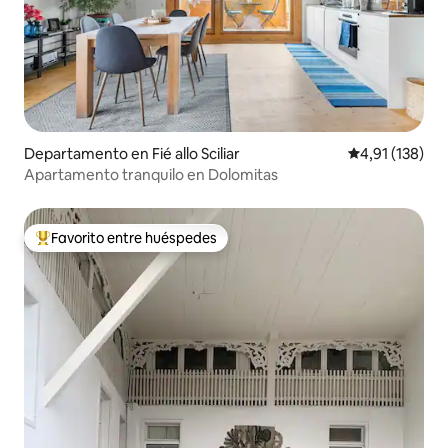
Departamento en Fié allo Sciliar
Calificación p
4,91 (138)
Apartamento tranquilo en Dolomitas
Favorito entre huéspedes
Favorito entre los huéspedes más destacados