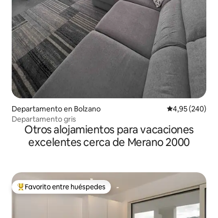
Departamento en Bolzano
Calificación pr
4,95 (240)
Departamento gris
Otros alojamientos para vacaciones
excelentes cerca de Merano 2000
Favorito entre huéspedes
Favorito entre los huéspedes más destacados