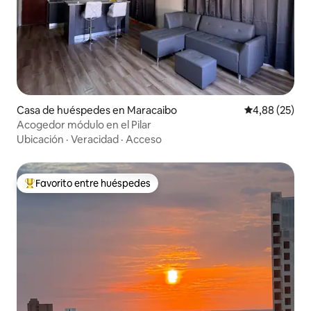
Casa de huéspedes en Maracaibo
Calificación p
4,88 (25)
Acogedor módulo en el Pilar
Ubicación
·
Veracidad
·
Acceso
Favorito entre huéspedes
Favorito entre los huéspedes más destacados