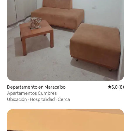
Departamento en Maracaibo
Calificació
5,0 (8)
Apartamentos Cumbres
Ubicación
·
Hospitalidad
·
Cerca