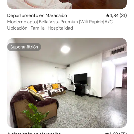
Departamento en Maracaibo
Calificación 
4,84 (31)
Moderno apto| Bella Vista Premiun |Wifi Rapido|A/C
Ubicación
·
Familia
·
Hospitalidad
Superanfitrión
Superanfitrión