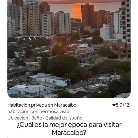
Habitación privada en Maracaibo
Calificación
5,0 (12)
habitación con hermosa vista
Ubicación
·
Baño
·
Calidad del sueño
¿Cuál es la mejor época para visitar
Maracaibo?