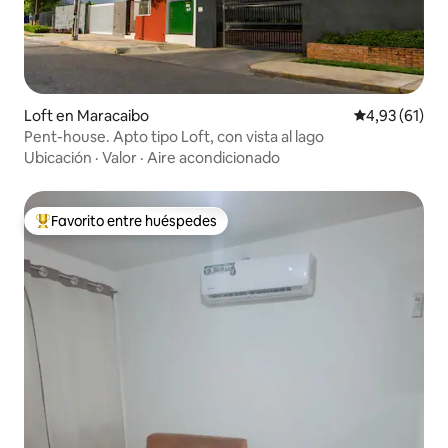
Loft en Maracaibo
Calificación 
4,93 (61)
Pent-house. Apto tipo Loft, con vista al lago
Ubicación
·
Valor
·
Aire acondicionado
Favorito entre huéspedes
Favorito entre los huéspedes más destacados