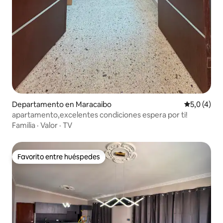
Departamento en Maracaibo
Calificació
5,0 (4)
apartamento,excelentes condiciones espera por ti!
Familia
·
Valor
·
TV
Favorito entre huéspedes
Favorito entre huéspedes