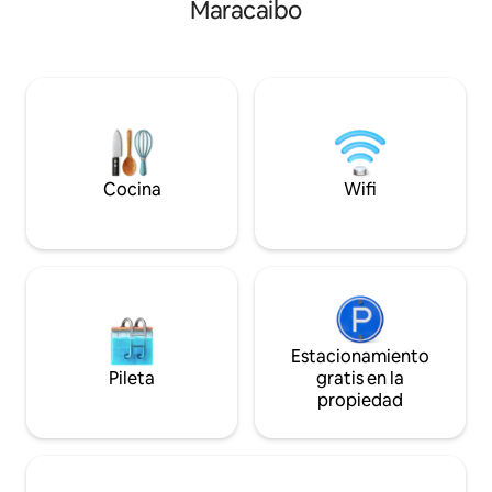
Maracaibo
costa verde, cuent
restaurantes dest
alrededores, la pop
hambre” a muy po
conozcas la verdad
nuestra magnífica
Cocina
Wifi
Estacionamiento
Pileta
gratis en la
propiedad