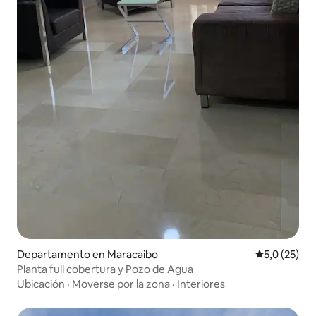
Departamento en Maracaibo
Calificación
5,0 (25)
Planta full cobertura y Pozo de Agua
Ubicación
·
Moverse por la zona
·
Interiores