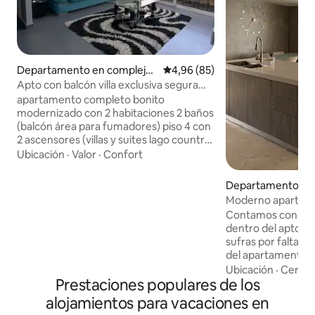
Departamento en complejo
Calificación promedio: 4,96 de 
4,96 (85)
residencial en Maracaibo
Apto con balcón villa exclusiva segura
zona norte
apartamento completo bonito
modernizado con 2 habitaciones 2 baños
(balcón área para fumadores) piso 4 con
2 ascensores (villas y suites lago country
3 ) condominio premium seguro sin ruido
Ubicación
·
Valor
·
Confort
de avenidas principales Vigilancia 24/7 , 2
garitas de seguridad , poco
Departamento en
racionamiento de electricidad, agua full
Moderno apart/in
todo el tiempo 24/7 cerca a pie
eléctrico/ubicaci
Contamos con Inve
supermercados panadería farmacia
dentro del apto d
restaurantes alta gama y comida rápida
sufras por falta de
un mini centro comercial en la entrada
del apartamento. 
(bahía del lago)4minutos del c.c sambil
Maracaibo sea inolv
Ubicación
·
Cerca
zona norte
Prestaciones populares de los
acogedor apartam
magnífica ubicació
alojamientos para vacaciones en
minutos del iconi