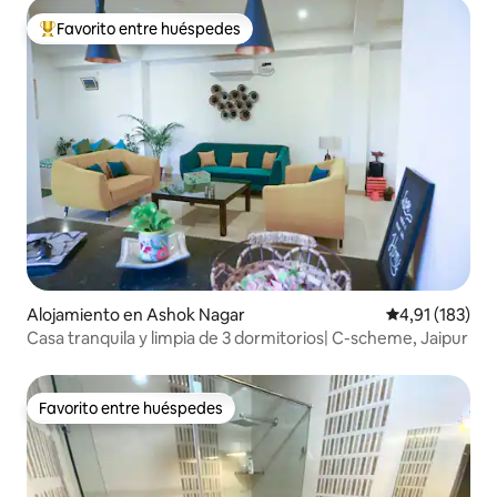
Favorito entre huéspedes
Favorito entre los huéspedes más destacados
Alojamiento en Ashok Nagar
Calificación p
4,91 (183)
Casa tranquila y limpia de 3 dormitorios| C-scheme, Jaipur
Favorito entre huéspedes
Favorito entre huéspedes