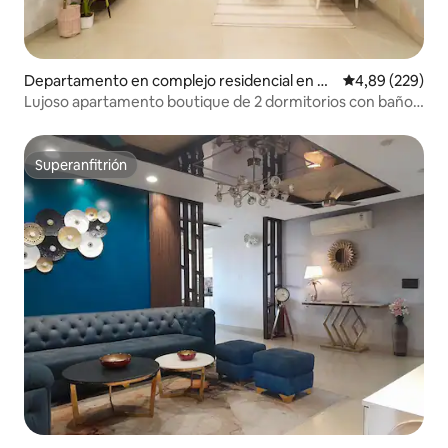
Departamento en complejo residencial en Ba
Calificación pr
4,89 (229)
nipark
Lujoso apartamento boutique de 2 dormitorios con baño
en Bani Park, Jaipur
Superanfitrión
Superanfitrión