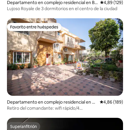
Departamento en complejo residencial en Ba
Calificación pr
4,89 (129)
nipark
Lujoso Royale de 3 dormitorios en el centro de la ciudad
Favorito entre huéspedes
Favorito entre huéspedes
Departamento en complejo residencial en As
Calificación pr
4,86 (189)
hok Nagar
Retiro del comandante: wifi rápido/4
dormitorios/renovación en 2024
Superanfitrión
Superanfitrión