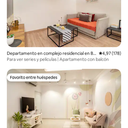
Departamento en complejo residencial en Ba
Calificación p
4,97 (178)
nipark
Para ver series y películas | Apartamento con balcón
Favorito entre huéspedes
Favorito entre huéspedes