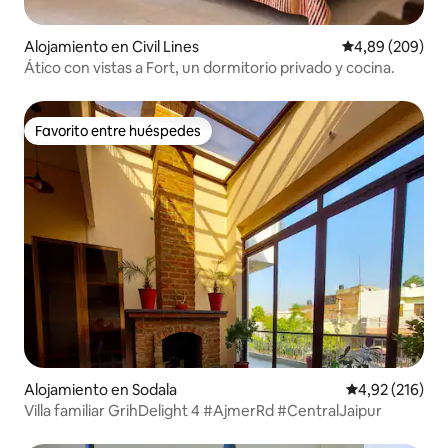
Alojamiento en Civil Lines
Calificación pr
4,89 (209)
Ático con vistas a Fort, un dormitorio privado y cocina.
Favorito entre huéspedes
Favorito entre huéspedes
Alojamiento en Sodala
Calificación p
4,92 (216)
Villa familiar GrihDelight 4 #AjmerRd #CentralJaipur