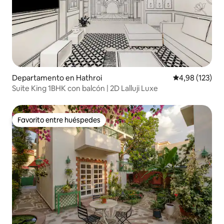
Departamento en Hathroi
Calificación p
4,98 (123)
Suite King 1BHK con balcón | 2D Lalluji Luxe
Favorito entre huéspedes
Favorito entre huéspedes