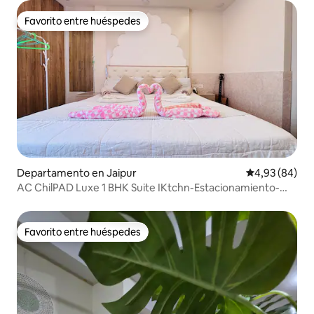
Favorito entre huéspedes
Favorito entre huéspedes
Departamento en Jaipur
Calificación p
4,93 (84)
AC ChilPAD Luxe 1 BHK Suite IKtchn-Estacionamiento-
CityHUB
Favorito entre huéspedes
Favorito entre huéspedes