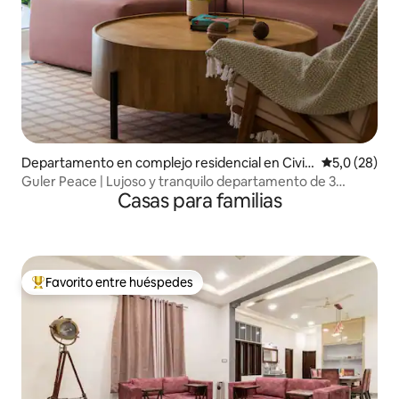
Departamento en complejo residencial en Civil
Calificación
5,0 (28)
Lines
Guler Peace | Lujoso y tranquilo departamento de 3
Casas para familias
dormitorios y cocina en Civil Lines
Favorito entre huéspedes
Favorito entre los huéspedes más destacados