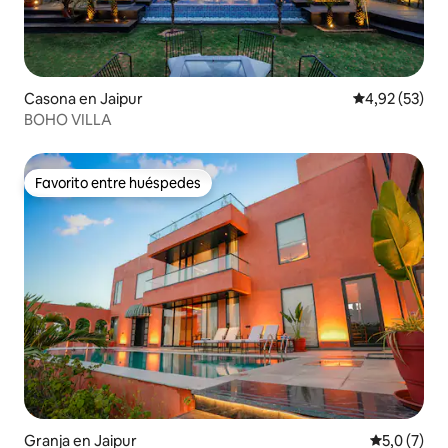
Casona en Jaipur
Calificación 
4,92 (53)
BOHO VILLA
Favorito entre huéspedes
Favorito entre huéspedes
Granja en Jaipur
Calificació
5,0 (7)