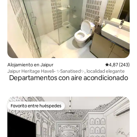
Alojamiento en Jaipur
Calificación pr
4,87 (243)
Jaipur Heritage Haveli- ✨Sanatised✨, localidad elegante
Departamentos con aire acondicionado
Favorito entre huéspedes
Favorito entre huéspedes