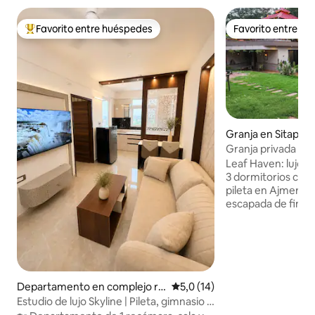
Favorito entre huéspedes
Favorito entre h
Favorito entre los huéspedes más destacados
Favorito entre h
Granja en Sitapura
ariya
Granja privada de l
inmersión | LeafH
Leaf Haven: lujosa
3 dormitorios con e
pileta en Ajmer-De
escapada de fin d
la naturaleza para 
la ciudad, ideal par
amigos. La zona e
vegetación, un est
fuentes y jardines
con el canto de los
Departamento en complejo re
Calificación promedio: 5,0 de 
5,0 (14)
a la fogata bajo un
sidencial en Mahapura
Estudio de lujo Skyline | Pileta, gimnasio y
disfrutá de momen
vistas increíbles