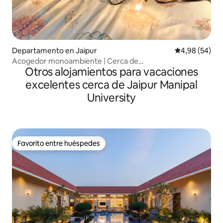
Departamento en Jaipur
Calificación p
4,98 (54)
Acogedor monoambiente | Cerca de
Otros alojamientos para vacaciones
Mansarovar Extension
excelentes cerca de Jaipur Manipal
University
Favorito entre huéspedes
Favorito entre huéspedes