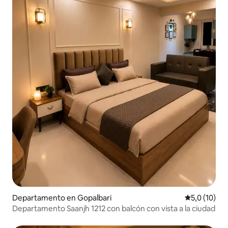
Departamento en Gopalbari
Calificación
5,0 (10)
Departamento Saanjh 1212 con balcón con vista a la ciudad