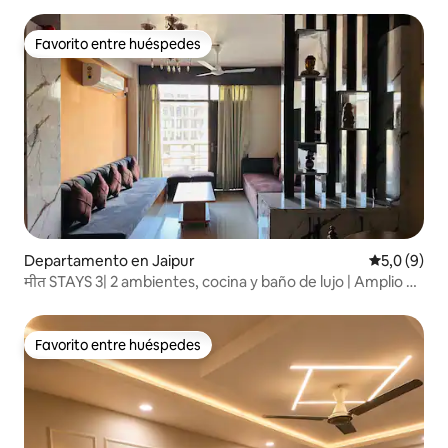
Favorito entre huéspedes
Favorito entre huéspedes
Departamento en Jaipur
Calificació
5,0 (9)
मीत STAYS 3| 2 ambientes, cocina y baño de lujo | Amplio y
cómodo
Favorito entre huéspedes
Favorito entre huéspedes