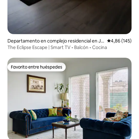
Departamento en complejo residencial en Jai
Calificación pr
4,86 (145)
pur
The Eclipse Escape | Smart TV • Balcón • Cocina
Favorito entre huéspedes
Favorito entre huéspedes