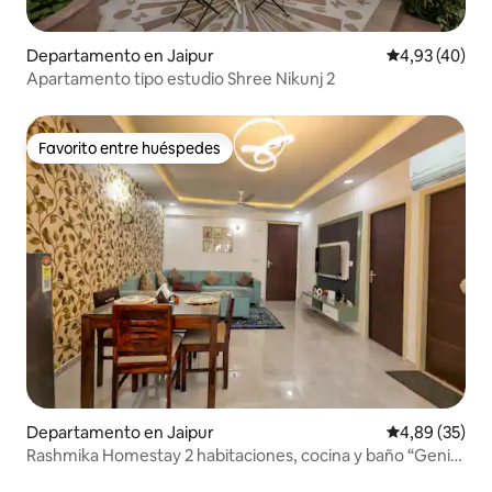
Departamento en Jaipur
Calificación 
4,93 (40)
Apartamento tipo estudio Shree Nikunj 2
Favorito entre huéspedes
Favorito entre huéspedes
Departamento en Jaipur
Calificación p
4,89 (35)
Rashmika Homestay 2 habitaciones, cocina y baño “Genial
y acogedora” Alojamiento de verano