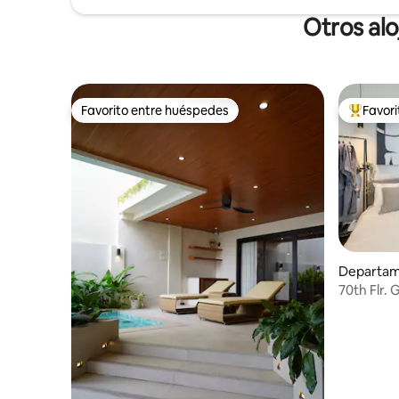
Otros al
Favorito entre huéspedes
Favor
Favorito entre huéspedes
Favorito
Departam
70th Flr.
Dropping