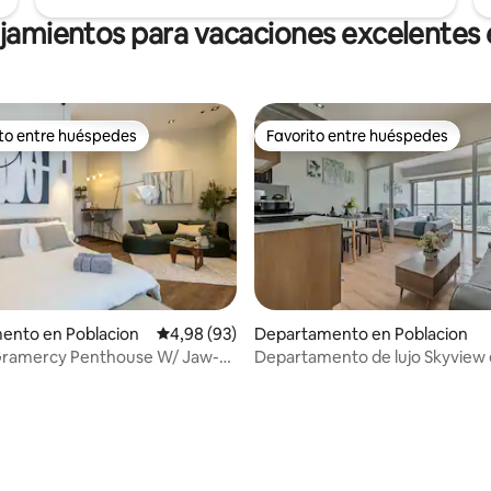
ojamientos para vacaciones excelentes 
ito entre huéspedes
Favorito entre huéspedes
 entre los huéspedes más destacados
Favorito entre huéspedes
ento en Poblacion
Calificación promedio: 4,98 de 5. 93 evaluac
4,98 (93)
Departamento en Poblacion
 Gramercy Penthouse W/ Jaw-
Departamento de lujo Skyview
 Views
Poblacion Makati (M50)