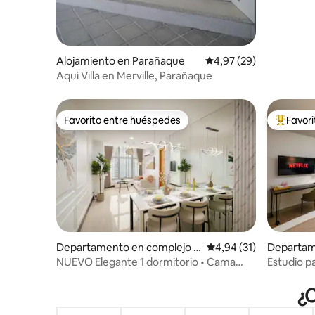
Alojamiento en Parañaque
Calificación promedio:
4,97 (29)
Aqui Villa en Merville, Parañaque
Favorito entre huéspedes
Favor
Favorito entre huéspedes
Favorito
Departamento en complejo r
Calificación promedio:
4,94 (31)
Departam
esidencial en Bel-Air
dencial e
NUEVO Elegante 1 dormitorio • Cama
Estudio p
tamaño king • Wifi rápido
Poblacion
¿C