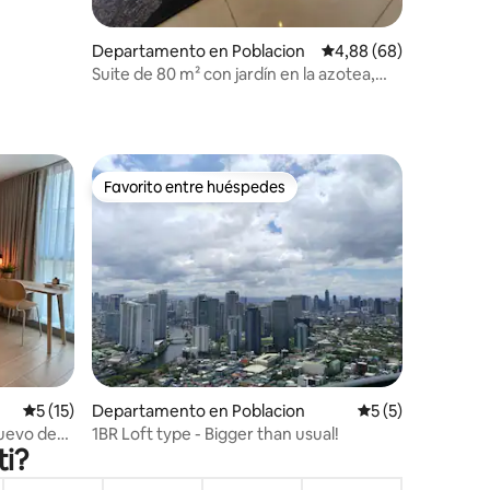
Departamento en Poblacion
Calificación promedio:
4,88 (68)
Suite de 80 m² con jardín en la azotea,
piscina propia y estacionamiento gratuito
Favorito entre huéspedes
más destacados
Favorito entre huéspedes
iones
Calificación promedio: 5 de 5. 15 evaluaciones
5 (15)
Departamento en Poblacion
Calificación prom
5 (5)
uevo de
1BR Loft type - Bigger than usual!
ti?