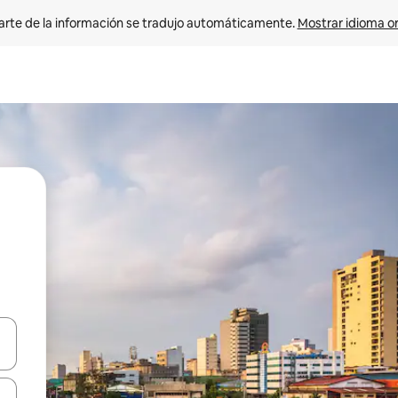
arte de la información se tradujo automáticamente. 
Mostrar idioma or
on las teclas de flecha hacia arriba y hacia abajo o explorá deslizando