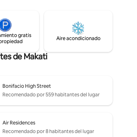
stán
más exclusivas de Manila.
o, de
l día de
amiento gratis
Aire acondicionado
 propiedad
ntes de Makati
Bonifacio High Street
Recomendado por 559 habitantes del lugar
Air Residences
Recomendado por 8 habitantes del lugar