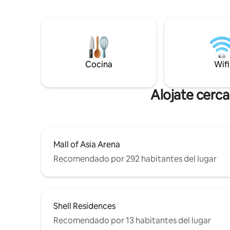
★ Personal amable ★ Excelente
destino perfecto para parejas,
ubicación
aventureros solitarios, viajeros de
Greenbelt
negocios, viajes cortos y vacaciones.
de★ pileta
departam
！ ！ ！！！！！！
Makati CB
Cocina
Wifi
restos y las compr
Greenbelt 
muy ideal 
Alojate cerca
Mall of Asia Arena
Recomendado por 292 habitantes del lugar
Shell Residences
Recomendado por 13 habitantes del lugar