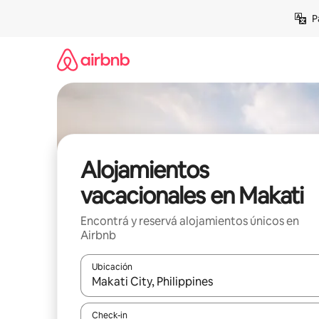
Ir
P
al
contenido
Alojamientos
vacacionales en Makati
Encontrá y reservá alojamientos únicos en
Airbnb
Ubicación
Cuando los resultados estén disponibles, navegá c
Check-in