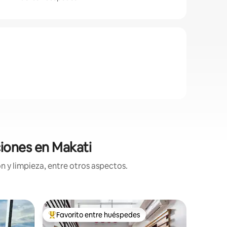
ciones en Makati
n y limpieza, entre otros aspectos.
Departam
Favorito entre huéspedes
Favorit
Favorito entre los huéspedes más destacados
Favorit
Ático en 