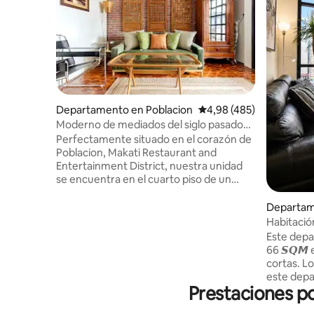
Departamento en Poblacion
Calificación promedio: 
4,98 (485)
Moderno de mediados del siglo pasado
Zentopia SMEG
Perfectamente situado en el corazón de
Poblacion, Makati Restaurant and
Entertainment District, nuestra unidad
se encuentra en el cuarto piso de un
edificio de apartamentos boutique con
seguridad las 24 horas. Nuestro
Departam
alojamiento de 1 dormitorio cuenta con
Habitació
vistas, un interior moderno de mediados
Tower, G
Este depa
de siglo de los años 50 y servicios que
66 𝙎𝙌𝙈 
incluyen un televisor de 55 pulgadas,
cortas. Los huéspedes que se alojan en
Netflix, 150 Mbps y cocina SMEG. Camina
este depa
hasta bares cercanos, restaurantes
Prestaciones po
Vista de la
informales y restaurantes elegantes.
★ Interiores diseñados por profesionales
¡Experimenta el arte y la cultura! El