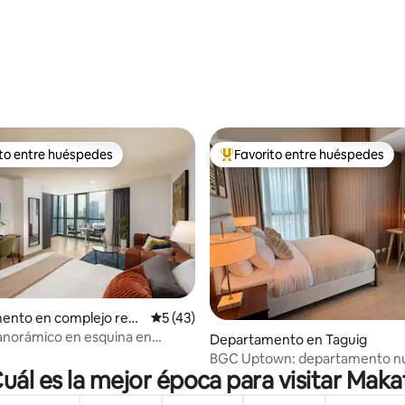
 4,97 de 5. 29 evaluaciones
ito entre huéspedes
Favorito entre huéspedes
 entre los huéspedes más destacados
Favorito entre los huéspedes 
 4,94 de 5. 31 evaluaciones
ento en complejo resi
Calificación promedio: 5 de 5. 43 evaluac
5 (43)
n Poblacion
anorámico en esquina en
Departamento en Taguig
 Makati
BGC Uptown: departamento n
uál es la mejor época para visitar Maka
2 dormitorios con balcón y
estacionamiento gratuito