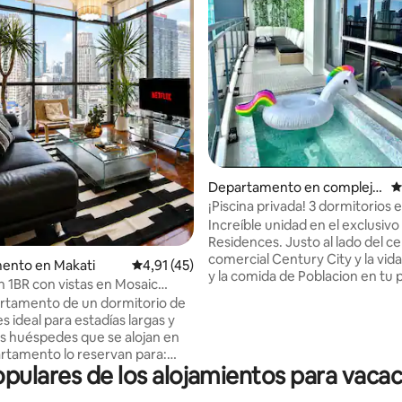
4,98 de 5. 485 evaluaciones
Departamento en complejo
C
residencial en Poblacion
¡Piscina privada! 3 dormitorios 
con TV de 65 pulgadas y Netflix
Increíble unidad en el exclusivo
Residences. Justo al lado del centro
comercial Century City y la vid
ento en Makati
Calificación promedio: 4,91 de 5. 45 evaluac
4,91 (45)
y la comida de Poblacion en tu 
n 1BR con vistas en Mosaic
¡Patio ultraprivado con piscina 
reenbelt
rtamento de un dormitorio de
(¡Vaciamos y limpiamos la piscin
es ideal para estadías largas y
cada reserva!) Disfruta de internet
rápido (¡hasta 200 mbps!) /Netfl
rtamento lo reservan para:
mientras disfrutas cómodamen
pulares de los alojamientos para vaca
 ciudad desde una★ esquina
gran espacio (120 metros cuad
ofrece esta unidad. La piscina y la sauna