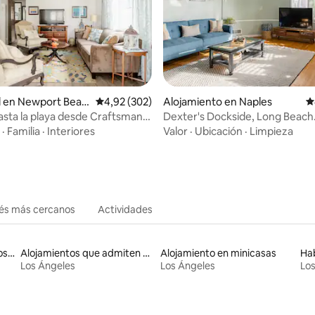
4,95 de 5. 121 evaluaciones
l en Newport Beac
Calificación promedio: 4,92 de 5. 302 evaluac
4,92 (302)
Alojamiento en Naples
C
sta la playa desde Craftsman
Dexter's Dockside, Long Beach
Waterfront House
·
Familia
·
Interiores
Valor
·
Ubicación
·
Limpieza
rés más cercanos
Actividades
Alojamientos en casas adosadas
Alojamientos que admiten mascotas
Alojamiento en minicasas
Hab
Los Ángeles
Los Ángeles
Los