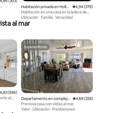
iones
alificación promedio: 4,86 de 5. 303 evaluaciones
4,86 (303)
Habitación privada en Holly
Calificación promedio: 
4,94 (379)
wood Hills
Habitación en una casa en la ladera de
una montaña con vistas a la ciudad
Ubicación
·
Familia
·
Veracidad
sta al mar
Superanfitrión
Superanfitrión
iones
alificación promedio: 4,83 de 5. 596 evaluaciones
4,83 (596)
ente al
Departamento en complejo
Calificación promedio: 
4,69 (255)
residencial en Dana Point
Preciosa casa con vistas al mar
Valor
·
Ubicación
·
Prestaciones