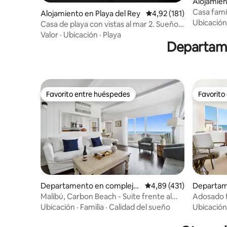
Alojamie
ch
Casa famil
Alojamiento en Playa del Rey
Calificación promedio: 
4,92 (181)
en la azo
Ubicación
Casa de playa con vistas al mar 2. Sueño
de entrada privada
Valor
·
Ubicación
·
Playa
Departame
Favorito entre huéspedes
Favorito
Favorito entre huéspedes
Favorito
Departamento en complejo
Calificación promedio: 
4,89 (431)
Departam
residencial en Malibú
residenci
Malibú, Carbon Beach - Suite frente al
Adosado f
mar dos
impresion
Ubicación
·
Familia
·
Calidad del sueño
Ubicación