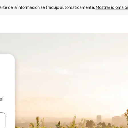
arte de la información se tradujo automáticamente. 
Mostrar idioma or
al
on las teclas de flecha hacia arriba y hacia abajo o explorá deslizando