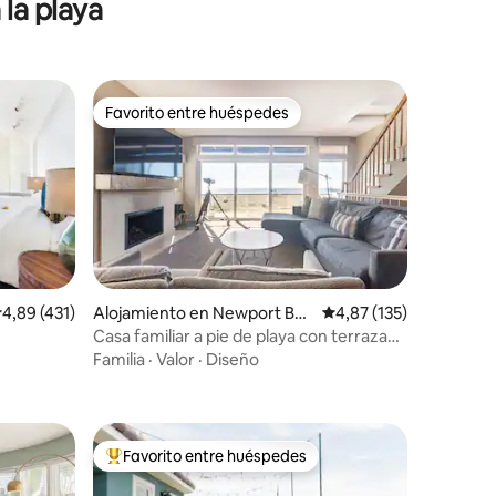
 la playa
Favorito entre huéspedes
Favorito entre huéspedes
alificación promedio: 4,89 de 5. 431 evaluaciones
4,89 (431)
Alojamiento en Newport Bea
Calificación promedio: 
4,87 (135)
ch
Casa familiar a pie de playa con terraza
iones
en la azotea
Familia
·
Valor
·
Diseño
Favorito entre huéspedes
Favorito entre los huéspedes más destacados