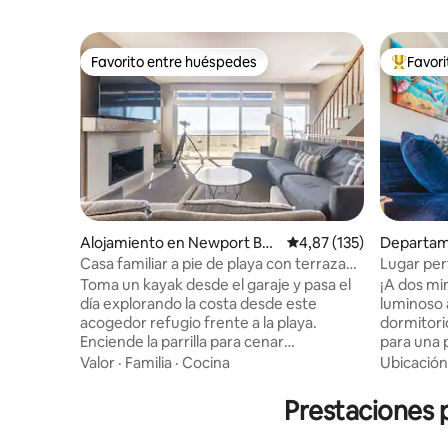
Favorito entre huéspedes
Favor
Favorito entre huéspedes
Favorito
Alojamiento en Newport Bea
Calificación promedio: 
4,87 (135)
Departam
ch
each
Casa familiar a pie de playa con terraza
Lugar per
en la azotea
privada, b
Toma un kayak desde el garaje y pasa el
¡A dos min
día explorando la costa desde este
luminoso 
acogedor refugio frente a la playa.
dormitorio
Enciende la parrilla para cenar
para una 
tranquilamente por la noche o acurrúate
4 persona
Valor
·
Familia
·
Cocina
Ubicación
en el sillón de piel y ratán y bebe una
hinchable
copa de vino helado. Esta casa te hará
encontrar
Prestaciones p
sentir en casa en la playa. Con una cocina
tiene una
completa, dos salas de estar y una gran
mecedoras