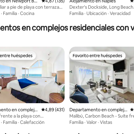
nto en Newport Bea
Calificación promedio: 4,87 de 5. 135 evaluac
4,87 (135)
Alojamiento en Naples
C
iar a pie de playa con terraza
Dexter's Dockside, Long Beach
4,92 de 5. 181 evaluaciones
tea
Waterfront House
·
Familia
·
Cocina
Familia
·
Ubicación
·
Veracidad
ntos en complejos residenciales con vi
 entre huéspedes
Favorito entre huéspedes
 entre huéspedes
Favorito entre huéspedes
4,89 de 5. 431 evaluaciones
ento en complejo
Calificación promedio: 4,89 de 5. 431 evaluac
4,89 (431)
Departamento en complejo
C
al en Malibú
residencial en Malibú
rente a la playa con
Malibú, Carbon Beach - Suite fr
antes vistas al mar
mar tres
·
Familia
·
Calefacción
Familia
·
Valor
·
Vistas