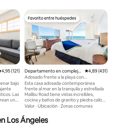
Favorito entre huéspedes
Favor
Favorito entre huéspedes
Favorit
iones
alificación promedio: 4,95 de 5. 121 evaluaciones
4,95 (121)
Departamento en complejo
Calificación promedio: 
4,89 (431)
Departa
residencial en Malibú
each
Adosado frente a la playa con
Hermosa 
impresionantes vistas al mar
privada e
cenar bajo
Esta casa adosada contemporánea
Relájate 
en garaje
ajante
frente al mar en la tranquila y estrellada
de playa 
ticos. Las
Malibu Road tiene vistas increíbles,
una cuadra
crean una
cocina y baños de granito y piedra caliza,
supermer
 los
sala de estar con chimenea, bañera para
tiendas e
Valor
·
Ubicación
·
Zonas comunes
Familia
·
 de bambú
dos, una plaza de aparcamiento y sala de
bicicleta
estar/área de recreación. Es espacioso,
Con dos 
 en Los Ángeles
acaciones
tranquilo y privado con sonidos del ritmo
buen tam
del surf en todas las habitaciones.
playa es 