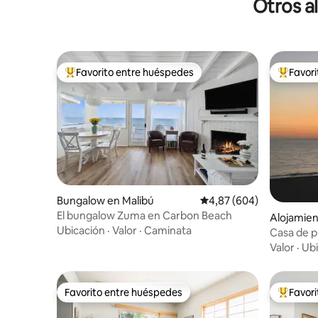
Otros al
Favorito entre huéspedes
Favor
Favorito entre los huéspedes más destacados
Favorito
Bungalow en Malibú
Calificación promedio: 
4,87 (604)
El bungalow Zuma en Carbon Beach
Alojamien
Ubicación
·
Valor
·
Caminata
Casa de pl
de entrad
Valor
·
Ubi
Favorito entre huéspedes
Favor
Favorito entre huéspedes
Favorito