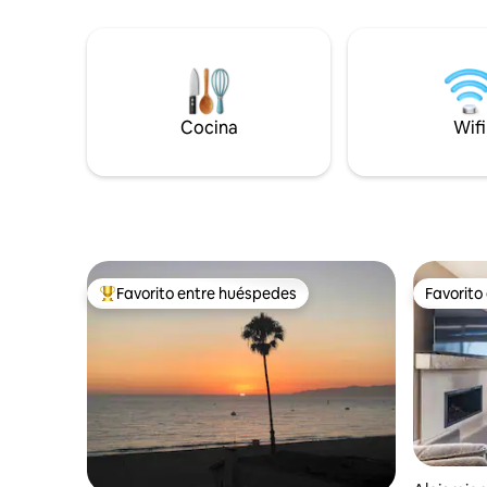
terraza superior, hay un espacio para
un pozo p
todos. Tendrás toda la casa y acceso a
compartid
todos los juguetes/bicicletas en el garaje.
neveras, 
Tendremos un gerente en el lugar para
juguetes 
ayudarte con las llegadas y salidas. El
contrato 
número del gerente está de guardia en
confirmar
Cocina
Wifi
todo momento y puede estar allí en
huéspedes
menos de 10 minutos para cualquier
bebés. ¡N
problema. Ubicado cerca del muelle de
Newport, hay cientos de lugares geniales
para comer, comprar y jugar a pocos
pasos. Con una plaza de la ciudad segura
y amigable a 40 metros de distancia, los
niños pueden deambular en un entorno
Favorito entre huéspedes
Favorito
seguro. La mejor forma de experimentar
Favorito entre los huéspedes más destacados
Favorito
Newport es junto al paseo marítimo. Ya
sea a pie o en bicicleta. Esta casa cuenta
con 8 bicicletas. ¡Lo suficientemente
suficiente como para llevar a todos a dar
un paseo divertido! Asegúrate de cerrar
las bicicletas cuando vayas.