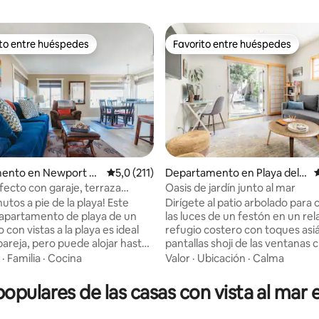
ito entre huéspedes
Favorito entre huéspedes
 entre los huéspedes más destacados
Favorito entre huéspedes
4,87 de 5. 135 evaluaciones
ento en Newport B
Calificación promedio: 5,0 de 5. 211 evaluac
5,0 (211)
Departamento en Playa del R
C
ey
fecto con garaje, terraza
Oasis de jardín junto al mar
icicletas y juguetes de playa
utos a pie de la playa! Este
Dirígete al patio arbolado para 
apartamento de playa de un
las luces de un festón en un rel
 con vistas a la playa es ideal
refugio costero con toques asiá
pareja, pero puede alojar hasta
pantallas shoji de las ventanas 
s con el uso de camas
luz suave y difusa, mientras que
·
Familia
·
Cocina
Valor
·
Ubicación
·
Calma
s, aunque 4 adultos lo
cálidos neutros y los muebles
án estrecho. La terraza privada
se suman al ambiente fresco y
opulares de las casas con vista al mar
 barbacoa de gas, cómodas
espacioso. Perfecto para las v
 giratorias, dos tumbonas y
de ensueño en la playa. Este tranquilo