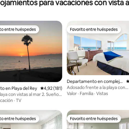
ojamientos para vacaciones con vista a
ito entre huéspedes
Favorito entre huéspedes
 entre los huéspedes más destacados
Favorito entre huéspedes
4,87 de 5. 604 evaluaciones
Departamento en complejo
C
residencial en Malibú
Adosado frente a la playa con
to en Playa del Rey
Calificación promedio: 4,92 de 5. 181 evaluac
4,92 (181)
impresionantes vistas al mar
Valor
·
Familia
·
Vistas
aya con vistas al mar 2. Sueño
a privada
cación
·
TV
ito entre huéspedes
Favorito entre huéspedes
 entre los huéspedes más destacados
Favorito entre huéspedes