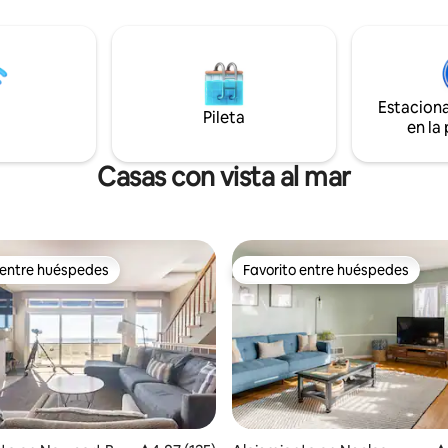
ara hacer fogatas. Tu garaje
refugio se encuentra a pocos p
o tiene bicicletas, tumbonas,
playa y a poca distancia de ruta
tablas de boogie y muchos
panorámicas para bicicletas y 
de playa. Se requiere un
través de la playa y el puerto d
de alquiler firmado para
Pasea hasta las tiendas y merc
 todas las reservas. 4
locales, encantadoras cafetería
Estacion
Pileta
 como máximo, incluidos los
restaurantes galardonados.
en la
O SE PERMITEN FIESTAS!
Casas con vista al mar
 entre huéspedes
Favorito entre huéspedes
 entre huéspedes
Favorito entre huéspedes