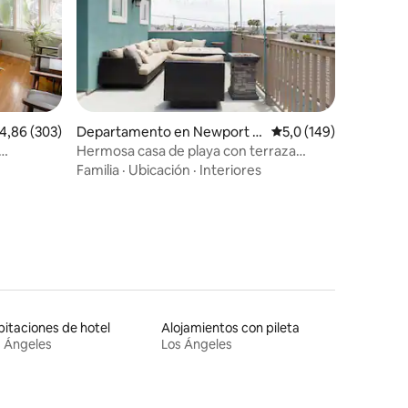
iones
alificación promedio: 4,86 de 5. 303 evaluaciones
4,86 (303)
Departamento en Newport B
Calificación promedio:
5,0 (149)
each
Hermosa casa de playa con terraza
privada en la azotea y estacionamiento
Familia
·
Ubicación
·
Interiores
en garaje
itaciones de hotel
Alojamientos con pileta
 Ángeles
Los Ángeles