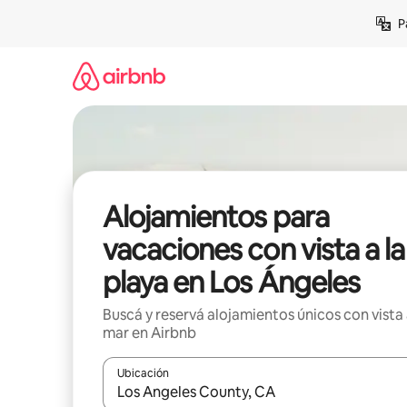
Ir
P
al
contenido
Alojamientos para
vacaciones con vista a la
playa en Los Ángeles
Buscá y reservá alojamientos únicos con vista 
mar en Airbnb
Ubicación
Cuando los resultados estén disponibles, navegá c