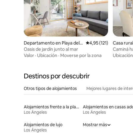
Departamento en Playa del R
Calificación promedio: 
4,95 (121)
Casa rura
ey
h
Oasis de jardín junto al mar
Caminá ha
Cottage
Valor
·
Ubicación
·
Moverse por la zona
Ubicación
Destinos por descubrir
Otros tipos de alojamientos
Mejores lugares de inte
Alojamientos frente a la playa
Los Ángeles
Los Ángeles
Alojamientos de lujo
Mostrar más
Los Ángeles