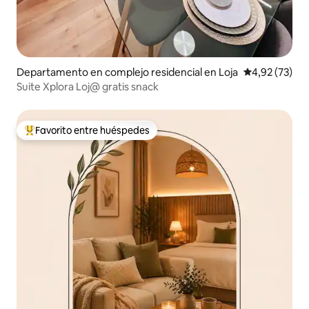
Departamento en complejo residencial en Loja
Calificación 
4,92 (73)
Suite Xplora Loj@ gratis snack
Favorito entre huéspedes
Favorito entre los huéspedes más destacados