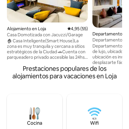
Alojamiento en Loja
Calificación promedio: 4,95 de 
4,95 (55)
Departamento en 
Casa Domotizada con Jacuzzi/Garage
Departamento cent
🏠 Casa Inteligente(Smart House)La
cómodo moderno
Departamento am
zona es muy tranquila y cercana a sitios
de lujo, ubicado en
estratégicos de la Ciudad 🚗Cuenta con
ubicación es inme
parqueadero privado accesible las 24hs
desplazarte fácilm
(dentro de casa) 📍A 5 minutos de la
Prestaciones populares de los
principales puntos de in
Terminal Terrestre 📍A 6 minutos de la
cuadra del Estadio R
UTPL 📍A 3 minutos del Teatro Temática
alojamientos para vacaciones en Loja
dos cuadras de la 
rústica y minimalista con sistemas
donde encontrarás
domóticos que ofrece confort y
restaurantes. ✅ A pocas cuadras del
tecnología avanzada (sonido y control
casco céntrico de l
por voz) Cuenta con sala,
Espectacular vista
comedor,cocina,lavadora,secadora, tres
espacio en un refug
habitaciones y 2 baños completos,área
descanso. ✅ Encontrarás la comodidad
exterior con jacuzzi
de un hogar.
Cocina
Wifi