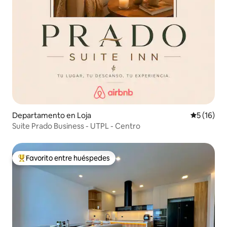
Departamento en Loja
Calificaci
5 (16)
Suite Prado Business - UTPL - Centro
Favorito entre huéspedes
Favorito entre los huéspedes más destacados