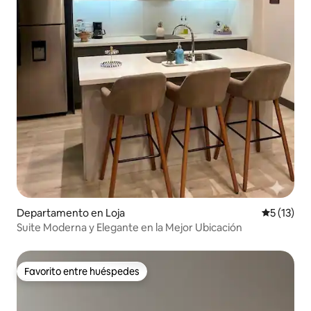
Departamento en Loja
Calificaci
5 (13)
Suite Moderna y Elegante en la Mejor Ubicación
Favorito entre huéspedes
Favorito entre huéspedes