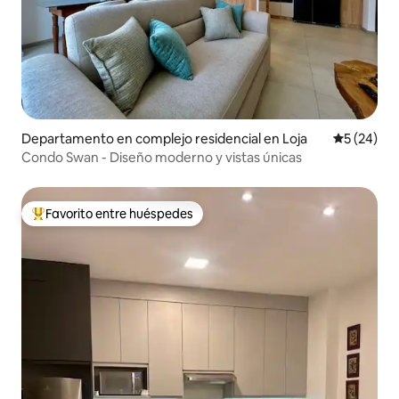
Departamento en complejo residencial en Loja
Calificaci
5 (24)
Condo Swan - Diseño moderno y vistas únicas
Favorito entre huéspedes
Favorito entre los huéspedes más destacados