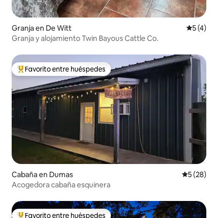
Granja en De Witt
Calificac
5 (4)
Granja y alojamiento Twin Bayous Cattle Co.
Favorito entre huéspedes
Favorito entre los huéspedes más destacados
Cabaña en Dumas
Calificaci
5 (28)
Acogedora cabaña esquinera
Favorito entre huéspedes