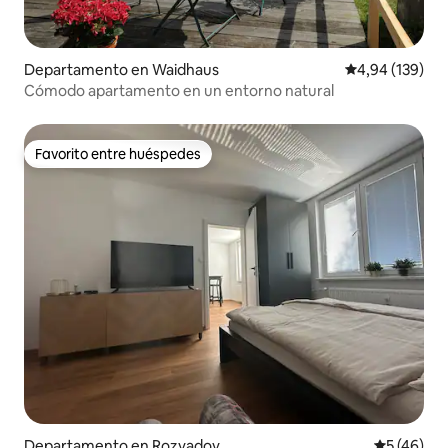
Departamento en Waidhaus
Calificación pr
4,94 (139)
Cómodo apartamento en un entorno natural
Favorito entre huéspedes
Favorito entre huéspedes
Departamento en Rozvadov
Calificaci
5 (46)