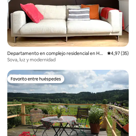
Departamento en complejo residencial en Hoš
Calificación 
4,97 (35)
ťka
Sova, luz y modernidad
Favorito entre huéspedes
Favorito entre huéspedes