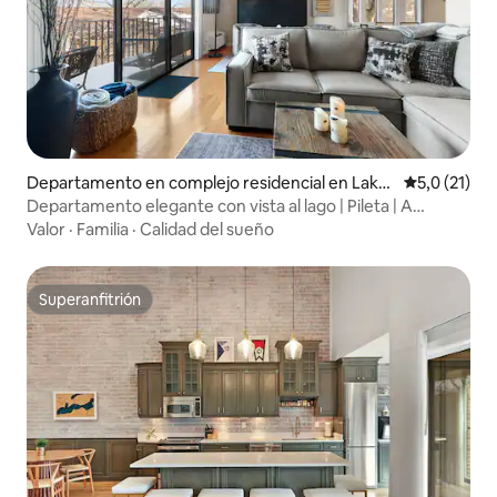
Departamento en complejo residencial en Lake
Calificación
5,0 (21)
Geneva
Departamento elegante con vista al lago | Pileta | A
minutos del centro
Valor
·
Familia
·
Calidad del sueño
Superanfitrión
Superanfitrión