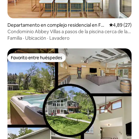
Departamento en complejo residencial en Fon
Calificación p
4,89 (27)
tana-on-Geneva Lake
Condominio Abbey Villas a pasos de la piscina cerca de la
playa
Familia
·
Ubicación
·
Lavadero
Favorito entre huéspedes
Favorito entre huéspedes