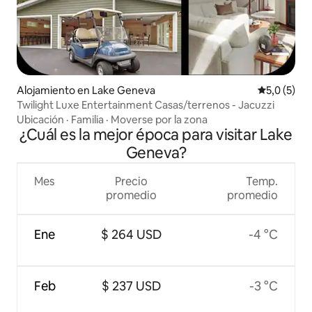
Alojamiento en Lake Geneva
Calificació
5,0 (5)
Twilight Luxe Entertainment Casas/terrenos - Jacuzzi
Ubicación
·
Familia
·
Moverse por la zona
¿Cuál es la mejor época para visitar Lake
Geneva?
Mes
Precio
Temp.
promedio
promedio
Ene
$ 264 USD
-4 °C
Feb
$ 237 USD
-3 °C