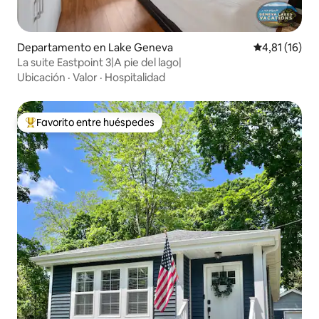
Departamento en Lake Geneva
Calificación 
4,81 (16)
La suite Eastpoint 3|A pie del lago|
Ubicación
·
Valor
·
Hospitalidad
Favorito entre huéspedes
Favorito entre los huéspedes más destacados