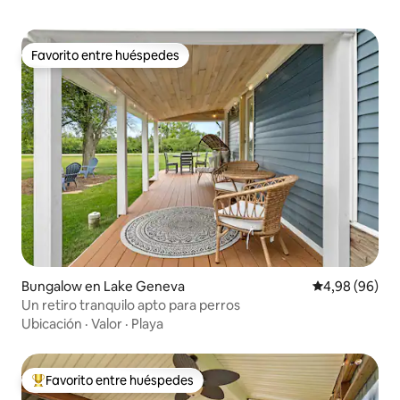
Favorito entre huéspedes
Favorito entre huéspedes
Bungalow en Lake Geneva
Calificación p
4,98 (96)
Un retiro tranquilo apto para perros
Ubicación
·
Valor
·
Playa
Favorito entre huéspedes
Favorito entre los huéspedes más destacados