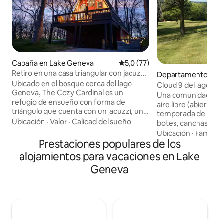
Cabaña en Lake Geneva
Calificación promedio: 5,0 de 
5,0 (77)
Retiro en una casa triangular con jacuzzi,
Departamento en
sauna y piscina de inmersión
Ubicado en el bosque cerca del lago
residencial en La
Cloud 9 del lago 
Geneva, The Cozy Cardinal es un
Una comunidad turí
refugio de ensueño con forma de
aire libre (abierta 
triángulo que cuenta con un jacuzzi, una
temporada de ver
sauna con vista panorámica, una pileta
Ubicación
·
Valor
·
Calidad del sueño
botes, canchas de 
de agua fría, un fogón y un sendero
pequeñas embarca
Ubicación
·
Familia
privado por el bosque. Observá aves y
Prestaciones populares de los
instalaciones. Her
vida silvestre desde la terraza: ¡este es
de Como desde el 
alojamientos para vacaciones en Lake
un hábitat de vida silvestre certificado!
en auto del centr
Geneva
Acurrúcate junto a la chimenea, mecéte
Estacionamiento g
en una hamaca o disfrutá de un s'more
teclado. Caminaremos hasta The Lodge
bajo las estrellas. Apto para perros y con
Hotel Resort y di
capacidad para 4 personas. A pocos
servicios por una 
minutos del centro, el lago y las rutas de
usuario que incluy
senderismo, pero se siente como si
al aire libre, spa, 