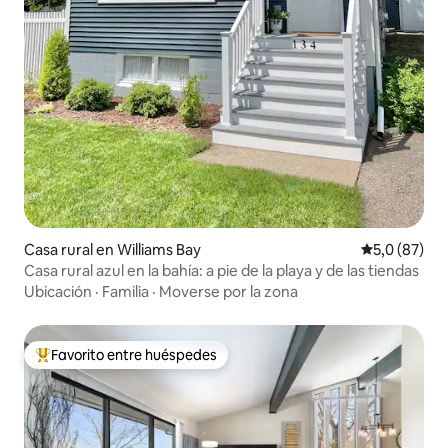
Casa rural en Williams Bay
Calificación
5,0 (87)
Casa rural azul en la bahía: a pie de la playa y de las tiendas
Ubicación
·
Familia
·
Moverse por la zona
Favorito entre huéspedes
Favorito entre los huéspedes más destacados