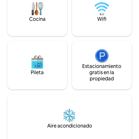
estuvieras en otro mundo. Ideal para
restaurante. El c
disfrutar de los colores del otoño y
está listo para ha
escapadas a lugares nevados.
inolvidable.
Cocina
Wifi
Estacionamiento
Pileta
gratis en la
propiedad
Aire acondicionado