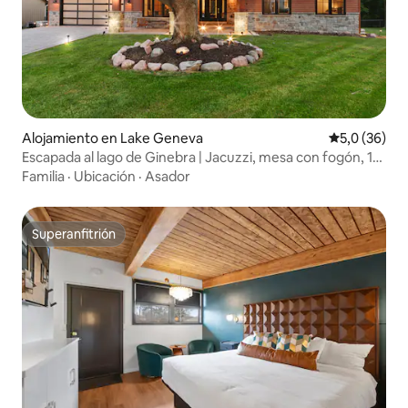
Alojamiento en Lake Geneva
Calificación
5,0 (36)
Escapada al lago de Ginebra | Jacuzzi, mesa con fogón, 14
personas
Familia
·
Ubicación
·
Asador
Superanfitrión
Superanfitrión