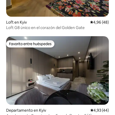
Loft en Kyiv
Calificación p
4,96 (48)
Loft G8 único en el corazón del Golden Gate
Favorito entre huéspedes
Favorito entre huéspedes
Departamento en Kyiv
Calificación 
4,93 (44)