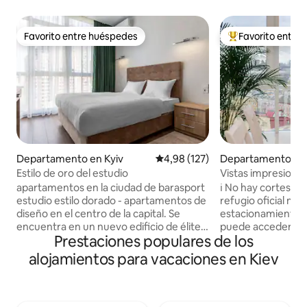
Favorito entre huéspedes
Favorito entre
Favorito entre huéspedes
Favorito entre l
Departamento en Kyiv
Calificación promedio: 4,98 de 5
4,98 (127)
Departamento en 
Estilo de oro del estudio
Vistas impresionan
Cityhotel Kyiv
apartamentos en la ciudad de barasport
ℹ️ No hay cortes de en
estudio estilo dorado - apartamentos de
refugio oficial má
diseño en el centro de la capital. Se
estacionamiento s
encuentra en un nuevo edificio de élite
puede acceder fác
Prestaciones populares de los
en Pechersk, a 5 minutos a pie del metro
un ascensor. El departamento (90 m²)
y a 15 minutos de la estación de tren. Los
tiene capacidad pa
alojamientos para vacaciones en Kiev
principales negocios y lugares turísticos
cuenta con 2 dorm
de la ciudad están a poca distancia a pie.
cama tamaño queen
El nuevo apartamento estilo estudio
🛋️), 2 baños prin
dorado con una superficie de 30 metros
(ducha🚿/bañera 