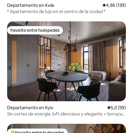
Departamento en Київ
Calificación pr
4,96 (139)
* Apartamento de lujo en el centro de la ciudad *
Favorito entre huéspedes
Favorito entre huéspedes
Departamento en Kyiv
Calificación
5,0 (59)
Sin cortes de energía: loft silencioso y elegante + terraza y
vista
Favorito entre huéspedes