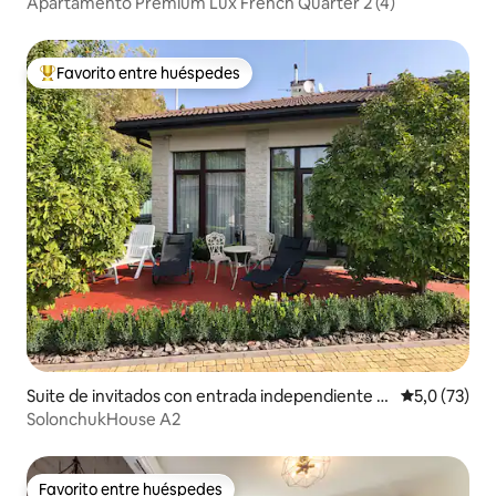
Apartamento Premium Lux French Quarter 2 (4)
Favorito entre huéspedes
Favorito entre los huéspedes más destacados
Suite de invitados con entrada independiente e
Calificación
5,0 (73)
n Vyshen'ky
SolonchukHouse A2
Favorito entre huéspedes