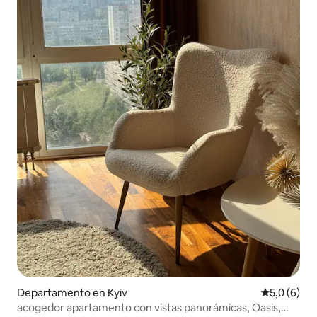
Departamento en Kyiv
Calificació
5,0 (6)
acogedor apartamento con vistas panorámicas, Oasis,