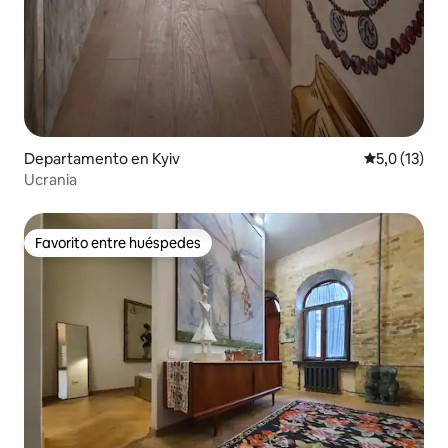
Departamento en Kyiv
Calificación
5,0 (13)
Ucrania
Favorito entre huéspedes
Favorito entre huéspedes