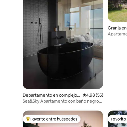
Granja en
Apartame
Departamento en complejo r
Calificación promedio:
4,98 (55)
esidencial en Odesa
Sea&Sky Apartamento con baño negro
@sea.sky.apartments
Favorito entre huéspedes
Favorito
Favorito entre los huéspedes más destacados
Favorito