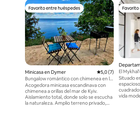
Favorito entre huéspedes
Favorito
Favorito entre huéspedes
Favorito
Departam
El Mykhal
Minicasa en Dymer
Calificación promedi
5,0 (7)
Situado e
Bungalow romántico con chimenea en la
espacioso
playa
Acogedora minicasa escandinava con
cuadrados
chimenea a orillas del mar de Kyiv.
vida mode
Aislamiento total, donde solo se escucha
algunas de
la naturaleza. Amplio terreno privado,
que datan d
parrilla, natación, pesca. Están solos en
proporcio
todo el territorio. Cerca hay senderos
esenciale
forestales a lo largo del mar. Hay todo lo
de los viajeros. Los princip
necesario para hacer una parrillada,
interés d
muebles de jardín y una hamaca. En la
restauran
casa hay una estufa-chimenea y