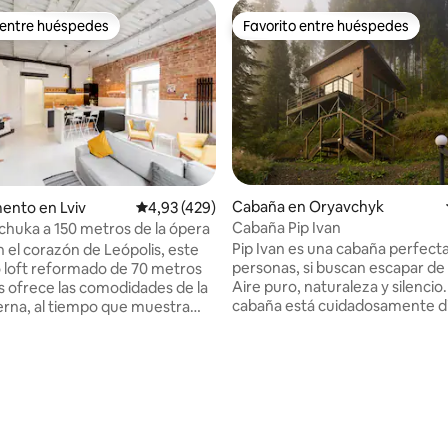
 entre huéspedes
Favorito entre huéspedes
 entre huéspedes
Favorito entre huéspedes
Cabaña en Oryavchyk
ento en Lviv
Calificación promedio: 4,93 de 5. 429 evaluac
4,93 (429)
Cabaña Pip Ivan
'chuka a 150 metros de la ópera
o: 5,0 de 5. 7 evaluaciones
Pip Ivan es una cabaña perfect
n el corazón de Leópolis, este
personas, si buscan escapar de 
 loft reformado de 70 metros
Aire puro, naturaleza y silencio.
 ofrece las comodidades de la
cabaña está cuidadosamente d
rna, al tiempo que muestra
cuenta con todo lo necesario p
 sus características originales
estancia acogedora e independ
e finales del siglo XIX. Se
Puedes pedir a domicilio en
nan todos los servicios
establecimientos locales. Ideal 
s modernos para la comodidad
parejas, amigos cercanos o viaj
ales lugares de
solitarios. ¡Disfrute del jacuzzi al
e Leópolis, museos,
Oryavy es un espacio para des
tes y bares están a 5-7 minutos