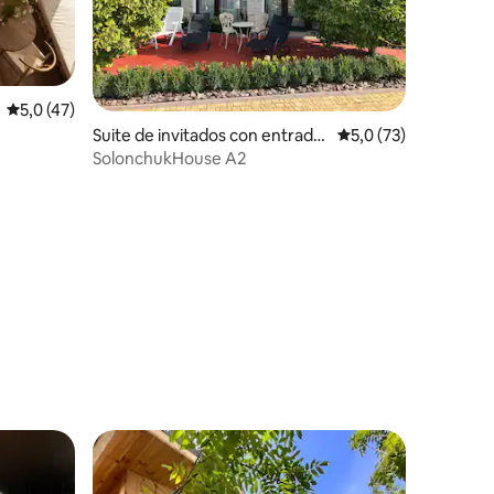
iones
Calificación promedio: 5,0 de 5. 47 evaluaciones
5,0 (47)
Suite de invitados con entrada i
Calificación promedi
5,0 (73)
ndependiente en Vyshen'ky
SolonchukHouse A2