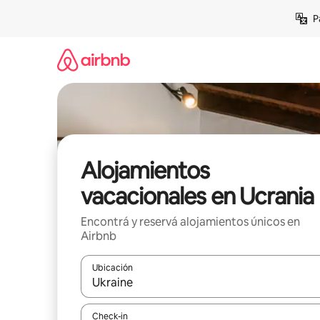
Ir
P
al
contenido
Alojamientos
vacacionales en Ucrania
Encontrá y reservá alojamientos únicos en
Airbnb
Ubicación
Cuando los resultados estén disponibles, navegá c
Check-in