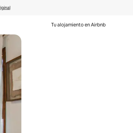
iginal
Tu alojamiento en Airbnb
 el dedo.