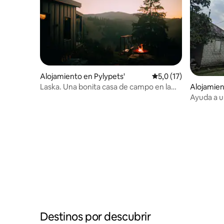
Alojamiento en Pylypets'
Calificación promedio
5,0 (17)
Laska. Una bonita casa de campo en la
Alojamien
ladera de una colina.
Ayuda a u
Destinos por descubrir