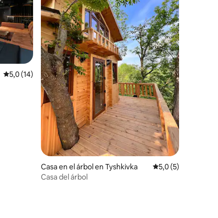
Calificación promedio: 5,0 de 5. 14 evaluaciones
5,0 (14)
iones
Casa en el árbol en Tyshkivka
Calificación promed
5,0 (5)
Casa del árbol