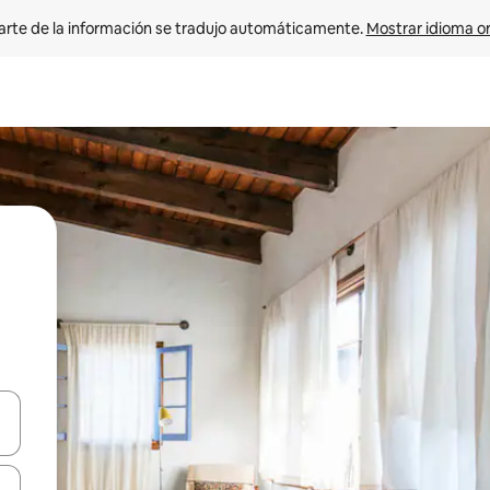
arte de la información se tradujo automáticamente. 
Mostrar idioma or
on las teclas de flecha hacia arriba y hacia abajo o explorá deslizando