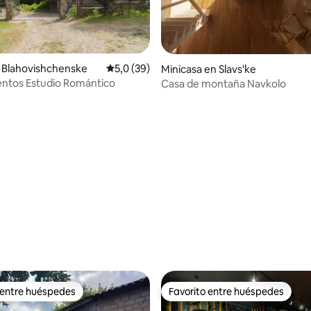
 Blahovishchenske
Calificación promedio: 5,0 de 5. 39 evaluac
5,0 (39)
Minicasa en Slavs'ke
ntos Estudio Romántico
Casa de montaña Navkolo
 4,98 de 5. 55 evaluaciones
 entre huéspedes
Favorito entre huéspedes
 entre huéspedes
Favorito entre huéspedes