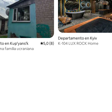
: 5,0 de 5. 17 evaluaciones
Departamento en Kyiv
К-104 LUX ROCK Home
to en Kup'yans'k
Calificación promedio: 5,0 de 5. 8 evaluac
5,0 (8)
na familia ucraniana