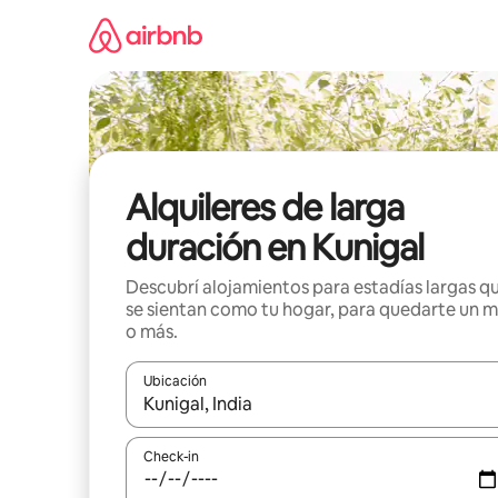
Ir
al
contenido
Alquileres de larga
duración en Kunigal
Descubrí alojamientos para estadías largas q
se sientan como tu hogar, para quedarte un 
o más.
Ubicación
Cuando los resultados estén disponibles, navegá c
Check-in