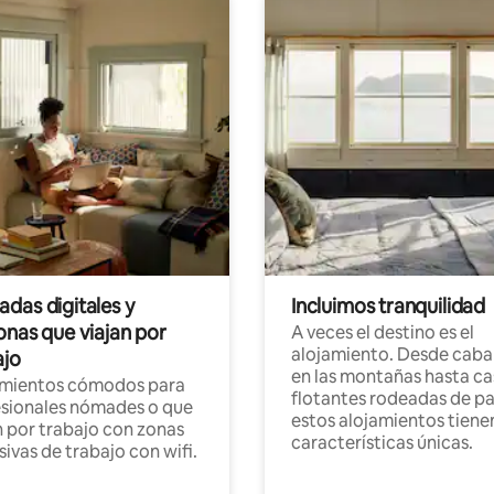
das digitales y
Incluimos tranquilidad
onas que viajan por
A veces el destino es el
alojamiento. Desde caba
ajo
en las montañas hasta ca
amientos cómodos para
flotantes rodeadas de pa
sionales nómades o que
estos alojamientos tiene
n por trabajo con zonas
características únicas.
sivas de trabajo con wifi.