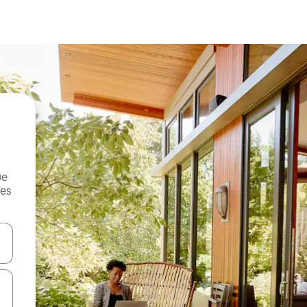
ue
mes
on las teclas de flecha hacia arriba y hacia abajo o explorá deslizando