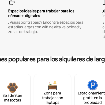
Espacios ideales para trabajar para los
¿
nómades digitales
i
¿Viajás por trabajo? Encontrá espacios para
E
estadías largas con wifi de alta velocidad y
c
zonas de trabajo.
d
l
es populares para los alquileres de lar
Zona para
Estacionamien
Se admiten
trabajar con
gratis en la
mascotas
laptops
propiedad