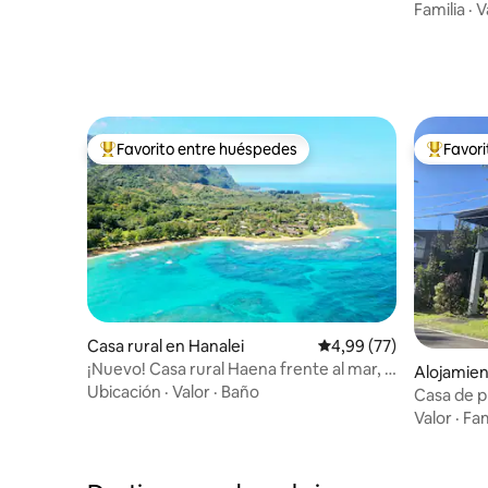
al mar en
Familia
·
V
Favorito entre huéspedes
Favor
Favorito entre los huéspedes más destacados
Favorito
Casa rural en Hanalei
Calificación promedio:
4,99 (77)
¡Nuevo! Casa rural Haena frente al mar, a
Alojamien
unos pasos de la playa
Ubicación
·
Valor
·
Baño
Casa de p
Valor
·
Fam