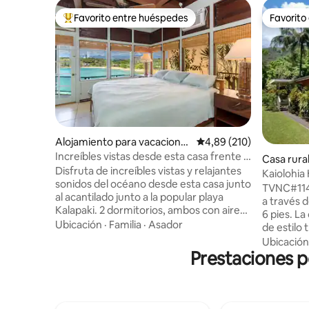
Favorito entre huéspedes
Favorito
Favorito entre los huéspedes más destacados
Favorito
Alojamiento para vacacione
Calificación promedio: 
4,89 (210)
s en Lihue
Increíbles vistas desde esta casa frente al
Casa rura
mar
Disfruta de increíbles vistas y relajantes
Kaiolohia
sonidos del océano desde esta casa junto
Tunnels 
TVNC#1146 - La entrada cerra
al acantilado junto a la popular playa
a través 
Kalapaki. 2 dormitorios, ambos con aire
6 pies. La casa trasera, a nivel del suelo,
acondicionado, además de excelentes
Ubicación
·
Familia
·
Asador
de estilo 
vistas al mar y a la montaña. El dormitorio
escondida
Ubicación
principal con baño tiene una cama
Prestaciones p
casa delan
tamaño king. El segundo dormitorio tiene
Backyard L
una cama tamaño queen. Segundo baño,
tierras de
lavadora y secadora en el pasillo de la sala
montañas
de estar, que también tiene vistas
paredes i