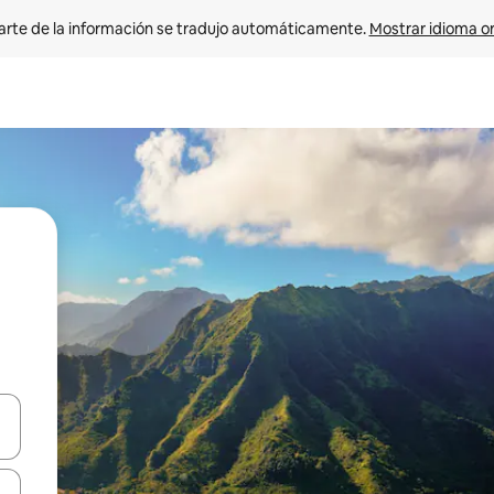
arte de la información se tradujo automáticamente. 
Mostrar idioma or
on las teclas de flecha hacia arriba y hacia abajo o explorá deslizando