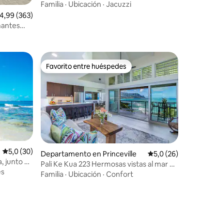
Familia
·
Ubicación
·
Jacuzzi
alificación promedio: 4,99 de 5. 363 evaluaciones
4,99 (363)
nantes
Favorito entre huéspedes
Favorito entre huéspedes
Calificación promedio: 5,0 de 5. 30 evaluaciones
5,0 (30)
Departamento en Princeville
Calificación promedi
5,0 (26)
, junto a
Pali Ke Kua 223 Hermosas vistas al mar y
iones
es
a Bali Hai
Familia
·
Ubicación
·
Confort