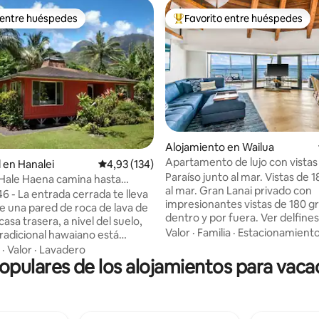
 entre huéspedes
Favorito entre huéspedes
 entre huéspedes
Favorito entre los huéspedes 
4,89 de 5. 210 evaluaciones
Alojamiento en Wailua
Apartamento de lujo con vistas 
l en Hanalei
Calificación promedio: 4,93 de 5. 134 evaluac
4,93 (134)
en el paraíso con aire acondici
Paraíso junto al mar. Vistas de 
 Hale Haena camina hasta
al mar. Gran Lanai privado con
Beach
da te lleva
impresionantes vistas de 180 g
de una pared de roca de lava de
dentro y por fuera. Ver delfines
tortugas, arcoíris y amanecere
Valor
·
Familia
·
Estacionamient
tradicional hawaiano está
increíbles. A pocos pasos de la playa y en
 de forma privada detrás de la
·
Valor
·
Lavadero
una zona céntrica en la famosa Costa de
opulares de los alojamientos para vaca
tera de las amas de llaves.
los Cocos y a pasos de la playa 
anai llama tu atención hacia las
Nani. Sillas de playa y equipo incluidos.
 conservación con vistas a
Bellamente remodelado con u
 y cascadas enormes. Las
cocina/baños abiertos y person
nteriores están revestidas de