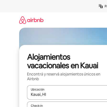
Ir
P
al
contenido
Alojamientos
vacacionales en Kauai
Encontrá y reservá alojamientos únicos en
Airbnb
Ubicación
Cuando los resultados estén disponibles, navegá c
Check-in