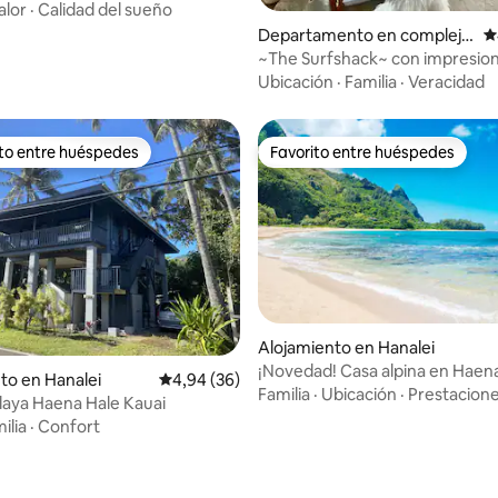
 Sealodge
alor
·
Calidad del sueño
Departamento en complejo
C
residencial en Princeville
~The Surfshack~ con impresio
vistas al mar.
Ubicación
·
Familia
·
Veracidad
ito entre huéspedes
Favorito entre huéspedes
 entre los huéspedes más destacados
Favorito entre huéspedes
Alojamiento en Hanalei
 4,99 de 5. 77 evaluaciones
¡Novedad! Casa alpina en Haena
to en Hanalei
Calificación promedio: 4,94 de 5. 36 evaluac
4,94 (36)
Tunnels Beach
Familia
·
Ubicación
·
Prestacion
laya Haena Hale Kauai
ilia
·
Confort