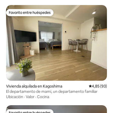
Ramen y aguas termales a poca distancia. El campo de
golf está a 15 minutos en auto.
Favorito entre huéspedes
Favorito entre huéspedes
Vivienda alquilada en Kagoshima
Calificación p
4,85 (93)
El departamento de mami, un departamento familiar
Ubicación
·
Valor
·
Cocina
Favorito entre huéspedes