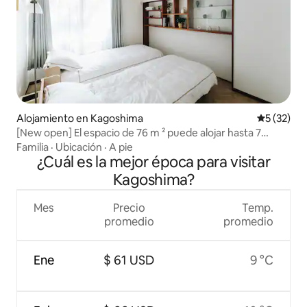
Alojamiento en Kagoshima
Calificaci
5 (32)
[New open] El espacio de 76 m ² puede alojar hasta 7
personas/una base secreta de dos pisos rodeada de
Familia
·
Ubicación
·
A pie
vegetación
¿Cuál es la mejor época para visitar
Kagoshima?
Mes
Precio
Temp.
promedio
promedio
Ene
$ 61 USD
9 °C