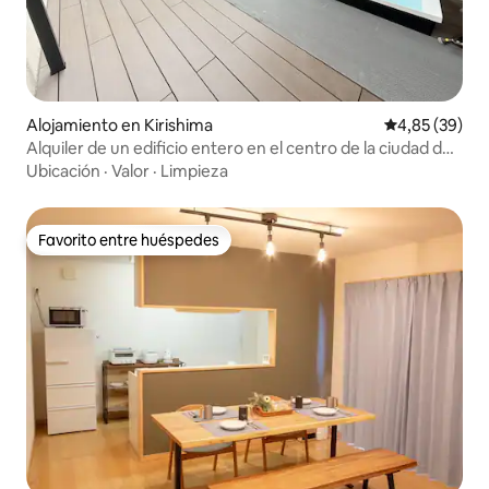
Alojamiento en Kirishima
Calificación p
4,85 (39)
Alquiler de un edificio entero en el centro de la ciudad de
Kirishima / Sauna privada y amplio departamento de 3
Ubicación
·
Valor
·
Limpieza
ambientes / Capacidad para 8 personas / Proyector /
Favorito entre huéspedes
Favorito entre huéspedes