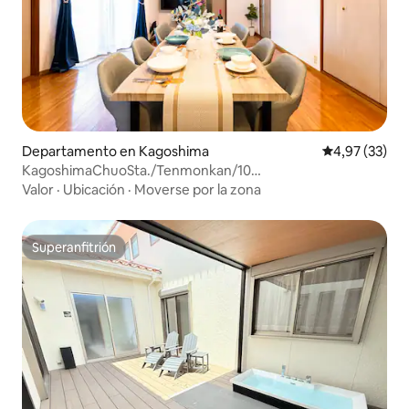
Departamento en Kagoshima
Calificación 
4,97 (33)
KagoshimaChuoSta./Tenmonkan/10
personas/Estacionamiento
Valor
·
Ubicación
·
Moverse por la zona
Superanfitrión
Superanfitrión