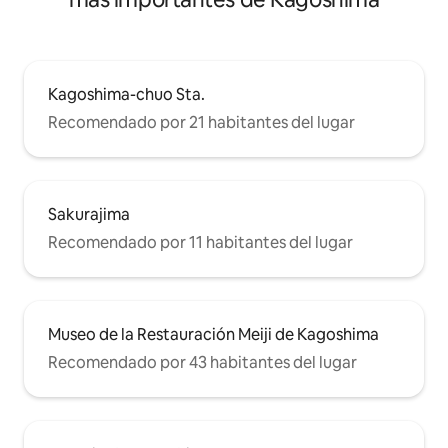
minutos a pie de un conbini abierto las 24
horas
Kagoshima-chuo Sta.
Recomendado por 21 habitantes del lugar
Sakurajima
Recomendado por 11 habitantes del lugar
Museo de la Restauración Meiji de Kagoshima
Recomendado por 43 habitantes del lugar