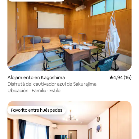
Alojamiento en Kagoshima
Calificación 
4,94 (16)
Disfrutá del cautivador azul de Sakurajima
Ubicación
·
Familia
·
Estilo
Favorito entre huéspedes
Favorito entre huéspedes