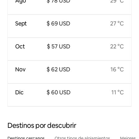
Ago
$ 78 USD
29 °C
Sept
$ 69 USD
27 °C
Oct
$ 57 USD
22 °C
Nov
$ 62 USD
16 °C
Dic
$ 60 USD
11 °C
Destinos por descubrir
Destinos cercanos
Otros tipos de alojamientos
Mejores l