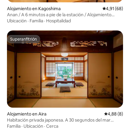
Alojamiento en Kagoshima
Calificación 
4,91 (68)
Anan / A 6 minutos a pie de la estación / Alojamiento
familiar
Ubicación
·
Familia
·
Hospitalidad
Superanfitrión
Superanfitrión
Alojamiento en Aira
Calificación
4,88 (8)
Habitación privada japonesa. A 30 segundos del mar
donde se puede ver el volcán. Barbacoa en el jardín.
Familia
·
Ubicación
·
Cerca