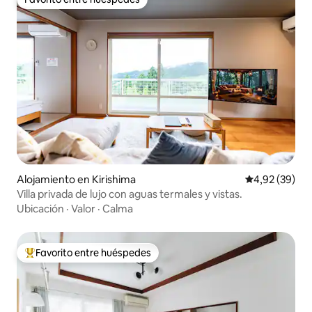
Favorito entre huéspedes
Alojamiento en Kirishima
Calificación p
4,92 (39)
Villa privada de lujo con aguas termales y vistas.
Ubicación
·
Valor
·
Calma
Favorito entre huéspedes
Favorito entre los huéspedes más destacados