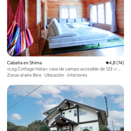
Cabaña en Shima
Calificación
4,8 (74)
«Log Cottage Hata»: casa de campo accesible de 123 ㎡
con zona de barbacoa de 25 ㎡
Zonas al aire libre
·
Ubicación
·
Interiores