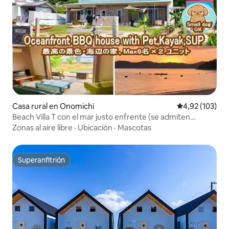
Casa rural en Onomichi
Calificación p
4,92 (103)
Beach Villa T con el mar justo enfrente (se admiten
perros, para 7 personas, con parrilla, SUP, kayak, ideal para
Zonas al aire libre
·
Ubicación
·
Mascotas
ciclismo)
Superanfitrión
Superanfitrión