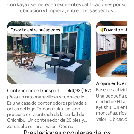
con kayak se merecen excelentes calificaciones por su
ubicación y limpieza, entre otros aspectos.
Favorito entre huéspedes
Favorito entre
Favorito entre huéspedes
Favorito entre l
Alojamiento e
町
Base de actividad
Contenedor de transporte
Calificación promedio: 4,93 de 5
4,93 (162)
moderna casa de 
Una pequeña posad
en Osato
¡Pasa un rato maravilloso y fuera de lo
ubicada en el cora
ciudad de Hita, la
común en esta elegante casa
Es una casa de contenedores privada a
histórica. Alojami
Kyushu. Un entorn
contenedor! ¡La sauna de tienda con
orillas del lago Tamagusuku, un lago
solo grupo por día
montañas, ríos y a
vistas al lago también es genial!
precioso en la entrada de la ciudad de
casa antigua que s
Valor
·
Ubicación
·
Chichibu. Un contenedor de 20 pies y
donde podrás vivir
otro de 12 pies están conectados por
Zonas al aire libre
·
Valor
·
Cocina
un antiguo pueblo japoné
una sala de estar al aire libre. Solo hay un
Prestaciones populares de los