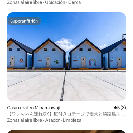
estancia larga disponible.
Zonas al aire libre
·
Ubicación
·
Cerca
Superanfitrión
Superanfitrión
Casa rural en Minamiawaji
Calificac
5 (3)
【ワンちゃん連れOK】庭付きコテージで愛犬と淡路島ステ
イ｜BBQテラス付・最大6名
Zonas al aire libre
·
Asador
·
Limpieza