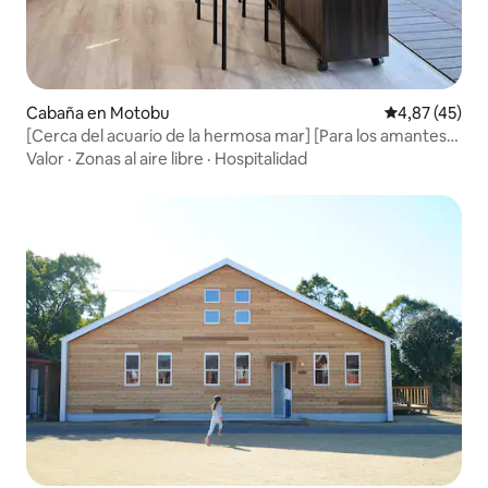
Cabaña en Motobu
Calificación 
4,87 (45)
[Cerca del acuario de la hermosa mar] [Para los amantes
de actividades al aire libre e interiores] [Agua de
Valor
·
Zonas al aire libre
·
Hospitalidad
manantial] [Baño de bosque] [Sendero para caminar bajo
las estrellas]