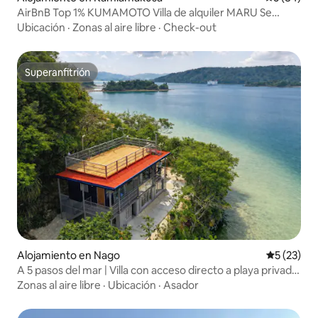
AirBnB Top 1% KUMAMOTO Villa de alquiler MARU Se
admiten mascotas Pesca Avistamiento de delfines
Ubicación
·
Zonas al aire libre
·
Check-out
Superanfitrión
Superanfitrión
Alojamiento en Nago
Calificaci
5 (23)
A 5 pasos del mar | Villa con acceso directo a playa privada
| Terraza en la azotea con vistas panorámicas, hamacas,
Zonas al aire libre
·
Ubicación
·
Asador
parrilla, sonido de las olas y fogata