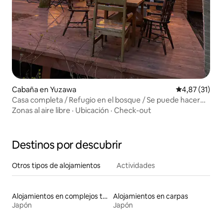
Cabaña en Yuzawa
Calificación 
4,87 (31)
Casa completa / Refugio en el bosque / Se puede hacer
fogata y asado / Cabaña de madera tranquila para adultos
Zonas al aire libre
·
Ubicación
·
Check-out
Destinos por descubrir
Otros tipos de alojamientos
Actividades
Alojamientos en complejos turísticos
Alojamientos en carpas
Japón
Japón