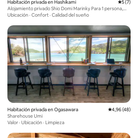
Habitación privada en Hashikami
Calificac
5 (7)
Alojamiento privado Shio Domi Marinky Para 1 persona,
casa de troncos Se admiten mascotas Baño, cocina y sala
Ubicación
·
Confort
·
Calidad del sueño
de estar compartidos
Habitación privada en Ogasawara
Calificación p
4,96 (48)
Sharehouse Umi
Valor
·
Ubicación
·
Limpieza