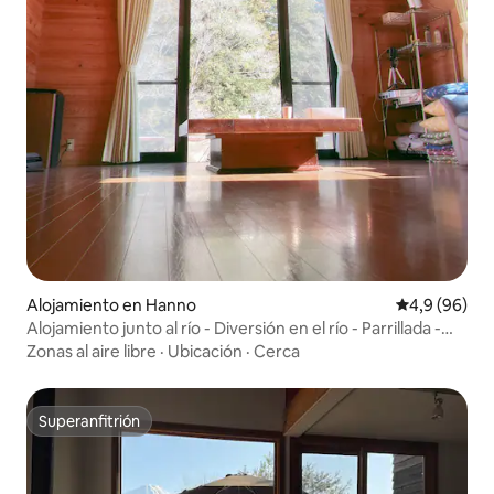
Alojamiento en Hanno
Calificación
4,9 (96)
Alojamiento junto al río - Diversión en el río - Parrillada -
Fogata - Iino
Zonas al aire libre
·
Ubicación
·
Cerca
Superanfitrión
Superanfitrión