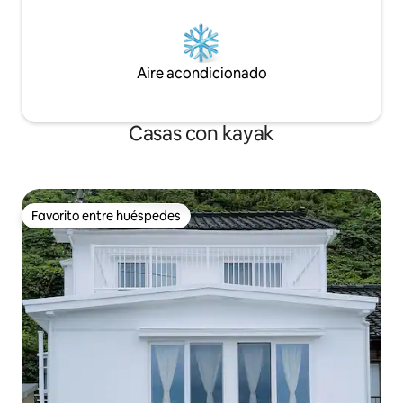
Los amaneceres y
termales naturales Kamenoi Hotel
hermosos, y las n
Nagatoro Juku A 12 minutos en coche
envueltas en una 
de Nagatoro A 15 minutos en coche del
fantástica. Desde aquí se puede ir a
monte Hodaka Aunque es una
Aire acondicionado
muchas áreas de K
instalación privada, solo se permite la
Es ideal como base
entrada a las personas que puedan
Kyushu.
cumplir las reglas. Es un lugar muy
Casas con kayak
tranquilo, por lo que no está permitido
beber hasta altas horas de la madrugada
ni hacer ruido. Por favor, coopere con el
cumplimiento de las reglas de la casa.
Favorito entre huéspedes
Favorito entre huéspedes