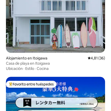
Alojamiento en Itoigawa
Calificación 
4,81 (36)
Casa de playa en Itoigawa
Ubicación
·
Estilo
·
Cocina
Favorito entre huéspedes
Favorito entre los huéspedes más destacados