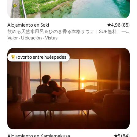
Alojamiento en Seki
Calificación p
4,96 (85)
飲める天然水風呂＆ひのき香る本格サウナ｜SUP無料｜一
棟貸切ヴィラ｜最大8名｜屋根付BBQ・ピザ窯
Valor
·
Ubicación
·
Vistas
Favorito entre huéspedes
Favorito entre los huéspedes más destacados
Alojamiento en Kamiamakusa
Calificaci
5 (84)