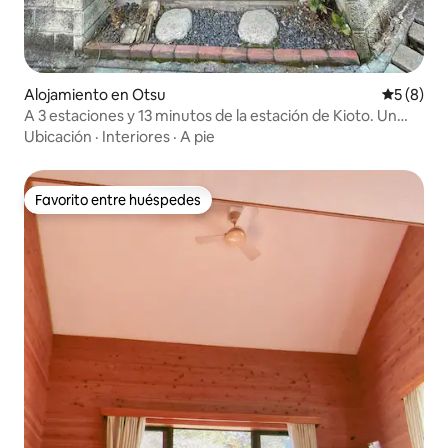
Alojamiento en Otsu
Calificac
5 (8)
A 3 estaciones y 13 minutos de la estación de Kioto. Un
alojamiento único donde disfrutar del jazz y viajar como si
Ubicación
·
Interiores
·
A pie
vivieras allí.
Favorito entre huéspedes
Favorito entre huéspedes