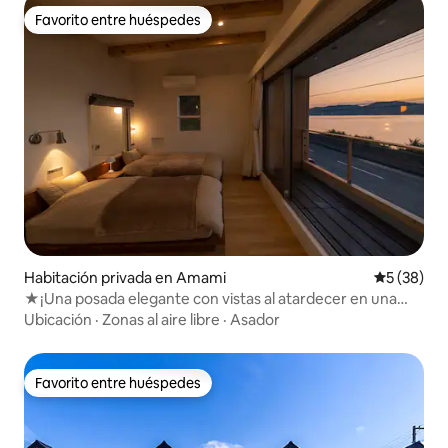
Favorito entre huéspedes
Favorito entre huéspedes
Habitación privada en Amami
Calificaci
5 (38)
★¡Una posada elegante con vistas al atardecer en una
ubicación excepcional a solo 10 minutos del★ aeropuerto!
Ubicación
·
Zonas al aire libre
·
Asador
HOLLY CAMP CASA Amami
Favorito entre huéspedes
Favorito entre huéspedes