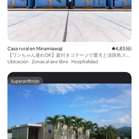
Casa rural en Minamiawaji
Calificación
4,83 (6)
【ワンちゃん連れOK】庭付きコテージで愛犬と淡路島ステ
イ｜BBQテラス付・最大6名
Ubicación
·
Zonas al aire libre
·
Hospitalidad
Superanfitrión
Superanfitrión