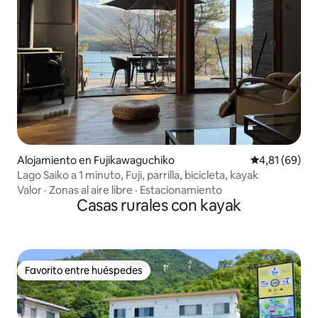
Alojamiento en Fujikawaguchiko
Calificación 
4,81 (69)
Lago Saiko a 1 minuto, Fuji, parrilla, bicicleta, kayak
Valor
·
Zonas al aire libre
·
Estacionamiento
Casas rurales con kayak
Favorito entre huéspedes
Favorito entre huéspedes