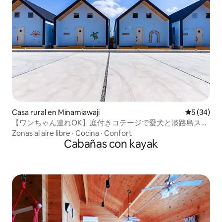
Casa rural en Minamiawaji
Calificaci
5 (34)
【ワンちゃん連れOK】庭付きコテージで愛犬と淡路島ステ
イ｜BBQテラス付・最大6名
Zonas al aire libre
·
Cocina
·
Confort
Cabañas con kayak