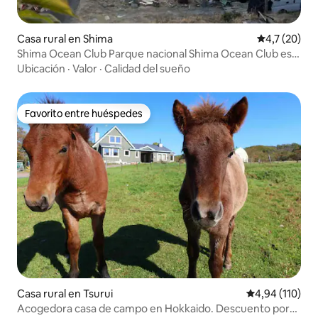
Casa rural en Shima
Calificación
4,7 (20)
Shima Ocean Club Parque nacional Shima Ocean Club es
una villa de alquiler donde se pueden alojar mascotas
Ubicación
·
Valor
·
Calidad del sueño
Favorito entre huéspedes
Favorito entre huéspedes
Casa rural en Tsurui
Calificación p
4,94 (110)
Acogedora casa de campo en Hokkaido. Descuento por