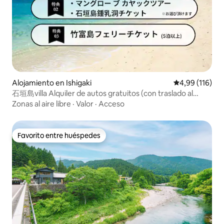
Alojamiento en Ishigaki
Calificación p
4,99 (116)
石垣島villa Alquiler de autos gratuitos (con traslado al
aeropuerto)
Zonas al aire libre
·
Valor
·
Acceso
Favorito entre huéspedes
Favorito entre huéspedes