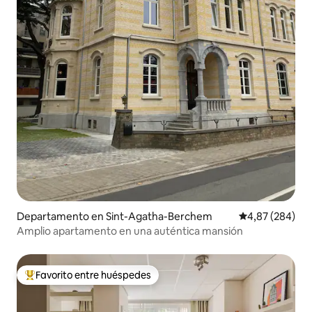
Departamento en Sint-Agatha-Berchem
Calificación pr
4,87 (284)
Amplio apartamento en una auténtica mansión
Favorito entre huéspedes
Favorito entre los huéspedes más destacados