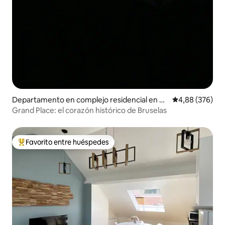
Departamento en complejo residencial en Br
Calificación pr
4,88 (376)
uselas
Grand Place: el corazón histórico de Bruselas
Favorito entre huéspedes
Favorito entre los huéspedes más destacados