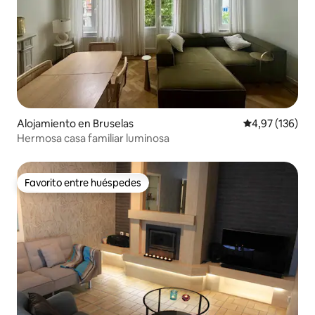
Alojamiento en Bruselas
Calificación p
4,97 (136)
Hermosa casa familiar luminosa
Favorito entre huéspedes
Favorito entre huéspedes