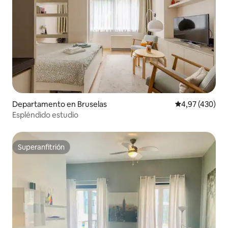
Departamento en Bruselas
Calificación pr
4,97 (430)
Espléndido estudio
Superanfitrión
Superanfitrión