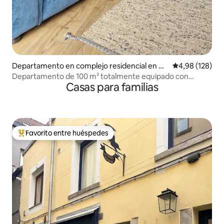
Departamento en complejo residencial en Vil
Calificación pr
4,98 (128)
voorde
Departamento de 100 m² totalmente equipado con
Casas para familias
ubicación perfecta
Favorito entre huéspedes
Favorito entre los huéspedes más destacados