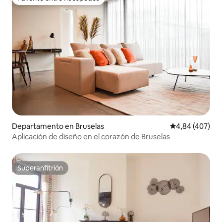
Favorito entre huéspedes
Departamento en Bruselas
Calificación pr
4,84 (407)
Aplicación de diseño en el corazón de Bruselas
Superanfitrión
Superanfitrión