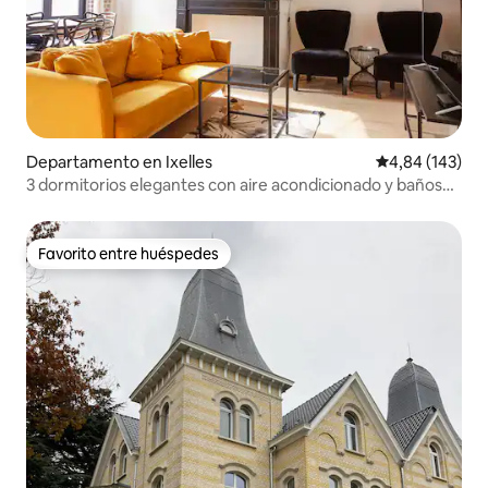
Departamento en Ixelles
Calificación pr
4,84 (143)
3 dormitorios elegantes con aire acondicionado y baños
privados – Zona de la UE
Favorito entre huéspedes
Favorito entre huéspedes