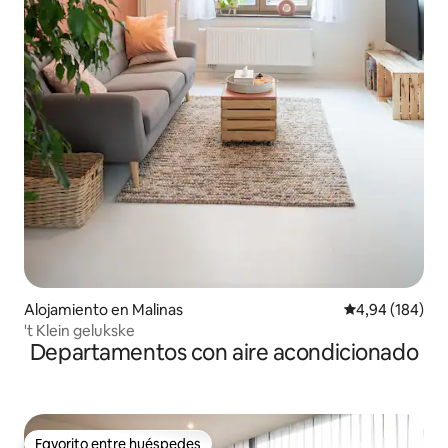
Alojamiento en Malinas
Calificación pr
4,94 (184)
't Klein gelukske
Departamentos con aire acondicionado
Favorito entre huéspedes