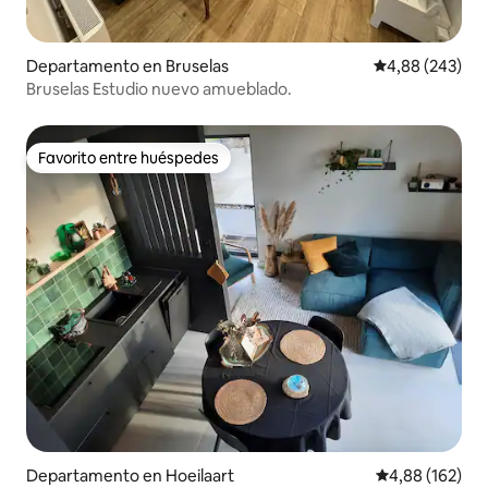
Departamento en Bruselas
Calificación pr
4,88 (243)
Bruselas Estudio nuevo amueblado.
Favorito entre huéspedes
Favorito entre huéspedes
Departamento en Hoeilaart
Calificación pr
4,88 (162)