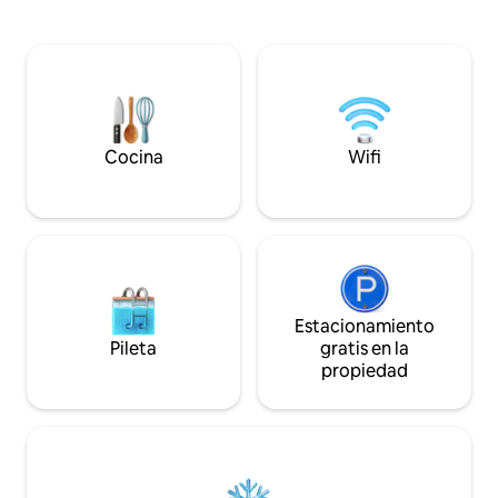
americana totalm
minutos). El Green Pavilion cuenta con
maravillosa, siste
wifi gratuito, 1 pantalla plana grande,
envolvente 7.1, ai
cocina totalmente equipada con
todas las habitacio
máquina Nespresso y un baño con
estacionamiento para e
ducha. Los huéspedes pueden relajarse
justo enfrente de 
en su terraza privada y disfrutar de
al centro de la ci
vistas únicas e impresionantes de los
Cocina
Wifi
prados.
Estacionamiento
Pileta
gratis en la
propiedad