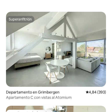
Superanfitrión
Superanfitrión
Departamento en Grimbergen
Calificación pr
4,84 (393)
Apartamento C con vistas al Atomium