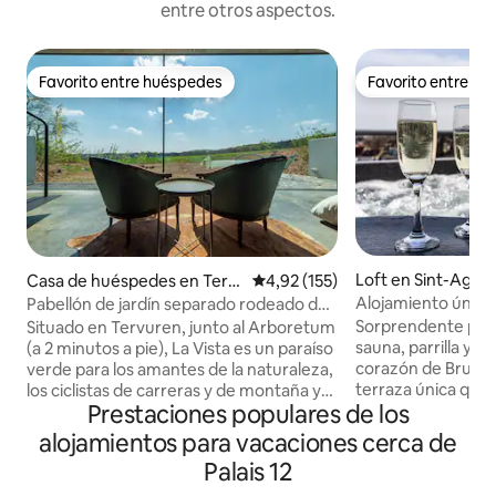
entre otros aspectos.
Favorito entre huéspedes
Favorito entre h
Favorito entre huéspedes
Favorito entre h
Loft en Sint-Agat
Casa de huéspedes en Terv
Calificación promedio: 4,92 de 5
4,92 (155)
m
uren
Alojamiento único 
Pabellón de jardín separado rodeado de
ciudad en el coraz
naturaleza
Sorprendente pent
Situado en Tervuren, junto al Arboretum
sauna, parrilla y sa
(a 2 minutos a pie), La Vista es un paraíso
corazón de Bruselas. Disfrutá de
verde para los amantes de la naturaleza,
terraza única que 
los ciclistas de carreras y de montaña y
Prestaciones populares de los
exposición al sol 
los viajeros de negocios. Tiene acceso a
amanecer hasta el 
la naturaleza, combinado con
alojamientos para vacaciones cerca de
única de Bruselas. 
comodidad y sensación de estar en el
Palais 12
computadora con i
campo cerca de la ciudad (Bruselas,
lavarropas, secarr
Lovaina y Wavre están a solo 20