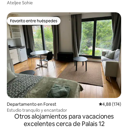
Ateljee Sohie
Favorito entre huéspedes
Favorito entre huéspedes
Departamento en Forest
Calificación p
4,88 (174)
Estudio tranquilo y encantador
Otros alojamientos para vacaciones
excelentes cerca de Palais 12