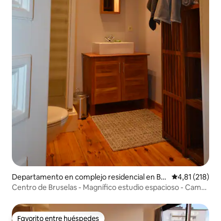
Departamento en complejo residencial en Br
Calificación p
4,81 (218)
uselas
Centro de Bruselas - Magnífico estudio espacioso - Cama
de verdad
Favorito entre huéspedes