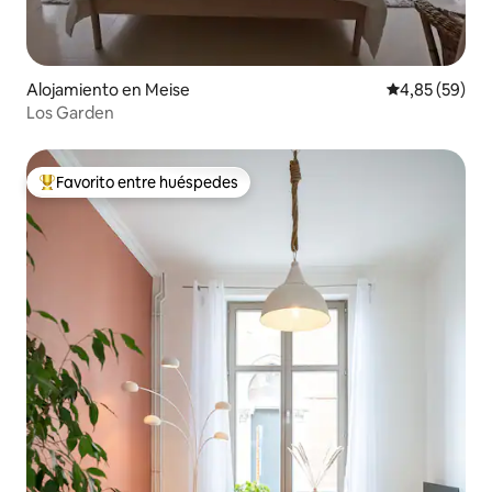
Alojamiento en Meise
Calificación p
4,85 (59)
Los Garden
Favorito entre huéspedes
Favorito entre los huéspedes más destacados