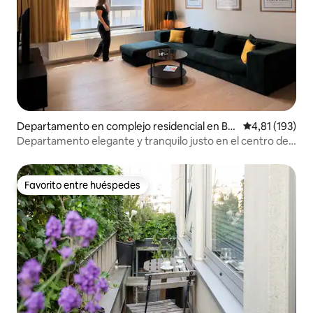
Departamento en complejo residencial en Br
Calificación p
4,81 (193)
uselas
Departamento elegante y tranquilo justo en el centro de
la ciudad
Favorito entre huéspedes
Favorito entre huéspedes