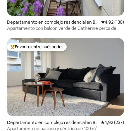
Departamento en complejo residencial en Br
Calificación p
4,92 (130)
uselas
Apartamento con balcón verde de Catherine cerca de
Grand Place
Favorito entre huéspedes
Favorito entre los huéspedes más destacados
Departamento en complejo residencial en Br
Calificación pr
4,92 (237)
uselas
Apartamento espacioso y céntrico de 100 m²