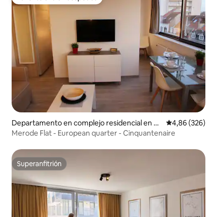
Favorito entre huéspedes
Departamento en complejo residencial en W
Calificación pr
4,86 (326)
oluwe-Saint-Lambert
Merode Flat - European quarter - Cinquantenaire
Superanfitrión
Superanfitrión