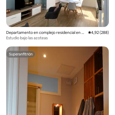
Departamento en complejo residencial en G
Calificación pr
4,92 (288)
anshoren
Estudio bajo las azoteas
Superanfitrión
Superanfitrión