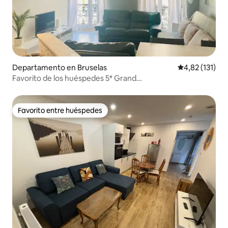
Departamento en Bruselas
Calificación p
4,82 (131)
Favorito de los huéspedes 5* Grand
Place*BrusselsCityCenter*
Favorito entre huéspedes
Favorito entre huéspedes