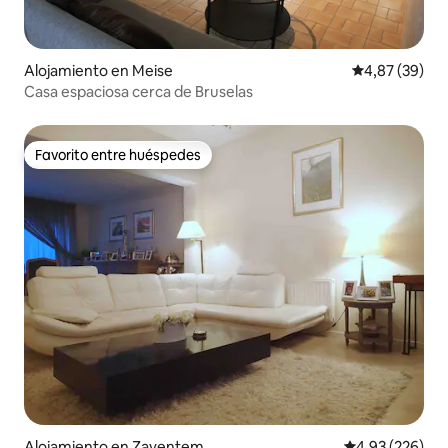
Alojamiento en Meise
Calificación p
4,87 (39)
Casa espaciosa cerca de Bruselas
Favorito entre huéspedes
Favorito entre huéspedes
Alojamiento en Zaventem
Calificación pr
4,93 (226)