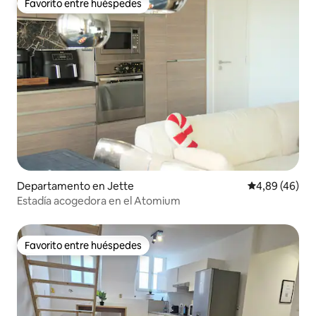
Favorito entre huéspedes
Favorito entre huéspedes
Departamento en Jette
Calificación p
4,89 (46)
Estadía acogedora en el Atomium
Favorito entre huéspedes
Favorito entre huéspedes