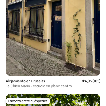
Alojamiento en Bruselas
Calificación p
4,95 (103)
Le Chien Marin - estudio en pleno centro
Favorito entre huéspedes
Favorito entre huéspedes