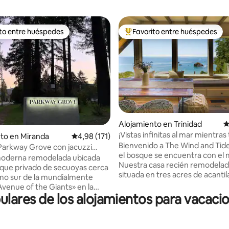
ito entre huéspedes
Favorito entre huéspedes
 entre los huéspedes más destacados
Favorito entre los huéspedes 
o: 5 de 5. 289 evaluaciones
Alojamiento en Trinidad
C
¡Vistas infinitas al mar mientras
to en Miranda
Calificación promedio: 4,98 de 5. 171 evaluac
4,98 (171)
sumerges en el jacuzzi!
Bienvenido a The Wind and Tid
arkway Grove con jacuzzi
el bosque se encuentra con el 
 ducha de hidromasaje
oderna remodelada ubicada
Nuestra casa recién remodelad
que privado de secuoyas cerca
situada en tres acres de acanti
mo sur de la mundialmente
boscoso con vistas al Pacífico, j
venue of the Giants» en la
norte del pueblo costero de Trini
ulares de los alojamientos para vacac
 Ubicación perfecta
tranquilidad te espera mientras
jarse y descansar después de
sumerges en el jacuzzi y te rela
rnada de actividades. Disfruta
la hoguera, disfrutando de los 
 y lujosa ducha de azulejos con