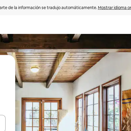
arte de la información se tradujo automáticamente. 
Mostrar idioma or
on las teclas de flecha hacia arriba y hacia abajo o explorá deslizando