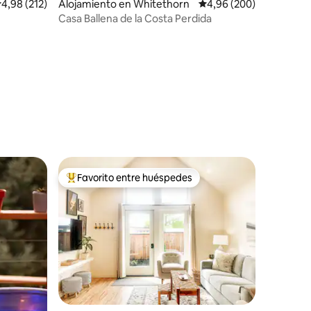
alificación promedio: 4,98 de 5. 212 evaluaciones
4,98 (212)
Alojamiento en Whitethorn
Calificación promedio: 
4,96 (200)
Casa Ballena de la Costa Perdida
iones
Favorito entre huéspedes
Favorito entre los huéspedes más destacados
iones