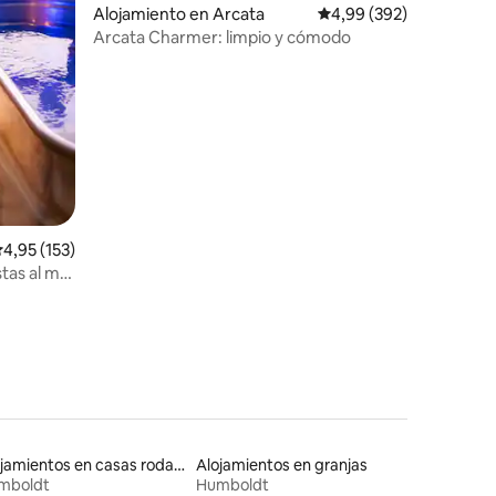
Alojamiento en Arcata
Calificación promedio: 
4,99 (392)
Arcata Charmer: limpio y cómodo
alificación promedio: 4,95 de 5. 153 evaluaciones
4,95 (153)
stas al mar
Alojamientos en casas rodantes
Alojamientos en granjas
mboldt
Humboldt