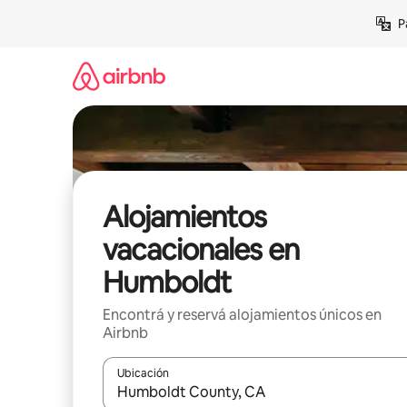
Ir
P
al
contenido
Alojamientos
vacacionales en
Humboldt
Encontrá y reservá alojamientos únicos en
Airbnb
Ubicación
Cuando los resultados estén disponibles, navegá c