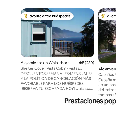
Favorito entre huéspedes
Favor
Favorito entre los huéspedes más destacados
Favorito
Alojamiento en Whitethorn
Calificación promedi
5 (289)
Shelter Cove «Vista Cabin» vistas
Alojamien
costeras prístinas
DESCUENTOS SEMANALES/MENSUALES
Cabañas P
Y LA POLÍTICA DE CANCELACIÓN MÁS
privado y
Cabaña m
FAVORABLE PARA LOS HUÉSPEDES.
en un bos
¡RESERVA TU ESCAPADA HOY! Ubicada
del extre
en la Costa Perdida del norte de
famosa «A
California, la cabaña de dos pisos con 3
Prestaciones pop
ciudad de Miranda.
dormitorios y 2 baños Shelter Cove Vista
para rela
Cabin cuenta con vistas al mar que han
una larga jo
sido descritas como «alucinantes» y
de la gran