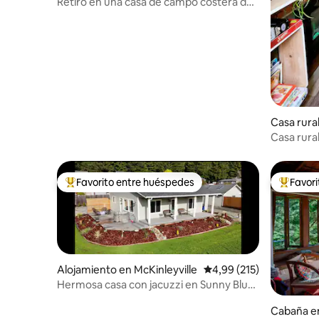
Retiro en una casa de campo costera de
secuoya ~ Fleurhaven Chalet
Casa rura
Casa rur
Favorito entre huéspedes
Favor
Favorito entre los huéspedes más destacados
Favorito
Alojamiento en McKinleyville
Calificación promedio: 
4,99 (215)
Hermosa casa con jacuzzi en Sunny Blue
Lake
Cabaña en