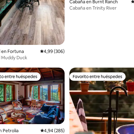
Cabaña en Burnt Ranch
C
Cabaña en Trinity River
l en Fortuna
Calificación promedio: 4,99 de 5. 306 evaluac
4,99 (306)
al Muddy Duck
ito entre huéspedes
Favorito entre huéspedes
 entre los huéspedes más destacados
Favorito entre huéspedes
4,99 de 5. 215 evaluaciones
 Petrolia
Calificación promedio: 4,94 de 5. 285 evaluac
4,94 (285)