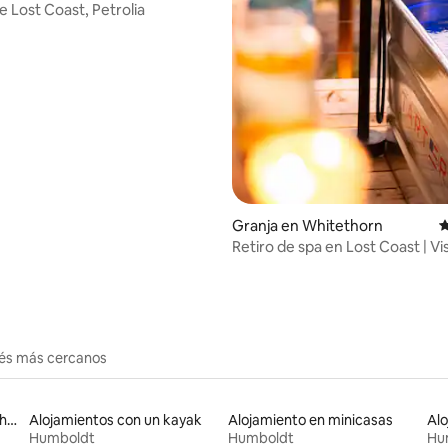
e Lost Coast, Petrolia
Granja en Whitethorn
C
Retiro de spa en Lost Coast | Vi
+ bañera de hidromasaje
rés más cercanos
Alojamientos en casas de huéspedes
Alojamientos con un kayak
Alojamiento en minicasas
Humboldt
Humboldt
Hu