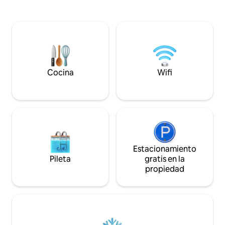
turismo, nadar, h
Internet de ultra velocidad, ventanas de
surfear, ir de com
doble acristalamiento, un puesto de
¡Disfrutá de los fu
estacionamiento extra grande gratuito
los viernes por la 
en el lugar que puede caber un gran SUV
patrocinados por H
o minivan. Baño privado en cada
Hay 2 piscinas Ilika
dormitorio. Elementos básicos de playa y
nuestros huéspedes. También 
servicios orientados a la familia, incluido
estadías de larga d
Cocina
Wifi
el pack n play.
especiales.
Estacionamiento
Pileta
gratis en la
propiedad