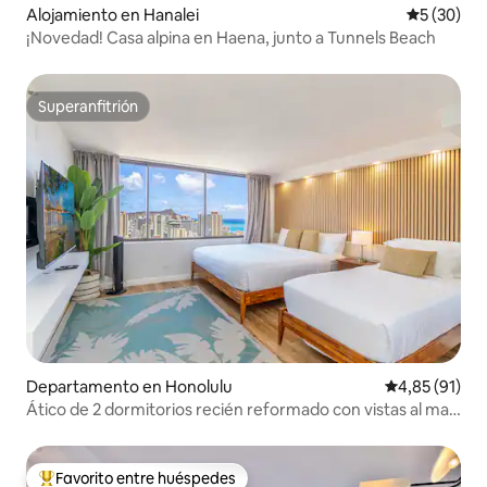
Alojamiento en Hanalei
Calificaci
5 (30)
¡Novedad! Casa alpina en Haena, junto a Tunnels Beach
Superanfitrión
Superanfitrión
Departamento en Honolulu
Calificación 
4,85 (91)
Ático de 2 dormitorios recién reformado con vistas al mar
y capacidad para 8 personas
Favorito entre huéspedes