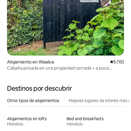
Alojamiento en Waialua
Calificaci
5 (10)
Cabaña privada en una propiedad cerrada + a poca
distancia a pie de la playa
Destinos por descubrir
Otros tipos de alojamientos
Mejores lugares de interés más 
Alojamientos en lofts
Bed and breakfasts
Honolulu
Honolulu