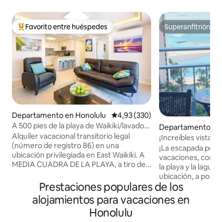
Favorito entre huéspedes
Superanfitrión
Favorito entre los huéspedes más destacados
Superanfitrión
Departamento en Honolulu
Calificación promedio: 4,93 de 5
4,93 (330)
A 500 pies de la playa de Waikiki/lavadora
Departamento en
secadora/aparcamiento
Alquiler vacacional transitorio legal
residencial en Hon
¡Increíbles vistas a
(número de registro 86) en una
¡La escapada perfe
ubicación privilegiada en East Waikiki. A
vacaciones, con un
MEDIA CUADRA DE LA PLAYA, a tiro de
la playa y la laguna de Wai
piedra de la mejor parte de la playa de
ubicación, a poca d
Kuhio, frente al Marriott Hotel, a pie del
Prestaciones populares de los
muchos lugares de
zoológico y el parque Kapiolani. Aire
comercial Ala Moa
alojamientos para vacaciones en
acondicionado DIVIDIDO en CADA
diseñadores y de 
Honolulu
HABITACIÓN, LAVADORA SECADORA
Disfrutá de tu vis
de tamaño completo en la unidad,