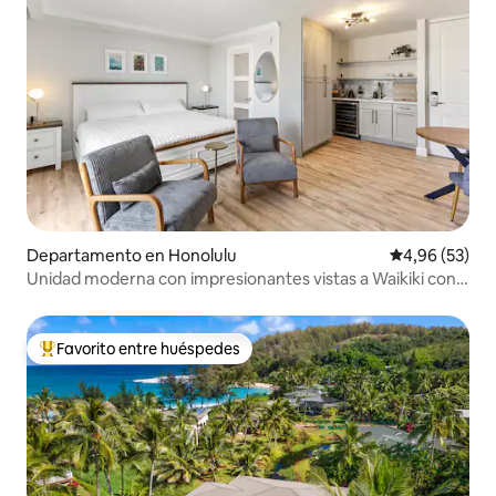
Departamento en Honolulu
Calificación p
4,96 (53)
Unidad moderna con impresionantes vistas a Waikiki con
Lanai
Favorito entre huéspedes
Favorito entre los huéspedes más destacados