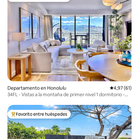
Favorito entre los huéspedes más destacados
Departamento en Honolulu
Calificación 
4,97 (61)
34FL - Vistas a la montaña de primer nivel 1 dormitorio -
Waikiki con estacionamiento
Favorito entre huéspedes
Favorito entre los huéspedes más destacados