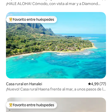
u
¡HALE ALOHA! Cómodo, con vista al mar y a Diamond
Head
Favorito entre huéspedes
Favorito entre los huéspedes más destacados
Casa rural en Hanalei
Calificación p
4,99 (77)
¡Nuevo! Casa rural Haena frente al mar, a unos pasos de la
playa
Favorito entre huéspedes
Favorito entre los huéspedes más destacados