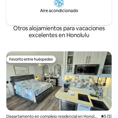
Aire acondicionado
Otros alojamientos para vacaciones
excelentes en Honolulu
Favorito entre huéspedes
Favorito entre huéspedes
Departamento en complejo residencial en Honolul
Calificac
5 (5)