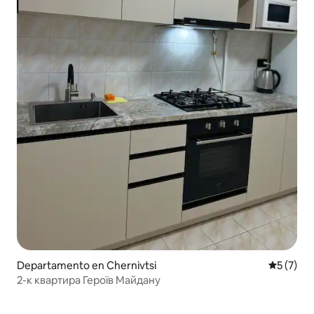
Departamento en Chernivtsi
Calificac
5 (7)
2-к квартира Героїв Майдану