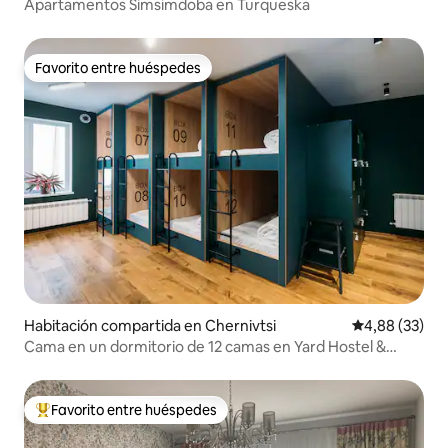
Apartamentos Simsimdoba en Turqueska
Favorito entre huéspedes
Favorito entre huéspedes
Habitación compartida en Chernivtsi
Calificación p
4,88 (33)
Cama en un dormitorio de 12 camas en Yard Hostel &
Coffee
Favorito entre huéspedes
Favorito entre los huéspedes más destacados