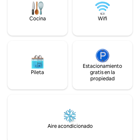
disponible.
el nombre de Yuri Fedkovych, que te
permitirá disfrutar de la naturaleza y el
aire fresco justo debajo de las ventanas.
Cocina
Wifi
Estacionamiento
Pileta
gratis en la
propiedad
Aire acondicionado