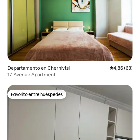
Departamento en Chernivtsi
Calificación p
4,86 (63)
17-Avenue Apartment
Favorito entre huéspedes
Favorito entre huéspedes