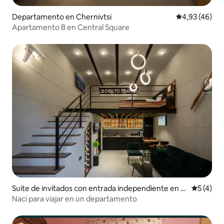
Departamento en Chernivtsi
Calificación 
4,93 (46)
Apartamento B en Central Square
Suite de invitados con entrada independiente en C
Calificac
5 (4)
hernivtsi
Nací para viajar en un departamento