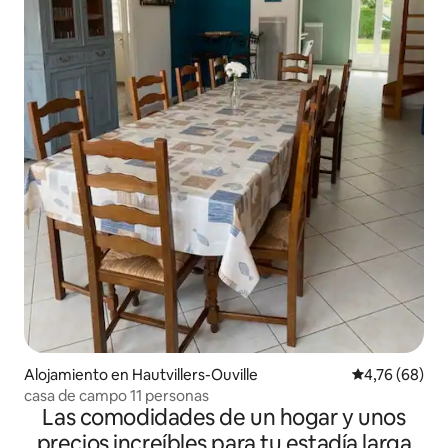
Alojamiento en Hautvillers-Ouville
Calificación p
4,76 (68)
casa de campo 11 personas
Las comodidades de un hogar y unos
precios increíbles para tu estadía larga