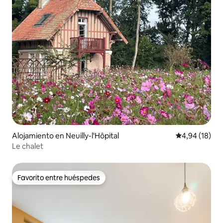
Alojamiento en Neuilly-l'Hôpital
Calificación 
4,94 (18)
Le chalet
Favorito entre huéspedes
Favorito entre huéspedes