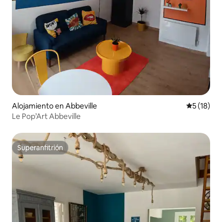
Alojamiento en Abbeville
Calificaci
5 (18)
Le Pop’Art Abbeville
Superanfitrión
Superanfitrión