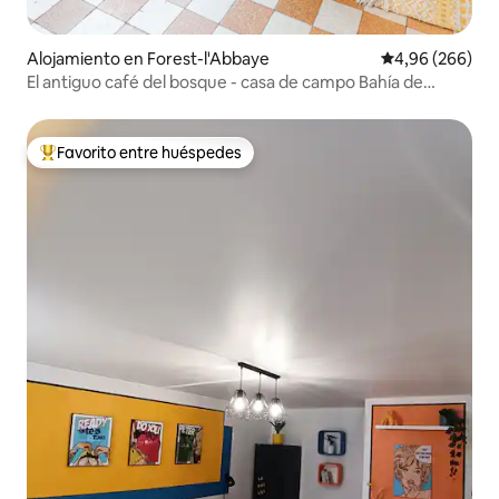
Alojamiento en Forest-l'Abbaye
Calificación pr
4,96 (266)
El antiguo café del bosque - casa de campo Bahía de
Somme
Favorito entre huéspedes
Favorito entre los huéspedes más destacados