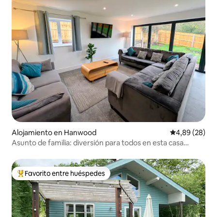
Alojamiento en Hanwood
Calificación p
4,89 (28)
Asunto de familia: diversión para todos en esta casa
espaciosa
Favorito entre huéspedes
Favorito entre los huéspedes más destacados