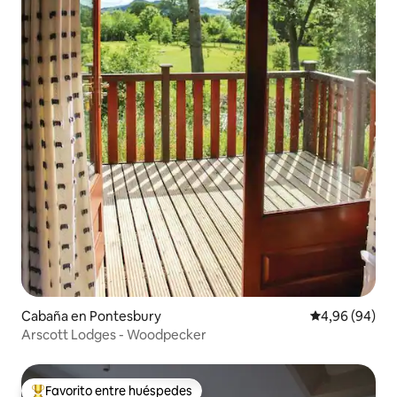
Cabaña en Pontesbury
Calificación p
4,96 (94)
Arscott Lodges - Woodpecker
Favorito entre huéspedes