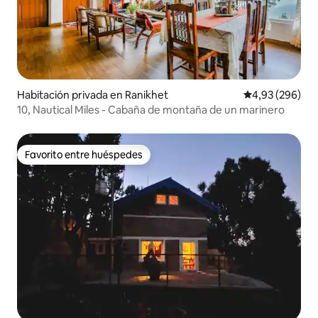
Habitación privada en Ranikhet
Calificación pr
4,93 (296)
10, Nautical Miles - Cabaña de montaña de un marinero
Favorito entre huéspedes
Favorito entre huéspedes