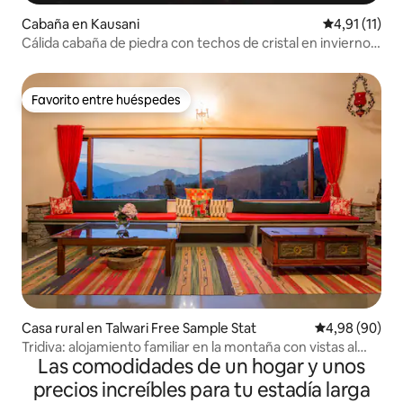
Cabaña en Kausani
Calificación 
4,91 (11)
Cálida cabaña de piedra con techos de cristal en invierno
@kausani
Favorito entre huéspedes
Favorito entre huéspedes
Casa rural en Talwari Free Sample Stat
Calificación p
4,98 (90)
Tridiva: alojamiento familiar en la montaña con vistas al
Las comodidades de un hogar y unos
Himalaya
precios increíbles para tu estadía larga