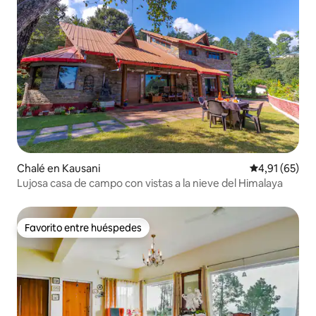
Chalé en Kausani
Calificación 
4,91 (65)
Lujosa casa de campo con vistas a la nieve del Himalaya
Favorito entre huéspedes
Favorito entre huéspedes