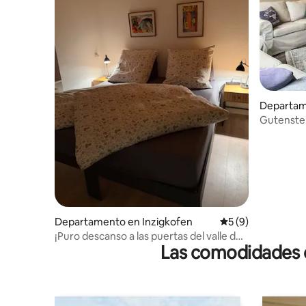
Departam
en
Gutenstei
Departamento en Inzigkofen
Calificación prome
5 (9)
¡Puro descanso a las puertas del valle del
Las comodidades de
Danubio!