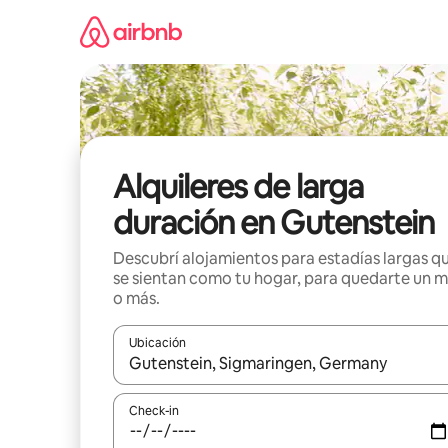
Ir
al
contenido
Alquileres de larga
duración en Gutenstein
Descubrí alojamientos para estadías largas q
se sientan como tu hogar, para quedarte un 
o más.
Ubicación
Cuando los resultados estén disponibles, navegá c
Check-in