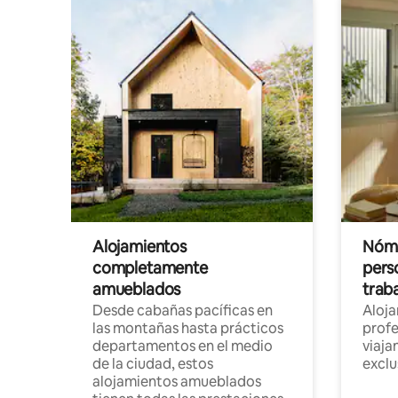
Alojamientos
Nóma
completamente
pers
amueblados
trab
Desde cabañas pacíficas en
Aloj
las montañas hasta prácticos
profe
departamentos en el medio
viaja
de la ciudad, estos
exclu
alojamientos amueblados