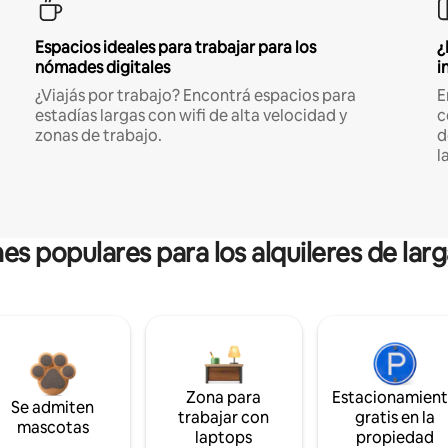
Espacios ideales para trabajar para los
¿
nómades digitales
i
¿Viajás por trabajo? Encontrá espacios para
E
estadías largas con wifi de alta velocidad y
c
zonas de trabajo.
d
l
es populares para los alquileres de lar
Zona para
Estacionamien
Se admiten
trabajar con
gratis en la
mascotas
laptops
propiedad