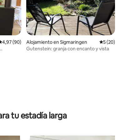
Calificación promedio: 4,97 de 5. 90 evaluaciones
4,97 (90)
Alojamiento en Sigmaringen
Calificación promed
5 (20)
iones
Gutenstein: granja con encanto y vista
ra tu estadía larga