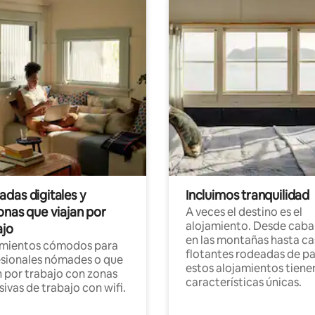
das digitales y
Incluimos tranquilidad
onas que viajan por
A veces el destino es el
alojamiento. Desde caba
ajo
en las montañas hasta ca
amientos cómodos para
flotantes rodeadas de pa
sionales nómades o que
estos alojamientos tiene
n por trabajo con zonas
características únicas.
sivas de trabajo con wifi.