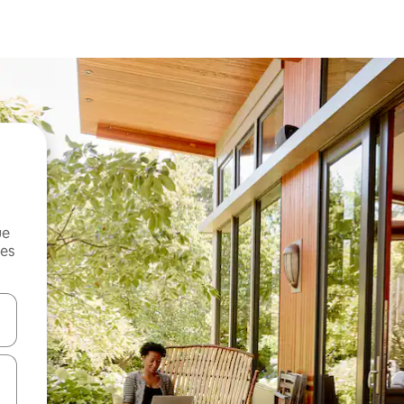
ue
mes
on las teclas de flecha hacia arriba y hacia abajo o explorá deslizando