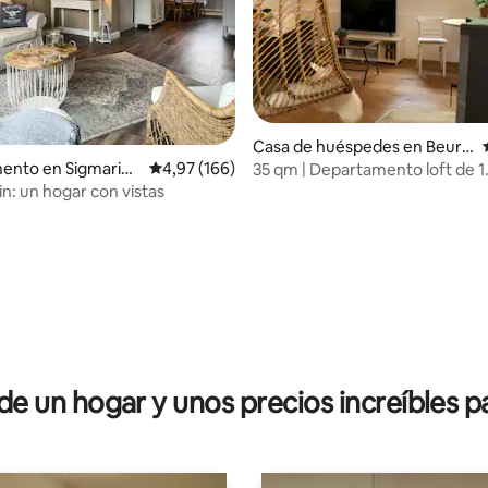
Casa de huéspedes en Beuro
n
ento en Sigmaring
Calificación promedio: 4,97 de 5. 166 evaluac
4,97 (166)
35 qm | Departamento loft de 1
dormitorio
n: un hogar con vistas
dio: 5 de 5. 9 evaluaciones
 un hogar y unos precios increíbles pa